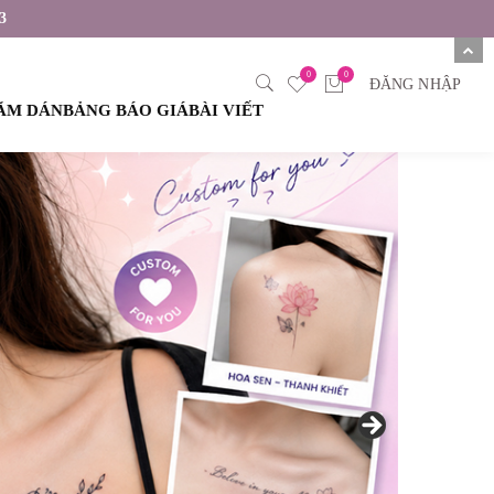
3
0
0
ĐĂNG NHẬP
XĂM DÁN
BẢNG BÁO GIÁ
BÀI VIẾT