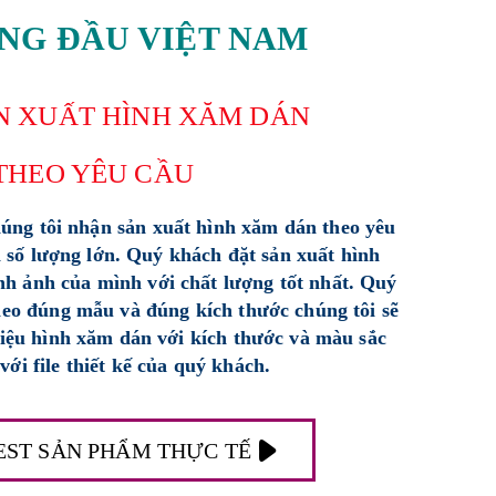
NG ĐẦU VIỆT NAM
N XUẤT HÌNH XĂM DÁN
THEO YÊU CẦU
húng tôi nhận sản xuất hình xăm dán theo yêu
 số lượng lớn. Quý khách đặt sản xuất hình
ình ảnh của mình với chất lượng tốt nhất. Quý
theo đúng mẫu và đúng kích thước chúng tôi sẽ
 liệu hình xăm dán với kích thước và màu sắc
với file thiết kế của quý khách.
EST SẢN PHẨM THỰC TẾ