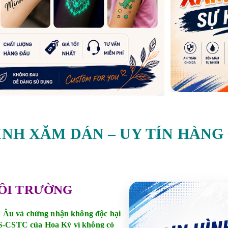
ÌNH XĂM DÁN – UY TÍN HÀNG
MÔI TRƯỜNG
 Âu và chứng nhận không độc hại
GS-CSTC của Hoa Kỳ vì không có