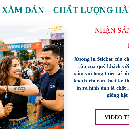
 XĂM DÁN – CHẤT LƯỢNG HÀ
NHẬN SẢ
Xưởng in Sticker của c
cầu của quý khách với
xăm vui lòng thiết kế h
khách chỉ cần thiết kế 
in ra hình ảnh là chất
giống hệt 
VIDEO T