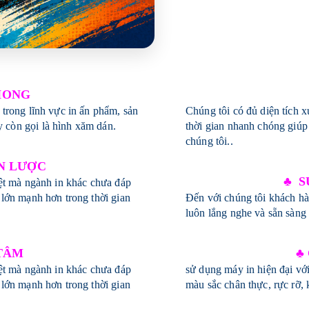
HONG
 trong lĩnh vực in ấn phẩm, sản
Chúng tôi có đủ diện tích 
 còn gọi là hình xăm dán.
thời gian nhanh chóng giúp
chúng tôi..
ẾN LƯỢC
♣ S
iệt mà ngành in khác chưa đáp
 lớn mạnh hơn trong thời gian
Đến với chúng tôi khách h
luôn lắng nghe và sẵn sàng 
 TÂM
♣
iệt mà ngành in khác chưa đáp
sử dụng máy in hiện đại với
 lớn mạnh hơn trong thời gian
màu sắc chân thực, rực rỡ