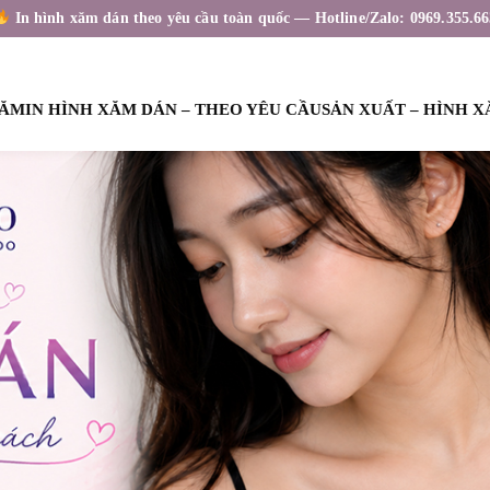
In hình xăm dán theo yêu cầu toàn quốc — Hotline/Zalo: 0969.355.66
XĂM
IN HÌNH XĂM DÁN – THEO YÊU CẦU
SẢN XUẤT – HÌNH 