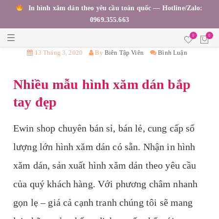
In hình xăm dán theo yêu cầu toàn quốc — Hotline/Zalo:
0969.355.663
T
0
0
o
g
13 Tháng 3, 2020
By
Biên Tập Viên
Bình Luận
g
l
e
Nhiều mẫu hình xăm dán bắp
n
a
v
tay đẹp
i
g
a
t
Ewin shop chuyên bán sỉ, bán lẻ, cung cấp số
i
o
lượng lớn hình xăm dán có sẵn. Nhận in hình
n
xăm dán, sản xuất hình xăm dán theo yêu cầu
của quý khách hàng. Với phương châm nhanh
gọn lẹ – giá cả cạnh tranh chúng tôi sẽ mang