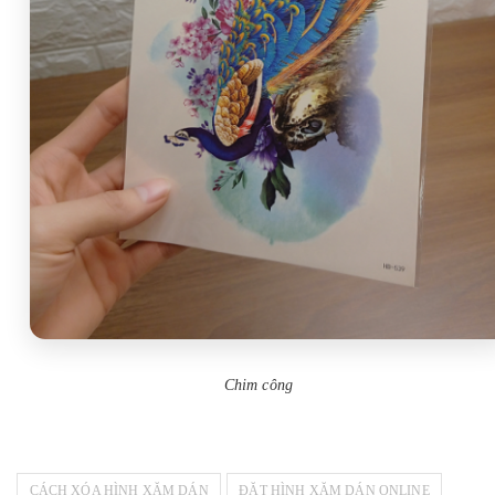
Chim công
CÁCH XÓA HÌNH XĂM DÁN
ĐẶT HÌNH XĂM DÁN ONLINE