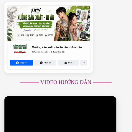
———– VIDEO HƯỚNG DẪN ———–
Trình
chơi
Video