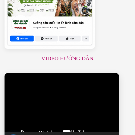
———– VIDEO HƯỚNG DẪN ———–
Trình
chơi
Video