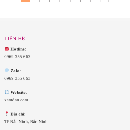
à
t
à
t
:
ạ
:
ạ
₫
i
₫
i
4
l
4
l
0
à
0
à
,
:
,
:
0
₫
0
₫
0
2
0
2
0
5
0
5
LIÊN HỆ
.
,
.
,
0
0
0
0
Hotline:
0
0
.
.
0969 355 663
Zalo:
0969 355 663
Website:
xamdan.com
Địa chỉ:
TP Bắc Ninh, Bắc Ninh