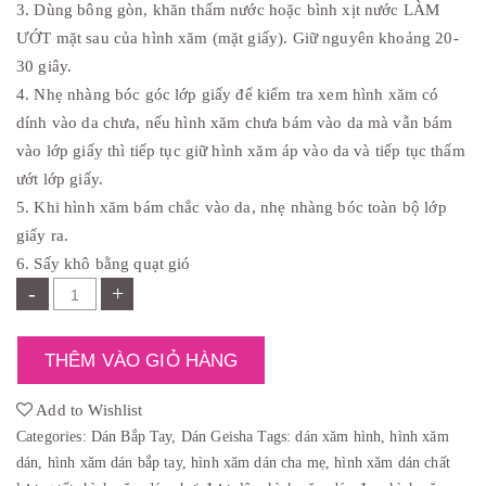
,
:
3. Dùng bông gòn, khăn thấm nước hoặc bình xịt nước LÀM
0
₫
ƯỚT mặt sau của hình xăm (mặt giấy). Giữ nguyên khoảng 20-
0
2
0
5
30 giây.
.
,
0
4. Nhẹ nhàng bóc góc lớp giấy để kiểm tra xem hình xăm có
0
0
dính vào da chưa, nếu hình xăm chưa bám vào da mà vẫn bám
.
vào lớp giấy thì tiếp tục giữ hình xăm áp vào da và tiếp tục thấm
ướt lớp giấy.
5. Khi hình xăm bám chắc vào da, nhẹ nhàng bóc toàn bộ lớp
giấy ra.
6. Sấy khô bằng quạt gió
-
+
THÊM VÀO GIỎ HÀNG
Add to Wishlist
Categories:
Dán Bắp Tay
,
Dán Geisha
Tags:
dán xăm hình
,
hình xăm
dán
,
hình xăm dán bắp tay
,
hình xăm dán cha mẹ
,
hình xăm dán chất