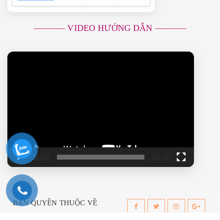
———– VIDEO HƯỚNG DẪN ———–
Trình
chơi
Video
00:00
02:10
Request a Callback
BẢN QUYỀN THUỘC VỀ
XAMDAN.COM