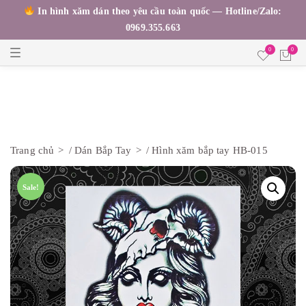
In hình xăm dán theo yêu cầu toàn quốc — Hotline/Zalo:
0969.355.663
T
0
0
o
g
g
l
e
n
a
v
i
Trang chủ
/
Dán Bắp Tay
/ Hình xăm bắp tay HB-015
g
a
t
i
Sale!
o
n