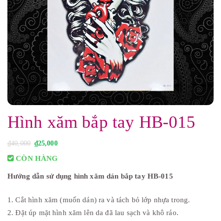
Hình xăm bắp tay HB-015
G
G
₫
40,000
₫
25,000
i
i
á
á
CÒN HÀNG
g
h
ố
i
Hướng dẫn sử dụng hình xăm dán bắp tay HB-015
c
ệ
l
n
à
t
:
ạ
1. Cắt hình xăm (muốn dán) ra và tách bỏ lớp nhựa trong.
₫
i
4
l
2. Đặt úp mặt hình xăm lên da đã lau sạch và khô ráo.
0
à