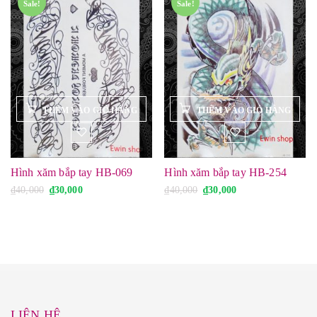
l
n
l
n
Sale!
Sale!
à
t
à
t
:
ạ
:
ạ
₫
i
₫
i
4
l
4
l
0
à
0
à
,
:
,
:
0
₫
0
₫
0
3
0
3
0
0
0
0
.
,
.
,
0
0
0
0
0
0
.
.
Hình xăm bắp tay HB-069
Hình xăm bắp tay HB-254
G
G
G
G
₫
40,000
₫
30,000
₫
40,000
₫
30,000
i
i
i
i
á
á
á
á
g
h
g
h
ố
i
ố
i
c
ệ
c
ệ
l
n
l
n
à
t
à
t
:
ạ
:
ạ
₫
i
₫
i
4
l
4
l
0
à
0
à
,
:
,
:
LIÊN HỆ
0
₫
0
₫