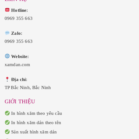
0
3
0
3
0
0
0
0
Hotline:
.
,
.
,
0
0
0969 355 663
0
0
0
0
.
.
Zalo:
0969 355 663
Website:
xamdan.com
Địa chỉ:
TP Bắc Ninh, Bắc Ninh
GIỚI THIỆU
In hình xăm theo yêu cầu
In hình xăm dán theo tên
Sản xuất hình xăm dán