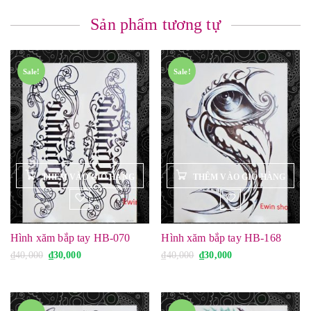
Sản phẩm tương tự
Sale!
Sale!
Hình xăm bắp tay HB-070
Hình xăm bắp tay HB-168
G
G
G
G
₫
40,000
₫
30,000
₫
40,000
₫
30,000
i
i
i
i
á
á
á
á
g
h
g
h
ố
i
ố
i
c
ệ
c
ệ