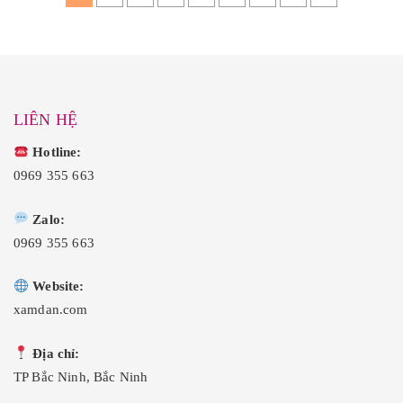
à
t
à
t
:
ạ
:
ạ
₫
i
₫
i
4
l
4
l
0
à
0
à
,
:
,
:
0
₫
0
₫
0
2
0
2
0
5
0
5
LIÊN HỆ
.
,
.
,
0
0
0
0
Hotline:
0
0
.
.
0969 355 663
Zalo:
0969 355 663
Website:
xamdan.com
Địa chỉ:
TP Bắc Ninh, Bắc Ninh