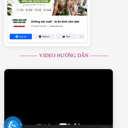
———– VIDEO HƯỚNG DẪN ———–
Trình
chơi
Video