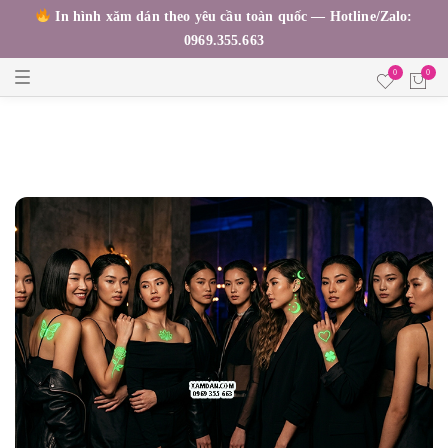
In hình xăm dán theo yêu cầu toàn quốc — Hotline/Zalo:
0969.355.663
T
0
0
o
g
g
l
e
n
a
v
i
g
a
t
i
o
n