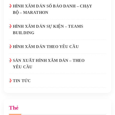
HÌNH XĂM DÁN SỐ BÁO DANH – CHẠY
BỘ – MARATHON
HÌNH XĂM DÁN SỰ KIỆN – TEAMS
BUILDING
HÌNH XĂM DÁN THEO YÊU CẦU
SẢN XUẤT HÌNH XĂM DÁN – THEO
YÊU CẦU
TIN TỨC
Thẻ