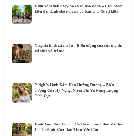
Hình xăm dán chạy bộ có số báo danh – Giải pháp
hiện đại dành cho runner và ban tổ chức sự kiện
Ý nghĩa hình xăm rắn – Biểu tượng của sức mạnh,
tái sinh và trí tuệ
Ý Nghĩa Hình Xăm Hoa Hướng Dương – Biểu
Tượng Của Hy Vọng, Niềm Tin Và Năng Lượng
Tích Cực
Hình Xăm Dán Là Gì? Ưu Điểm, Cách Dán Và Địa
Chỉ In Hình Xăm Dán Theo Yêu Cầu