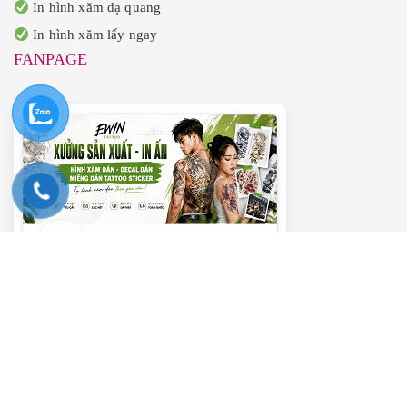
In hình xăm dạ quang
In hình xăm lấy ngay
FANPAGE
———– VIDEO HƯỚNG DẪN ———–
Trình
chơi