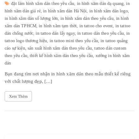
đặt làm hình xăm dán theo yêu cầu,
in hình xăm dán dạ quang,
in
hình xăm dán giá rẻ,
in hình xăm dán Hà Nội,
in hình xăm dán logo,
in hình xăm dán số lượng lớn,
in hình xăm dán theo yêu cầu,
in hình
xăm dán TPHCM,
in hình xăm tạm thời,
in tattoo cho event,
in tattoo
dán chống nước,
in tattoo dán lấy ngay,
in tattoo dán theo yêu cầu,
in
tattoo logo thương hiệu,
in tattoo mini theo yêu cầu,
in tattoo quảng
cáo sự kiện,
sản xuất hình xăm dán theo yêu cầu,
tattoo dán custom
theo yêu cầu,
thiết kế hình xăm dán theo yêu cầu,
xưởng in hình xăm
dán
Bạn đang tìm nơi nhận in hình xăm dán theo mẫu thiết kế riêng
với chất lượng đẹp, […]
Xem Thêm