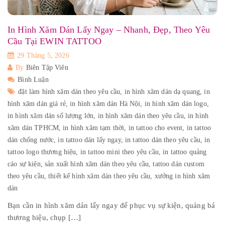
In Hình Xăm Dán Lấy Ngay – Nhanh, Đẹp, Theo Yêu
Cầu Tại EWIN TATTOO
29 Tháng 5, 2026
By
Biên Tập Viên
Bình Luận
đặt làm hình xăm dán theo yêu cầu,
in hình xăm dán dạ quang,
in
hình xăm dán giá rẻ,
in hình xăm dán Hà Nội,
in hình xăm dán logo,
in hình xăm dán số lượng lớn,
in hình xăm dán theo yêu cầu,
in hình
xăm dán TPHCM,
in hình xăm tạm thời,
in tattoo cho event,
in tattoo
dán chống nước,
in tattoo dán lấy ngay,
in tattoo dán theo yêu cầu,
in
tattoo logo thương hiệu,
in tattoo mini theo yêu cầu,
in tattoo quảng
cáo sự kiện,
sản xuất hình xăm dán theo yêu cầu,
tattoo dán custom
theo yêu cầu,
thiết kế hình xăm dán theo yêu cầu,
xưởng in hình xăm
dán
Bạn cần in hình xăm dán lấy ngay để phục vụ sự kiện, quảng bá
thương hiệu, chụp […]