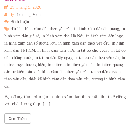
29 Tháng 5, 2026
By
Biên Tập Viên
Bình Luận
đặt làm hình xăm dán theo yêu cầu,
in hình xăm dán dạ quang,
in
hình xăm dán giá rẻ,
in hình xăm dán Hà Nội,
in hình xăm dán logo,
in hình xăm dán số lượng lớn,
in hình xăm dán theo yêu cầu,
in hình
xăm dán TPHCM,
in hình xăm tạm thời,
in tattoo cho event,
in tattoo
dán chống nước,
in tattoo dán lấy ngay,
in tattoo dán theo yêu cầu,
in
tattoo logo thương hiệu,
in tattoo mini theo yêu cầu,
in tattoo quảng
cáo sự kiện,
sản xuất hình xăm dán theo yêu cầu,
tattoo dán custom
theo yêu cầu,
thiết kế hình xăm dán theo yêu cầu,
xưởng in hình xăm
dán
Bạn đang tìm nơi nhận in hình xăm dán theo mẫu thiết kế riêng
với chất lượng đẹp, […]
Xem Thêm