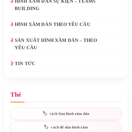
HÌNH XĂM DÁN SỰ KIỆN – TEAMS
BUILDING
HÌNH XĂM DÁN THEO YÊU CẦU
SẢN XUẤT HÌNH XĂM DÁN – THEO
YÊU CẦU
TIN TỨC
Thẻ
cách làm hình xăm dán
cách để dán hình xăm