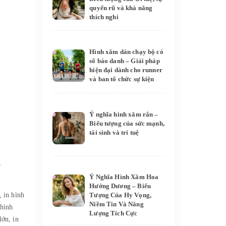
quyến rũ và khả năng
thích nghi
Hình xăm dán chạy bộ có
số báo danh – Giải pháp
hiện đại dành cho runner
và ban tổ chức sự kiện
Ý nghĩa hình xăm rắn –
Biểu tượng của sức mạnh,
tái sinh và trí tuệ
C
Ý Nghĩa Hình Xăm Hoa
Hướng Dương – Biểu
Tượng Của Hy Vọng,
o,
in hình
Niềm Tin Và Năng
 hình
Lượng Tích Cực
 lớn,
in