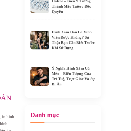
Online – Biến Ý Tưởng
Thành Mẫu Tattoo Độc
Quyền
Hình Xăm Dán Có Vĩnh
Viễn Được Không? Sự
Thật Bạn Cần Biết Trước
Khi Sử Dụng
Ý Nghĩa Hình Xăm Cú
Mèo – Biểu Tượng Của
Trí Tuệ, Trực Giác Và Sự
Bí Ẩn
DÁN
Danh mục
o,
in hình
 hình
 lớn,
in