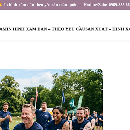
In hình xăm dán theo yêu cầu toàn quốc — Hotline/Zalo: 0969.355.66
XĂM
IN HÌNH XĂM DÁN – THEO YÊU CẦU
SẢN XUẤT – HÌNH 