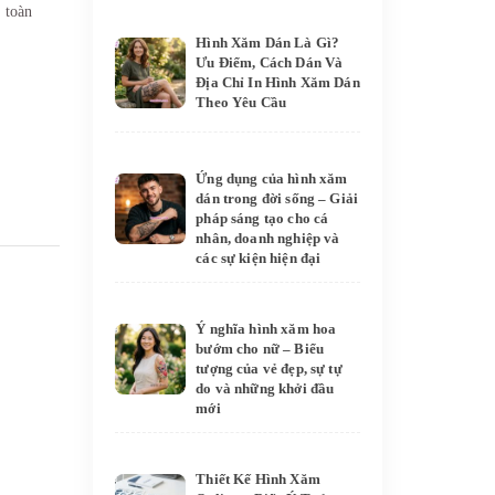
 toàn
Hình Xăm Dán Là Gì?
Ưu Điểm, Cách Dán Và
Địa Chỉ In Hình Xăm Dán
Theo Yêu Cầu
Ứng dụng của hình xăm
dán trong đời sống – Giải
pháp sáng tạo cho cá
nhân, doanh nghiệp và
các sự kiện hiện đại
Ý nghĩa hình xăm hoa
bướm cho nữ – Biểu
tượng của vẻ đẹp, sự tự
do và những khởi đầu
mới
Thiết Kế Hình Xăm