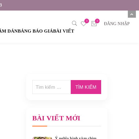
3
0
0
ĐĂNG NHẬP
XĂM DÁN
BẢNG BÁO GIÁ
BÀI VIẾT
BÀI VIẾT MỚI
Ý nghĩa hình xăm chim