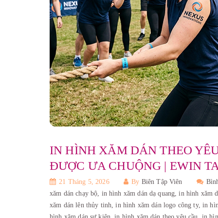
IN HÌNH XĂM DÁN THEO YÊ
ĐƯỢC ƯA CHUỘNG | EWIN T
21 Tháng 5, 2026
By
Biên Tập Viên
Bìn
xăm dán chạy bộ,
in hình xăm dán dạ quang,
in hình xăm d
xăm dán lên thủy tinh,
in hình xăm dán logo công ty,
in h
hình xăm dán sự kiện,
in hình xăm dán theo yêu cầu,
in hì