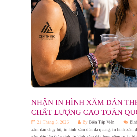
NHẬN IN HÌNH XĂM DÁN TH
CHẤT LƯỢNG CAO TOÀN QUỐ
21 Tháng 5, 2026
By
Biên Tập Viên
Bìn
xăm dán chạy bộ,
in hình xăm dán dạ quang,
in hình xăm d
xăm dán lên thủy tinh,
in hình xăm dán logo công ty,
in h