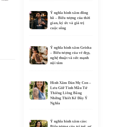
Ý nghĩa hình xăm đồng
hồ – Biểu tượng của thời
gian, ký ức và giá trị
cuộc sống
Ý nghĩa hình xăm Geisha
– Biểu tượng của vẻ đẹp,
nghệ thuật và sức mạnh
nội tâm
Hình Xăm Dán Mẹ Con –
Lưu Giữ Tình Mẫu Tử
Thiêng Liêng Bằng
Những Thiết Kế Đầy Ý
Nghĩa
Ý nghĩa hình xăm cáo:
Biểu tượng của trí tuệ, sự