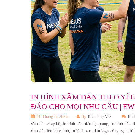
IN HÌNH XĂM DÁN THEO YÊU
ĐÁO CHO MỌI NHU CẦU | EW
21 Tháng 5, 2026
By
Biên Tập Viên
Bìn
xăm dán chạy bộ,
in hình xăm dán dạ quang,
in hình xăm d
xăm dán lên thủy tinh,
in hình xăm dán logo công ty,
in h