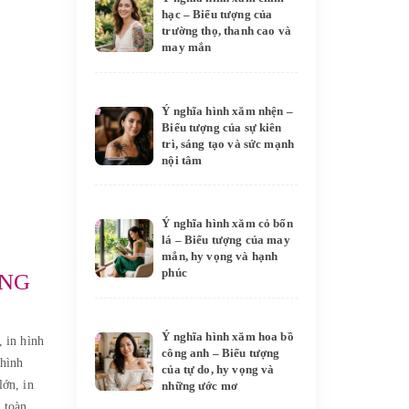
hạc – Biểu tượng của
trường thọ, thanh cao và
may mắn
Ý nghĩa hình xăm nhện –
Biểu tượng của sự kiên
trì, sáng tạo và sức mạnh
nội tâm
Ý nghĩa hình xăm cỏ bốn
lá – Biểu tượng của may
mắn, hy vọng và hạnh
phúc
ANG
Ý nghĩa hình xăm hoa bồ
o,
in hình
công anh – Biểu tượng
 hình
của tự do, hy vọng và
 lớn,
in
những ước mơ
 toàn