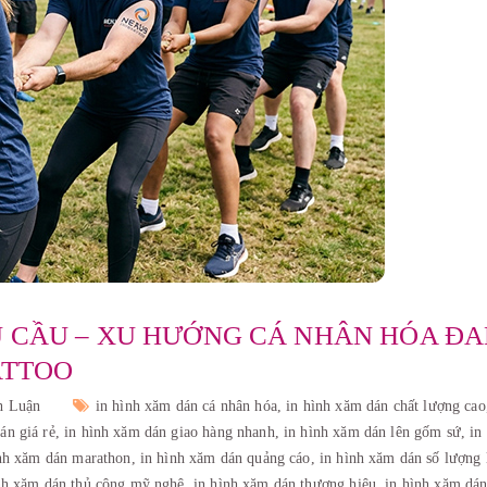
U CẦU – XU HƯỚNG CÁ NHÂN HÓA Đ
ATTOO
h Luận
in hình xăm dán cá nhân hóa,
in hình xăm dán chất lượng ca
án giá rẻ,
in hình xăm dán giao hàng nhanh,
in hình xăm dán lên gốm sứ,
in
ình xăm dán marathon,
in hình xăm dán quảng cáo,
in hình xăm dán số lượng
nh xăm dán thủ công mỹ nghệ,
in hình xăm dán thương hiệu,
in hình xăm dán