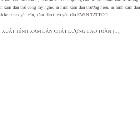
nh xăm dán thủ công mỹ nghệ,
in hình xăm dán thương hiệu,
in hình xăm dán
sticker theo yêu cầu,
xăm dán theo yêu cầu EWIN TATTOO
N XUẤT HÌNH XĂM DÁN CHẤT LƯỢNG CAO TOÀN […]