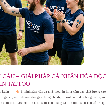
 CẦU – GIẢI PHÁP CÁ NHÂN HÓA ĐỘ
IN TATTOO
h Luận
in hình xăm dán cá nhân hóa,
in hình xăm dán chất lượng ca
án giá rẻ,
in hình xăm dán giao hàng nhanh,
in hình xăm dán lên gốm sứ,
in
ình xăm dán marathon,
in hình xăm dán quảng cáo,
in hình xăm dán số lượng