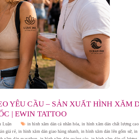
EO YÊU CẦU – SẢN XUẤT HÌNH XĂM 
C | EWIN TATTOO
h Luận
in hình xăm dán cá nhân hóa,
in hình xăm dán chất lượng ca
án giá rẻ,
in hình xăm dán giao hàng nhanh,
in hình xăm dán lên gốm sứ,
in
ình xăm dán marathon,
in hình xăm dán quảng cáo,
in hình xăm dán số lượng