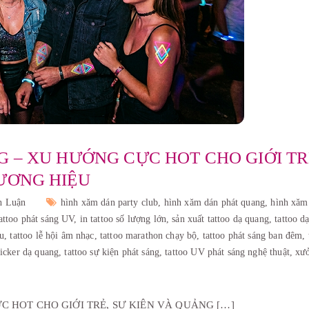
 – XU HƯỚNG CỰC HOT CHO GIỚI TR
ƯƠNG HIỆU
h Luận
hình xăm dán party club,
hình xăm dán phát quang,
hình xăm
tattoo phát sáng UV,
in tattoo số lượng lớn,
sản xuất tattoo dạ quang,
tattoo d
ầu,
tattoo lễ hội âm nhạc,
tattoo marathon chạy bộ,
tattoo phát sáng ban đêm,
sticker dạ quang,
tattoo sự kiện phát sáng,
tattoo UV phát sáng nghệ thuật,
xưở
 HOT CHO GIỚI TRẺ, SỰ KIỆN VÀ QUẢNG […]