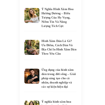
Ý Nghĩa Hình Xăm Hoa
Hướng Dương – Biểu
Tượng Của Hy Vọng,
Niềm Tin Và Năng
Lượng Tích Cực
Hình Xăm Dán Là Gì?
Ưu Điểm, Cách Dán Và
Địa Chỉ In Hình Xăm Dán
Theo Yêu Cầu
Ứng dụng của hình xăm
dán trong đời sống – Giải
pháp sáng tạo cho cá
nhân, doanh nghiệp và
các sự kiện hiện đại
Ý nghĩa hình xăm hoa