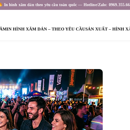
In hình xăm dán theo yêu cầu toàn quốc — Hotline/Zalo: 0969.355.66
XĂM
IN HÌNH XĂM DÁN – THEO YÊU CẦU
SẢN XUẤT – HÌNH 