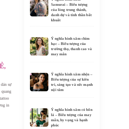
Samurai – Biểu tượng
của lòng trung thành,
danh dự và tinh thần bất
khuất
Ý nghĩa hình xăm chim
hạc – Biểu tượng của
trường thọ, thanh cao và
may mắn
Ẻ,
Ý nghĩa hình xăm nhện –
Biểu tượng của sự kiên
trì, sáng tạo và sức mạnh
 dán sự
nội tâm
ạ quang
tattoo
ng in
Ý nghĩa hình xăm cỏ bốn
lá – Biểu tượng của may
mắn, hy vọng và hạnh
phúc