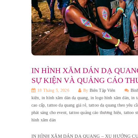
IN HÌNH XĂM DÁN DẠ QUANG
SỰ KIỆN VÀ QUẢNG CÁO TH
18 Tháng 5, 2026
By
Biên Tập Viên
Bìn
kiện,
in hình xăm dán dạ quang,
in logo hình xăm dán,
in 
cao cấp,
tattoo dạ quang giá rẻ,
tattoo dạ quang theo yêu c
phát sáng cho event,
tattoo quảng cáo thương hiệu,
tattoo 
hình xăm dán
IN HÌNH XĂM DÁN DẠ QUANG – XU HƯỚNG CỰC