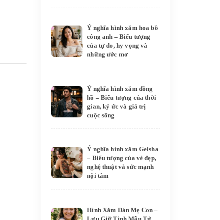
Ý nghĩa hình xăm hoa bồ
công anh – Biểu tượng
của tự do, hy vọng và
những ước mơ
Ý nghĩa hình xăm đồng
hồ – Biểu tượng của thời
gian, ký ức và giá trị
cuộc sống
Ý nghĩa hình xăm Geisha
– Biểu tượng của vẻ đẹp,
nghệ thuật và sức mạnh
nội tâm
Hình Xăm Dán Mẹ Con –
Lưu Giữ Tình Mẫu Tử