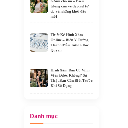
bướm cho nữ – Biểu
tượng của vẻ đẹp, sự tự
do và những khởi đầu
mới
Thiết Kế Hình Xăm
Online – Biến Ý Tưởng
Thành Mẫu Tattoo Độc
Quyền
Hình Xăm Dán Có Vĩnh
Viễn Được Không? Sự
Thật Bạn Cần Biết Trước
Khi Sử Dụng
Danh mục