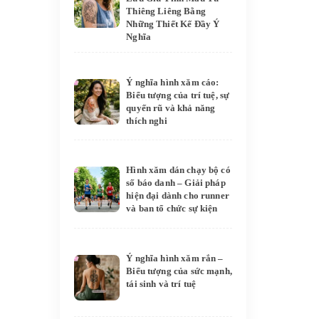
Thiêng Liêng Bằng
Những Thiết Kế Đầy Ý
Nghĩa
Ý nghĩa hình xăm cáo:
Biểu tượng của trí tuệ, sự
quyến rũ và khả năng
thích nghi
Hình xăm dán chạy bộ có
số báo danh – Giải pháp
hiện đại dành cho runner
và ban tổ chức sự kiện
Ý nghĩa hình xăm rắn –
Biểu tượng của sức mạnh,
tái sinh và trí tuệ