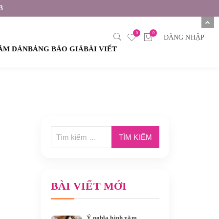
3
0
0
ĐĂNG NHẬP
XĂM DÁN
BẢNG BÁO GIÁ
BÀI VIẾT
BÀI VIẾT MỚI
Ý nghĩa hình xăm