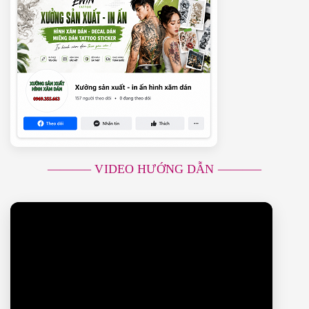
———– VIDEO HƯỚNG DẪN ———–
Trình
chơi
Video