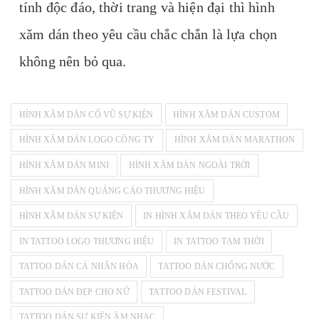
tính độc đáo, thời trang và hiện đại thì hình
xăm dán theo yêu cầu chắc chắn là lựa chọn
không nên bỏ qua.
HÌNH XĂM DÁN CỔ VŨ SỰ KIỆN
HÌNH XĂM DÁN CUSTOM
HÌNH XĂM DÁN LOGO CÔNG TY
HÌNH XĂM DÁN MARATHON
HÌNH XĂM DÁN MINI
HÌNH XĂM DÁN NGOÀI TRỜI
HÌNH XĂM DÁN QUẢNG CÁO THƯƠNG HIỆU
HÌNH XĂM DÁN SỰ KIỆN
IN HÌNH XĂM DÁN THEO YÊU CẦU
IN TATTOO LOGO THƯƠNG HIỆU
IN TATTOO TẠM THỜI
TATTOO DÁN CÁ NHÂN HÓA
TATTOO DÁN CHỐNG NƯỚC
TATTOO DÁN ĐẸP CHO NỮ
TATTOO DÁN FESTIVAL
TATTOO DÁN SỰ KIỆN ÂM NHẠC