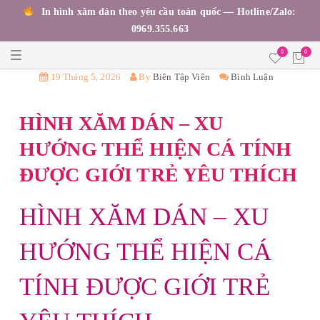
In hình xăm dán theo yêu cầu toàn quốc — Hotline/Zalo:
0969.355.663
T
0
0
o
g
19 Tháng 5, 2026
By
Biên Tập Viên
Bình Luận
g
l
e
HÌNH XĂM DÁN – XU
n
a
v
HƯỚNG THỂ HIỆN CÁ TÍNH
i
g
ĐƯỢC GIỚI TRẺ YÊU THÍCH
a
t
i
o
HÌNH XĂM DÁN – XU
n
HƯỚNG THỂ HIỆN CÁ
TÍNH ĐƯỢC GIỚI TRẺ