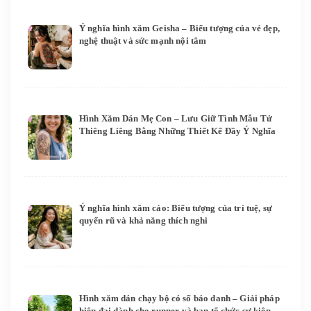
Ý nghĩa hình xăm Geisha – Biểu tượng của vẻ đẹp,
nghệ thuật và sức mạnh nội tâm
Hình Xăm Dán Mẹ Con – Lưu Giữ Tình Mẫu Tử
Thiêng Liêng Bằng Những Thiết Kế Đầy Ý Nghĩa
Ý nghĩa hình xăm cáo: Biểu tượng của trí tuệ, sự
quyến rũ và khả năng thích nghi
Hình xăm dán chạy bộ có số báo danh – Giải pháp
hiện đại dành cho runner và ban tổ chức sự kiện