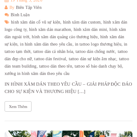
19 Tháng 5, 2026
By
Biên Tập Viên
Bình Luận
hình xăm dán cổ vũ sự kiện,
hình xăm dán custom,
hình xăm dán
logo công ty,
hình xăm dán marathon,
hình xăm dán mini,
hình xăm
dán ngoài trời,
hình xăm dán quảng cáo thương hiệu,
hình xăm dán
sự kiện,
in hình xăm dán theo yêu cầu,
in tattoo logo thương hiệu,
in
tattoo tạm thời,
tattoo dán cá nhân hóa,
tattoo dán chống nước,
tattoo
dán đẹp cho nữ,
tattoo dán festival,
tattoo dán sự kiện âm nhạc,
tattoo
dán team building,
tattoo dán theo tên,
tattoo số báo danh chạy bộ,
xưởng in hình xăm dán theo yêu cầu
IN HÌNH XĂM DÁN THEO YÊU CẦU – GIẢI PHÁP ĐỘC ĐÁO
CHO SỰ KIỆN VÀ THƯƠNG HIỆU […]
Xem Thêm