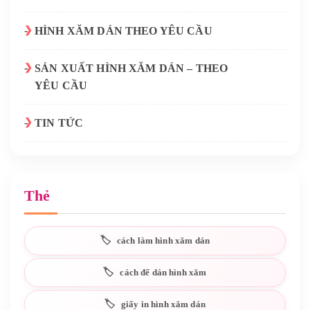
HÌNH XĂM DÁN THEO YÊU CẦU
SẢN XUẤT HÌNH XĂM DÁN – THEO
YÊU CẦU
TIN TỨC
Thẻ
cách làm hình xăm dán
cách để dán hình xăm
giấy in hình xăm dán