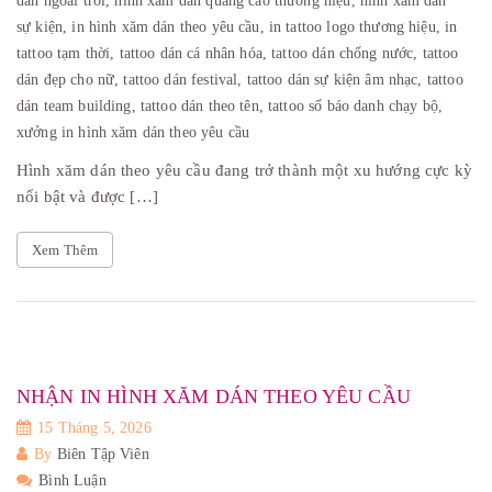
dán ngoài trời,
hình xăm dán quảng cáo thương hiệu,
hình xăm dán
sự kiện,
in hình xăm dán theo yêu cầu,
in tattoo logo thương hiệu,
in
tattoo tạm thời,
tattoo dán cá nhân hóa,
tattoo dán chống nước,
tattoo
dán đẹp cho nữ,
tattoo dán festival,
tattoo dán sự kiện âm nhạc,
tattoo
dán team building,
tattoo dán theo tên,
tattoo số báo danh chạy bộ,
xưởng in hình xăm dán theo yêu cầu
Hình xăm dán theo yêu cầu đang trở thành một xu hướng cực kỳ
nổi bật và được […]
Xem Thêm
NHẬN IN HÌNH XĂM DÁN THEO YÊU CẦU
15 Tháng 5, 2026
By
Biên Tập Viên
Bình Luận