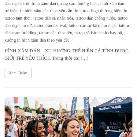
dán ngoài trời,
hình xăm dán quảng cáo thương hiệu,
hình xăm dán
sự kiện,
in hình xăm dán theo yêu cầu,
in tattoo logo thương hiệu,
in
tattoo tạm thời,
tattoo dán cá nhân hóa,
tattoo dán chống nước,
tattoo
dán đẹp cho nữ,
tattoo dán festival,
tattoo dán sự kiện âm nhạc,
tattoo
dán team building,
tattoo dán theo tên,
tattoo số báo danh chạy bộ,
xưởng in hình xăm dán theo yêu cầu
HÌNH XĂM DÁN – XU HƯỚNG THỂ HIỆN CÁ TÍNH ĐƯỢC
GIỚI TRẺ YÊU THÍCH Trong thời đại […]
Xem Thêm