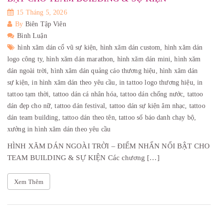
15 Tháng 5, 2026
By
Biên Tập Viên
Bình Luận
hình xăm dán cổ vũ sự kiện,
hình xăm dán custom,
hình xăm dán
logo công ty,
hình xăm dán marathon,
hình xăm dán mini,
hình xăm
dán ngoài trời,
hình xăm dán quảng cáo thương hiệu,
hình xăm dán
sự kiện,
in hình xăm dán theo yêu cầu,
in tattoo logo thương hiệu,
in
tattoo tạm thời,
tattoo dán cá nhân hóa,
tattoo dán chống nước,
tattoo
dán đẹp cho nữ,
tattoo dán festival,
tattoo dán sự kiện âm nhạc,
tattoo
dán team building,
tattoo dán theo tên,
tattoo số báo danh chạy bộ,
xưởng in hình xăm dán theo yêu cầu
HÌNH XĂM DÁN NGOÀI TRỜI – ĐIỂM NHẤN NỔI BẬT CHO
TEAM BUILDING & SỰ KIỆN Các chương […]
Xem Thêm