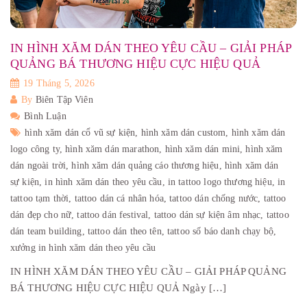
IN HÌNH XĂM DÁN THEO YÊU CẦU – GIẢI PHÁP
QUẢNG BÁ THƯƠNG HIỆU CỰC HIỆU QUẢ
19 Tháng 5, 2026
By
Biên Tập Viên
Bình Luận
hình xăm dán cổ vũ sự kiện,
hình xăm dán custom,
hình xăm dán
logo công ty,
hình xăm dán marathon,
hình xăm dán mini,
hình xăm
dán ngoài trời,
hình xăm dán quảng cáo thương hiệu,
hình xăm dán
sự kiện,
in hình xăm dán theo yêu cầu,
in tattoo logo thương hiệu,
in
tattoo tạm thời,
tattoo dán cá nhân hóa,
tattoo dán chống nước,
tattoo
dán đẹp cho nữ,
tattoo dán festival,
tattoo dán sự kiện âm nhạc,
tattoo
dán team building,
tattoo dán theo tên,
tattoo số báo danh chạy bộ,
xưởng in hình xăm dán theo yêu cầu
IN HÌNH XĂM DÁN THEO YÊU CẦU – GIẢI PHÁP QUẢNG
BÁ THƯƠNG HIỆU CỰC HIỆU QUẢ Ngày […]