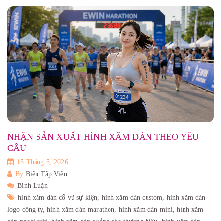
NHẬN SẢN XUẤT HÌNH XĂM DÁN THEO YÊU
CẦU
15 Tháng 5, 2026
By
Biên Tập Viên
Bình Luận
hình xăm dán cổ vũ sự kiện,
hình xăm dán custom,
hình xăm dán
logo công ty,
hình xăm dán marathon,
hình xăm dán mini,
hình xăm