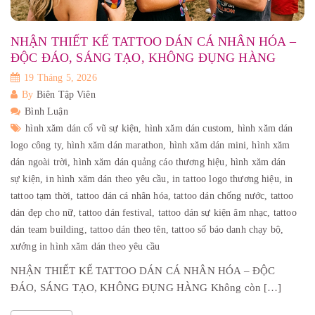
NHẬN THIẾT KẾ TATTOO DÁN CÁ NHÂN HÓA –
ĐỘC ĐÁO, SÁNG TẠO, KHÔNG ĐỤNG HÀNG
19 Tháng 5, 2026
By
Biên Tập Viên
Bình Luận
hình xăm dán cổ vũ sự kiện,
hình xăm dán custom,
hình xăm dán
logo công ty,
hình xăm dán marathon,
hình xăm dán mini,
hình xăm
dán ngoài trời,
hình xăm dán quảng cáo thương hiệu,
hình xăm dán
sự kiện,
in hình xăm dán theo yêu cầu,
in tattoo logo thương hiệu,
in
tattoo tạm thời,
tattoo dán cá nhân hóa,
tattoo dán chống nước,
tattoo
dán đẹp cho nữ,
tattoo dán festival,
tattoo dán sự kiện âm nhạc,
tattoo
dán team building,
tattoo dán theo tên,
tattoo số báo danh chạy bộ,
xưởng in hình xăm dán theo yêu cầu
NHẬN THIẾT KẾ TATTOO DÁN CÁ NHÂN HÓA – ĐỘC
ĐÁO, SÁNG TẠO, KHÔNG ĐỤNG HÀNG Không còn […]