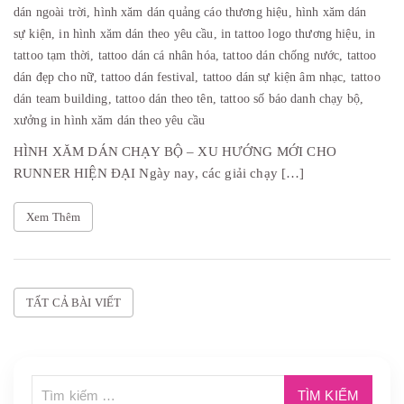
dán ngoài trời,
hình xăm dán quảng cáo thương hiệu,
hình xăm dán
sự kiện,
in hình xăm dán theo yêu cầu,
in tattoo logo thương hiệu,
in
tattoo tạm thời,
tattoo dán cá nhân hóa,
tattoo dán chống nước,
tattoo
dán đẹp cho nữ,
tattoo dán festival,
tattoo dán sự kiện âm nhạc,
tattoo
dán team building,
tattoo dán theo tên,
tattoo số báo danh chạy bộ,
xưởng in hình xăm dán theo yêu cầu
HÌNH XĂM DÁN CHẠY BỘ – XU HƯỚNG MỚI CHO
RUNNER HIỆN ĐẠI Ngày nay, các giải chạy […]
Xem Thêm
TẤT CẢ BÀI VIẾT