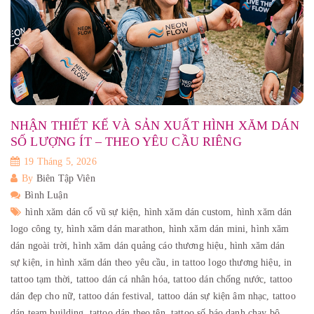
NHẬN THIẾT KẾ VÀ SẢN XUẤT HÌNH XĂM DÁN
SỐ LƯỢNG ÍT – THEO YÊU CẦU RIÊNG
19 Tháng 5, 2026
By
Biên Tập Viên
Bình Luận
hình xăm dán cổ vũ sự kiện,
hình xăm dán custom,
hình xăm dán
logo công ty,
hình xăm dán marathon,
hình xăm dán mini,
hình xăm
dán ngoài trời,
hình xăm dán quảng cáo thương hiệu,
hình xăm dán
sự kiện,
in hình xăm dán theo yêu cầu,
in tattoo logo thương hiệu,
in
tattoo tạm thời,
tattoo dán cá nhân hóa,
tattoo dán chống nước,
tattoo
dán đẹp cho nữ,
tattoo dán festival,
tattoo dán sự kiện âm nhạc,
tattoo
dán team building,
tattoo dán theo tên,
tattoo số báo danh chạy bộ,