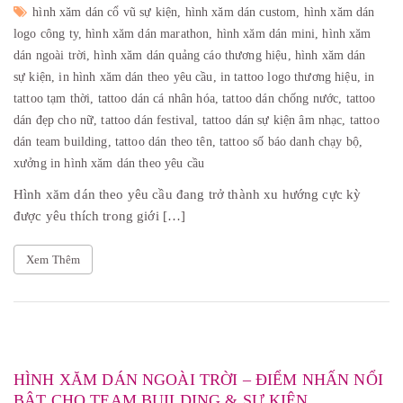
hình xăm dán cổ vũ sự kiện,
hình xăm dán custom,
hình xăm dán
logo công ty,
hình xăm dán marathon,
hình xăm dán mini,
hình xăm
dán ngoài trời,
hình xăm dán quảng cáo thương hiệu,
hình xăm dán
sự kiện,
in hình xăm dán theo yêu cầu,
in tattoo logo thương hiệu,
in
tattoo tạm thời,
tattoo dán cá nhân hóa,
tattoo dán chống nước,
tattoo
dán đẹp cho nữ,
tattoo dán festival,
tattoo dán sự kiện âm nhạc,
tattoo
dán team building,
tattoo dán theo tên,
tattoo số báo danh chạy bộ,
xưởng in hình xăm dán theo yêu cầu
Hình xăm dán theo yêu cầu đang trở thành xu hướng cực kỳ
được yêu thích trong giới […]
Xem Thêm
HÌNH XĂM DÁN NGOÀI TRỜI – ĐIỂM NHẤN NỔI
BẬT CHO TEAM BUILDING & SỰ KIỆN