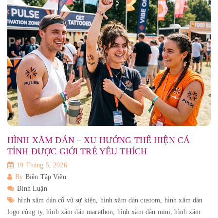
HÌNH XĂM DÁN – XU HƯỚNG THỂ HIỆN CÁ
TÍNH ĐƯỢC GIỚI TRẺ YÊU THÍCH
19 Tháng 5, 2026
By
Biên Tập Viên
Bình Luận
hình xăm dán cổ vũ sự kiện,
hình xăm dán custom,
hình xăm dán
logo công ty,
hình xăm dán marathon,
hình xăm dán mini,
hình xăm