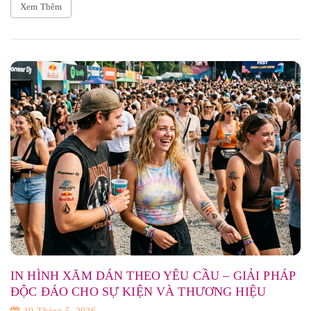
Xem Thêm
IN HÌNH XĂM DÁN THEO YÊU CẦU – GIẢI PHÁP
ĐỘC ĐÁO CHO SỰ KIỆN VÀ THƯƠNG HIỆU