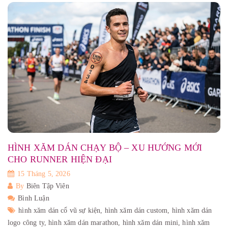
HÌNH XĂM DÁN CHẠY BỘ – XU HƯỚNG MỚI
CHO RUNNER HIỆN ĐẠI
15 Tháng 5, 2026
By
Biên Tập Viên
Bình Luận
hình xăm dán cổ vũ sự kiện,
hình xăm dán custom,
hình xăm dán
logo công ty,
hình xăm dán marathon,
hình xăm dán mini,
hình xăm