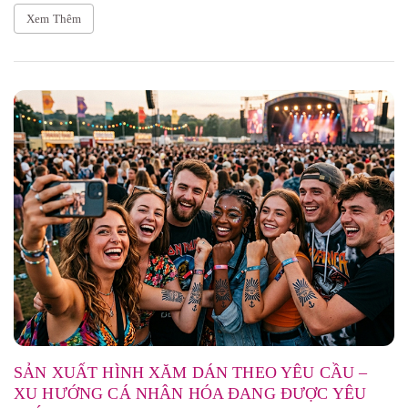
Xem Thêm
SẢN XUẤT HÌNH XĂM DÁN THEO YÊU CẦU –
XU HƯỚNG CÁ NHÂN HÓA ĐANG ĐƯỢC YÊU