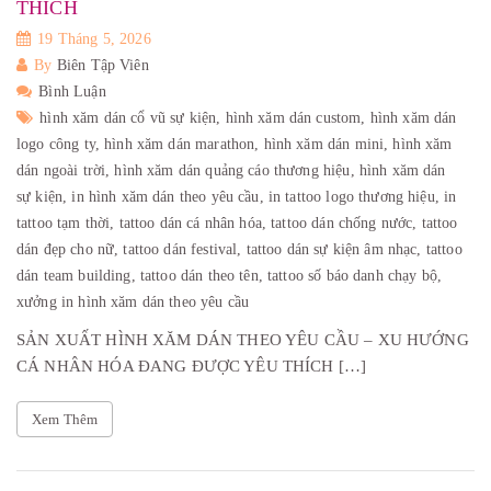
THÍCH
19 Tháng 5, 2026
By
Biên Tập Viên
Bình Luận
hình xăm dán cổ vũ sự kiện,
hình xăm dán custom,
hình xăm dán
logo công ty,
hình xăm dán marathon,
hình xăm dán mini,
hình xăm
dán ngoài trời,
hình xăm dán quảng cáo thương hiệu,
hình xăm dán
sự kiện,
in hình xăm dán theo yêu cầu,
in tattoo logo thương hiệu,
in
tattoo tạm thời,
tattoo dán cá nhân hóa,
tattoo dán chống nước,
tattoo
dán đẹp cho nữ,
tattoo dán festival,
tattoo dán sự kiện âm nhạc,
tattoo
dán team building,
tattoo dán theo tên,
tattoo số báo danh chạy bộ,
xưởng in hình xăm dán theo yêu cầu
SẢN XUẤT HÌNH XĂM DÁN THEO YÊU CẦU – XU HƯỚNG
CÁ NHÂN HÓA ĐANG ĐƯỢC YÊU THÍCH […]
Xem Thêm