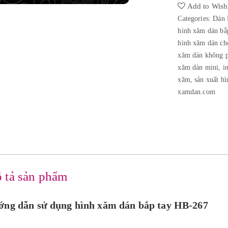
Add to Wishl
Categories:
Dán 
hình xăm dán bắ
hình xăm dán ch
xăm dán không p
xăm dán mini
,
i
xăm
,
sản xuất h
xamdan.com
 tả sản phẩm
ng dẫn sử dụng hình xăm dán bắp tay HB-267