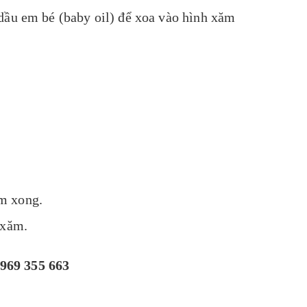
dầu em bé (baby oil) để xoa vào hình xăm
m xong.
 xăm.
969 355 663