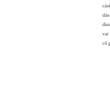
cán
dán
dùn
vai
cố 