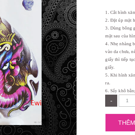
c
l
à
1. Cắt hình xă
:
₫
2. Đặt úp mặt h
4
3. Dùng bông 
0
,
mặt sau của hì
0
4. Nhẹ nhàng b
0
0
vào da chưa, n
.
giấy thì tiếp t
giấy.
5. Khi hình xă
ra.
6. Sấy khô bằn
-
THÊM