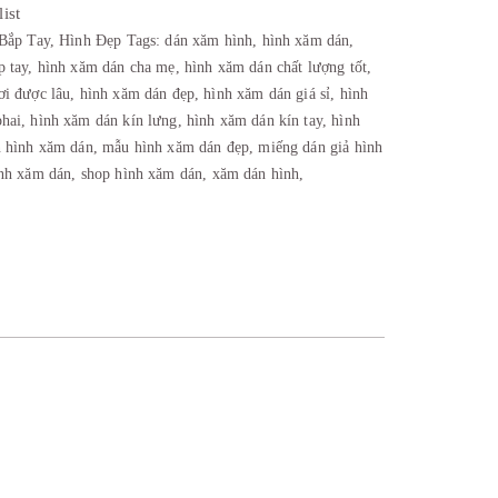
ist
Bắp Tay
,
Hình Đẹp
Tags:
dán xăm hình
,
hình xăm dán
,
p tay
,
hình xăm dán cha mẹ
,
hình xăm dán chất lượng tốt
,
ơi được lâu
,
hình xăm dán đẹp
,
hình xăm dán giá sỉ
,
hình
hai
,
hình xăm dán kín lưng
,
hình xăm dán kín tay
,
hình
n hình xăm dán
,
mẫu hình xăm dán đẹp
,
miếng dán giả hình
ình xăm dán
,
shop hình xăm dán
,
xăm dán hình
,