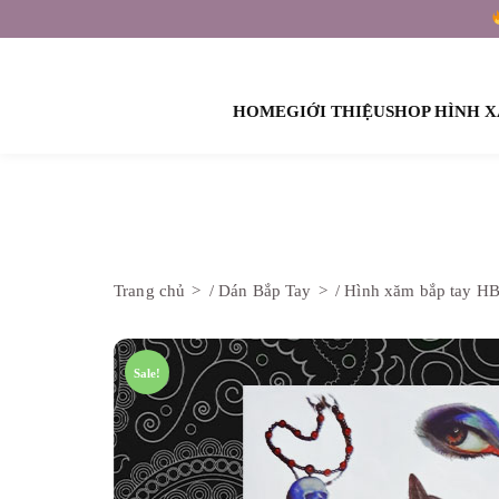
HOME
GIỚI THIỆU
SHOP HÌNH 
HÌNH XĂM SỰ KIỆN – TEAM BUILDING
Trang chủ
/
Dán Bắp Tay
/ Hình xăm bắp tay H
Sale!