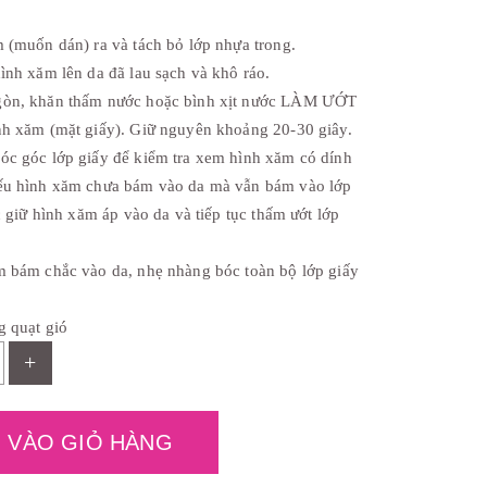
ệ
n
t
m (muốn dán) ra và tách bỏ lớp nhựa trong.
ạ
i
ình xăm lên da đã lau sạch và khô ráo.
l
gòn, khăn thấm nước hoặc bình xịt nước LÀM ƯỚT
à
:
nh xăm (mặt giấy). Giữ nguyên khoảng 20-30 giây.
₫
óc góc lớp giấy để kiểm tra xem hình xăm có dính
3
0
ếu hình xăm chưa bám vào da mà vẫn bám vào lớp
,
0
ục giữ hình xăm áp vào da và tiếp tục thấm ướt lớp
0
0
.
m bám chắc vào da, nhẹ nhàng bóc toàn bộ lớp giấy
g quạt gió
+
 VÀO GIỎ HÀNG