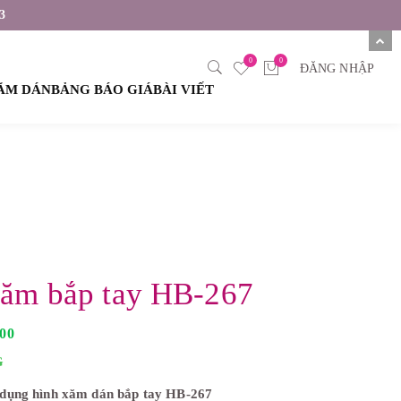
3
0
0
ĐĂNG NHẬP
XĂM DÁN
BẢNG BÁO GIÁ
BÀI VIẾT
xăm bắp tay HB-267
G
000
i
á
G
h
i
dụng hình xăm dán bắp tay HB-267