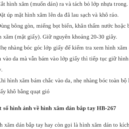
Cắt hình xăm (muốn dán) ra và tách bỏ lớp nhựa trong.
Đặt úp mặt hình xăm lên da đã lau sạch và khô ráo.
Dùng bông gòn, miếng bọt biển, khăn thấm nước hoặc
h xăm (mặt giấy). Giữ nguyên khoảng 20-30 giây.
Nhẹ nhàng bóc góc lớp giấy để kiểm tra xem hình xăm
 vào da mà vẫn bám vào lớp giấy thì tiếp tục giữ hình
y.
Khi hình xăm bám chắc vào da, nhẹ nhàng bóc toàn bộ l
Sấy khô bằng quạt gió
 số hình ảnh về hình xăm dán bắp tay HB-267
h xăm dán bắp tay hay còn gọi là hình xăm dán to kíc