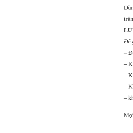
Dùn
trê
LƯ
Để 
– Đ
– K
– K
– K
– k
Mọi