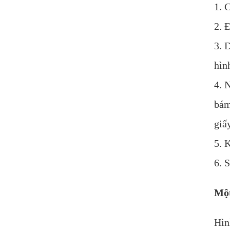
1. 
2. 
3. 
hìn
4. 
bám
giấ
5. 
6. 
Một
Hìn