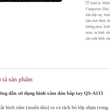
Add to Wishl
Categories:
Dán 
dán bắp tay
,
hìn
dán chơi được lâ
không phai
,
hình
mini
,
in hình xă
sản xuất hình x
 tả sản phẩm
ng dẫn sử dụng hình xăm dán bắp tay QS-A115
Cắt hình xăm (muốn dán) ra và tách bỏ lớp nhựa trong.