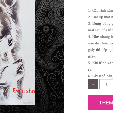
c
l
à
1. Cắt hình xă
:
₫
2. Đặt úp mặt h
4
3. Dùng bông 
0
,
mặt sau của hì
0
4. Nhẹ nhàng b
0
0
vào da chưa, n
.
giấy thì tiếp t
giấy.
5. Khi hình xă
ra.
6. Sấy khô bằn
-
THÊM