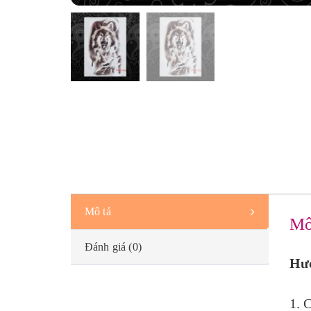
Mô tả
Mô
Đánh giá (0)
Hướ
1. 