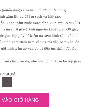
ệ
n
t
m (muốn dán) ra và tách bỏ lớp nhựa trong.
ạ
i
ình xăm lên da đã lau sạch và khô ráo.
l
gòn, khăn thấm nước hoặc bình xịt nước LÀM ƯỚT
à
:
nh xăm (mặt giấy). Giữ nguyên khoảng 20-30 giây.
₫
óc góc lớp giấy để kiểm tra xem hình xăm có dính
3
0
ếu hình xăm chưa bám vào da mà vẫn bám vào lớp
,
0
ục giữ hình xăm áp vào da và tiếp tục thấm ướt lớp
0
0
.
m bám chắc vào da, nhẹ nhàng bóc toàn bộ lớp giấy
g quạt gió
+
 VÀO GIỎ HÀNG