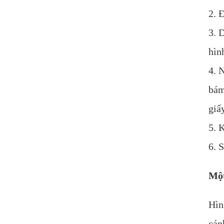
2. 
3. 
hìn
4. 
bám
giấ
5. 
6. 
Một
Hìn
cán