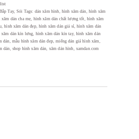
ist
Bắp Tay
,
Sói
Tags:
dán xăm hình
,
hình xăm dán
,
hình xăm
h xăm dán cha mẹ
,
hình xăm dán chất lượng tốt
,
hình xăm
u
,
hình xăm dán đẹp
,
hình xăm dán giá sỉ
,
hình xăm dán
 xăm dán kín lưng
,
hình xăm dán kín tay
,
hình xăm dán
m dán
,
mẫu hình xăm dán đẹp
,
miếng dán giả hình xăm
,
ăm dán
,
shop hình xăm dán
,
xăm dán hình
,
xamdan.com