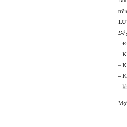
Dùn
trê
LƯ
Để 
– Đ
– K
– K
– K
– k
Mọi