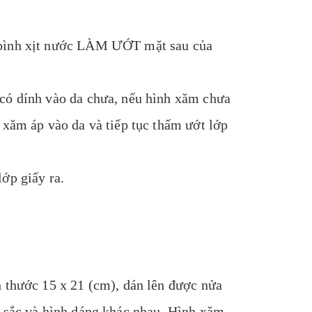
 bình xịt nước LÀM ƯỚT mặt sau của
 có dính vào da chưa, nếu hình xăm chưa
 xăm áp vào da và tiếp tục thấm ướt lớp
ớp giấy ra.
h thước 15 x 21 (cm), dán lên được nửa
u sắc và hình dáng khác nhau. Hình xăm