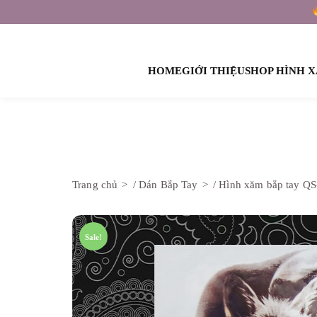
HOME
GIỚI THIỆU
SHOP HÌNH 
HÌNH XĂM SỰ KIỆN – TEAM BUILDING
Trang chủ
/
Dán Bắp Tay
/ Hình xăm bắp tay Q
Sale!