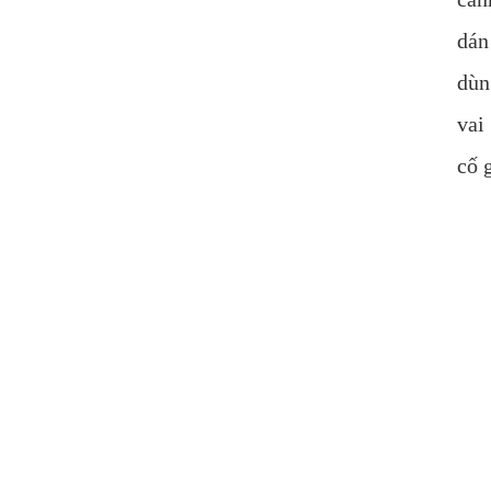
dán
dùn
vai
cố 