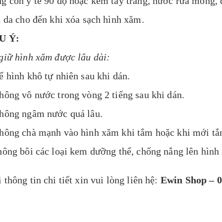
g cồn y tế 90 đọ hoặc kem tẩy trang, nước rửa móng, 
n da cho đến khi xóa sạch hình xăm.
U Ý:
giữ hình xăm được lâu dài:
ể hình khô tự nhiên sau khi dán.
hông vô nước trong vòng 2 tiếng sau khi dán.
hông ngâm nước quá lâu.
hông chà mạnh vào hình xăm khi tắm hoặc khi mới tắ
hông bôi các loại kem dưỡng thể, chống nắng lên hình
 thông tin chi tiết xin vui lòng liên hệ:
Ewin Shop – 0