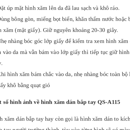
Đặt úp mặt hình xăm lên da đã lau sạch và khô ráo.
Dùng bông gòn, miếng bọt biển, khăn thấm nước hoặc
h xăm (mặt giấy). Giữ nguyên khoảng 20-30 giây.
Nhẹ nhàng bóc góc lớp giấy để kiểm tra xem hình xăm
 vào da mà vẫn bám vào lớp giấy thì tiếp tục giữ hình
y.
Khi hình xăm bám chắc vào da, nhẹ nhàng bóc toàn bộ l
Sấy khô bằng quạt gió
 số hình ảnh về hình xăm dán bắp tay QS-A115
h xăm dán bắp tay hay còn gọi là hình xăm dán to kíc
h tay người trưởng thành, tùy vào từng hình sẽ có mà