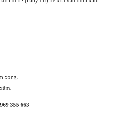
dầu em bé (baby oil) để xoa vào hình xăm
m xong.
 xăm.
969 355 663