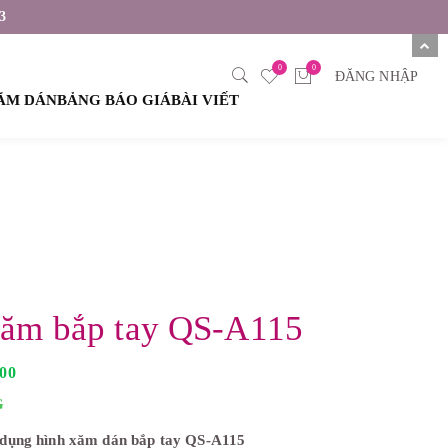
3
0
0
ĐĂNG NHẬP
XĂM DÁN
BẢNG BÁO GIÁ
BÀI VIẾT
xăm bắp tay QS-A115
G
000
i
á
G
h
i
dụng hình xăm dán bắp tay QS-A115