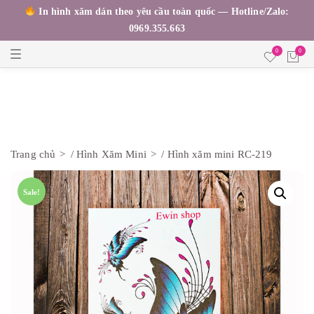
In hình xăm dán theo yêu cầu toàn quốc — Hotline/Zalo:
0969.355.663
T
0
0
o
g
g
l
e
n
a
v
i
Trang chủ
/
Hình Xăm Mini
/ Hình xăm mini RC-219
g
a
t
i
Sale!
o
n