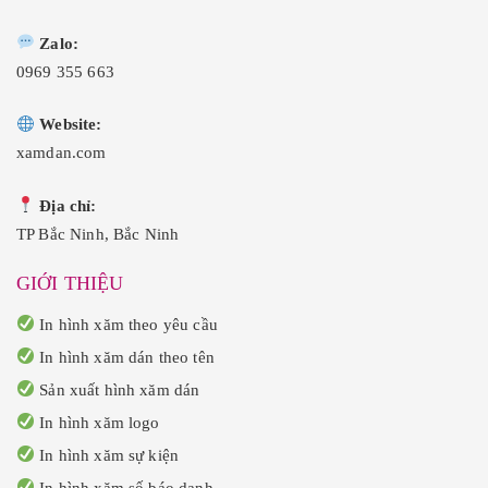
0
0
.
.
Zalo:
0969 355 663
Website:
xamdan.com
Địa chỉ:
TP Bắc Ninh, Bắc Ninh
GIỚI THIỆU
In hình xăm theo yêu cầu
In hình xăm dán theo tên
Sản xuất hình xăm dán
In hình xăm logo
In hình xăm sự kiện
In hình xăm số báo danh