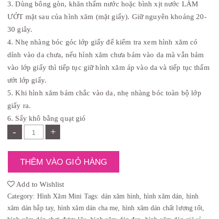
,
:
3. Dùng bông gòn, khăn thấm nước hoặc bình xịt nước LÀM
0
₫
ƯỚT mặt sau của hình xăm (mặt giấy). Giữ nguyên khoảng 20-
0
8
0
,
30 giây.
.
0
0
4. Nhẹ nhàng bóc góc lớp giấy để kiểm tra xem hình xăm có
0
.
dính vào da chưa, nếu hình xăm chưa bám vào da mà vẫn bám
vào lớp giấy thì tiếp tục giữ hình xăm áp vào da và tiếp tục thấm
ướt lớp giấy.
5. Khi hình xăm bám chắc vào da, nhẹ nhàng bóc toàn bộ lớp
giấy ra.
6. Sấy khô bằng quạt gió
-
+
THÊM VÀO GIỎ HÀNG
Add to Wishlist
Category:
Hình Xăm Mini
Tags:
dán xăm hình
,
hình xăm dán
,
hình
xăm dán bắp tay
,
hình xăm dán cha mẹ
,
hình xăm dán chất lượng tốt
,