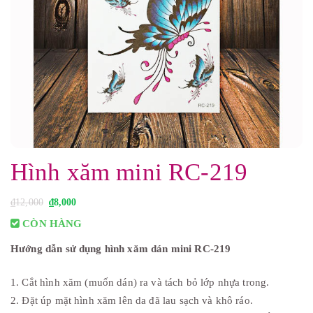
Hình xăm mini RC-219
G
G
₫
12,000
₫
8,000
i
i
á
á
CÒN HÀNG
g
h
ố
i
Hướng dẫn sử dụng hình xăm dán mini RC-219
c
ệ
l
n
à
t
:
ạ
1. Cắt hình xăm (muốn dán) ra và tách bỏ lớp nhựa trong.
₫
i
1
l
2. Đặt úp mặt hình xăm lên da đã lau sạch và khô ráo.
2
à