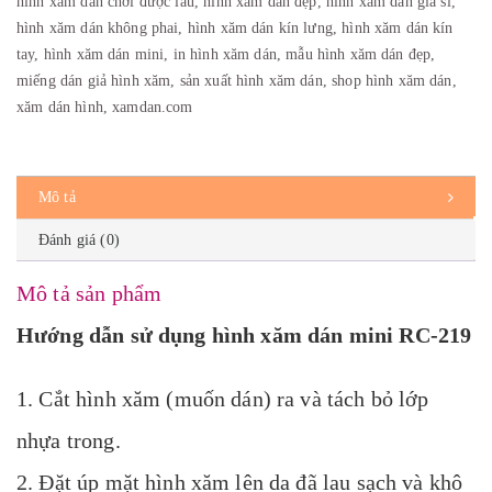
hình xăm dán chơi được lâu
,
hình xăm dán đẹp
,
hình xăm dán giá sỉ
,
hình xăm dán không phai
,
hình xăm dán kín lưng
,
hình xăm dán kín
tay
,
hình xăm dán mini
,
in hình xăm dán
,
mẫu hình xăm dán đẹp
,
miếng dán giả hình xăm
,
sản xuất hình xăm dán
,
shop hình xăm dán
,
xăm dán hình
,
xamdan.com
Mô tả
Đánh giá (0)
Mô tả sản phẩm
Hướng dẫn sử dụng hình xăm dán mini RC-219
1. Cắt hình xăm (muốn dán) ra và tách bỏ lớp
nhựa trong.
2. Đặt úp mặt hình xăm lên da đã lau sạch và khô