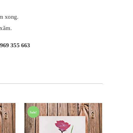
m xong.
 xăm.
969 355 663
Sale!