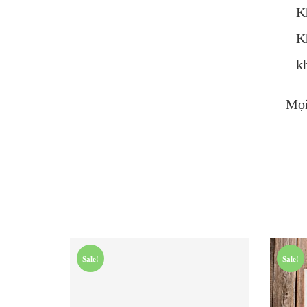
– K
– K
– k
Mọi
Sale!
Sale!