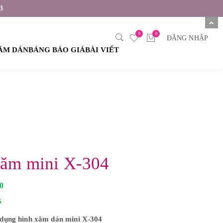
3
0
0
ĐĂNG NHẬP
XĂM DÁN
BẢNG BÁO GIÁ
BÀI VIẾT
xăm mini X-304
G
00
i
á
G
h
i
dụng hình xăm dán mini X-304