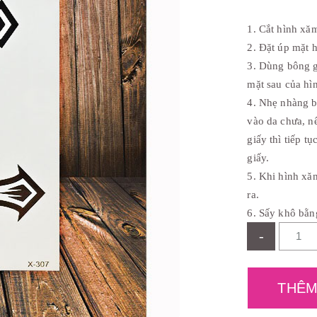
c
l
à
1. Cắt hình xă
:
₫
2. Đặt úp mặt h
1
3. Dùng bông 
2
,
mặt sau của hì
0
4. Nhẹ nhàng b
0
0
vào da chưa, n
.
giấy thì tiếp t
giấy.
5. Khi hình xă
ra.
6. Sấy khô bằn
-
THÊM