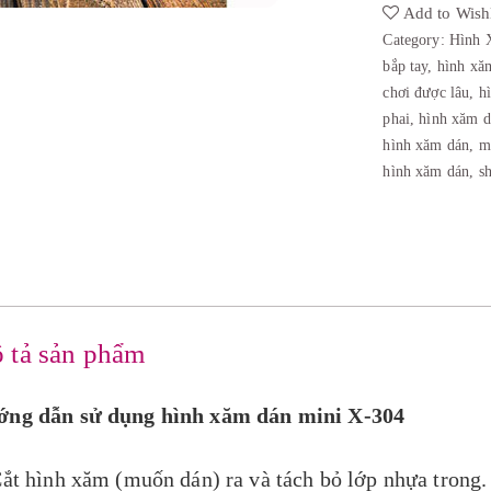
Add to Wishl
Category:
Hình 
bắp tay
,
hình xă
chơi được lâu
,
h
phai
,
hình xăm d
hình xăm dán
,
m
hình xăm dán
,
s
 tả sản phẩm
ng dẫn sử dụng hình xăm dán mini X-304
Cắt hình xăm (muốn dán) ra và tách bỏ lớp nhựa trong.