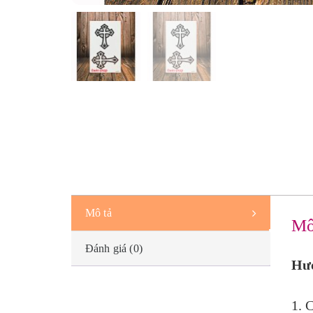
Mô tả
Mô
Đánh giá (0)
Hướ
1. 