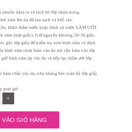
ệ
n
t
m (muốn dán) ra và tách bỏ lớp nhựa trong.
ạ
i
ình xăm lên da đã lau sạch và khô ráo.
l
gòn, khăn thấm nước hoặc bình xịt nước LÀM ƯỚT
à
:
nh xăm (mặt giấy). Giữ nguyên khoảng 20-30 giây.
₫
óc góc lớp giấy để kiểm tra xem hình xăm có dính
8
,
ếu hình xăm chưa bám vào da mà vẫn bám vào lớp
0
0
ục giữ hình xăm áp vào da và tiếp tục thấm ướt lớp
0
.
m bám chắc vào da, nhẹ nhàng bóc toàn bộ lớp giấy
g quạt gió
+
 VÀO GIỎ HÀNG