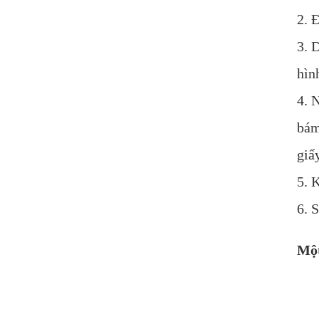
2. 
3. 
hìn
4. 
bám
giấ
5. 
6. 
Một