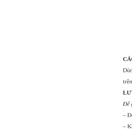
CÁ
Dùn
trê
LƯ
Để 
– Đ
– K