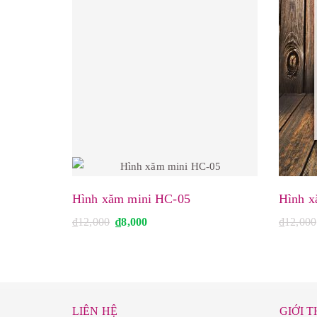
Hình xăm mini HC-05
Hình x
G
G
₫
12,000
₫
8,000
₫
12,000
i
i
á
á
g
h
ố
i
c
ệ
l
n
à
t
:
ạ
LIÊN HỆ
GIỚI T