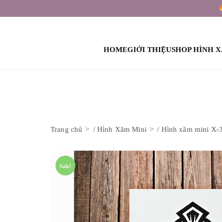
HOME
GIỚI THIỆU
SHOP HÌNH 
HÌNH XĂM SỰ KIỆN – TEAM BUILDING
Trang chủ
/
Hình Xăm Mini
/ Hình xăm mini X-
Sale!