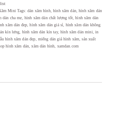
ist
Xăm Mini
Tags:
dán xăm hình
,
hình xăm dán
,
hình xăm dán
m dán cha mẹ
,
hình xăm dán chất lượng tốt
,
hình xăm dán
ình xăm dán đẹp
,
hình xăm dán giá sỉ
,
hình xăm dán không
án kín lưng
,
hình xăm dán kín tay
,
hình xăm dán mini
,
in
ẫu hình xăm dán đẹp
,
miếng dán giả hình xăm
,
sản xuất
hop hình xăm dán
,
xăm dán hình
,
xamdan.com