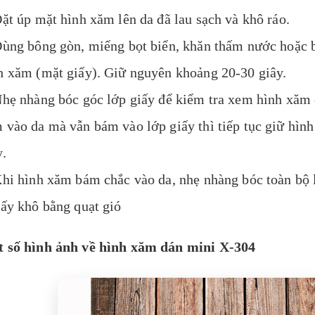
Đặt úp mặt hình xăm lên da đã lau sạch và khô ráo.
Dùng bông gòn, miếng bọt biển, khăn thấm nước hoặc
h xăm (mặt giấy). Giữ nguyên khoảng 20-30 giây.
Nhẹ nhàng bóc góc lớp giấy để kiểm tra xem hình xăm
 vào da mà vẫn bám vào lớp giấy thì tiếp tục giữ hình
y.
Khi hình xăm bám chắc vào da, nhẹ nhàng bóc toàn bộ l
Sấy khô bằng quạt gió
 số hình ảnh về hình xăm dán mini X-304