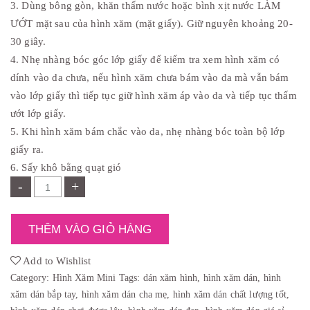
,
:
3. Dùng bông gòn, khăn thấm nước hoặc bình xịt nước LÀM
0
₫
ƯỚT mặt sau của hình xăm (mặt giấy). Giữ nguyên khoảng 20-
0
8
0
,
30 giây.
.
0
0
4. Nhẹ nhàng bóc góc lớp giấy để kiểm tra xem hình xăm có
0
.
dính vào da chưa, nếu hình xăm chưa bám vào da mà vẫn bám
vào lớp giấy thì tiếp tục giữ hình xăm áp vào da và tiếp tục thấm
ướt lớp giấy.
5. Khi hình xăm bám chắc vào da, nhẹ nhàng bóc toàn bộ lớp
giấy ra.
6. Sấy khô bằng quạt gió
-
+
THÊM VÀO GIỎ HÀNG
Add to Wishlist
Category:
Hình Xăm Mini
Tags:
dán xăm hình
,
hình xăm dán
,
hình
xăm dán bắp tay
,
hình xăm dán cha mẹ
,
hình xăm dán chất lượng tốt
,