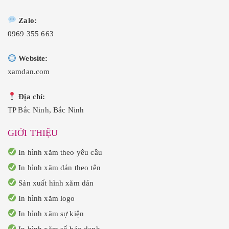
0
0
.
.
Zalo:
0969 355 663
Website:
xamdan.com
Địa chỉ:
TP Bắc Ninh, Bắc Ninh
GIỚI THIỆU
In hình xăm theo yêu cầu
In hình xăm dán theo tên
Sản xuất hình xăm dán
In hình xăm logo
In hình xăm sự kiện
In hình xăm số báo danh