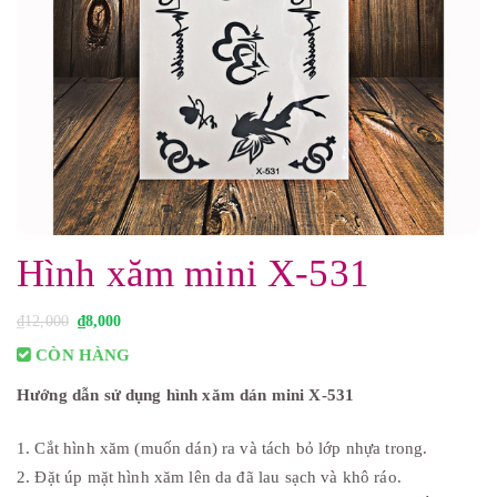
Hình xăm mini X-531
G
G
₫
12,000
₫
8,000
i
i
á
á
CÒN HÀNG
g
h
ố
i
Hướng dẫn sử dụng hình xăm dán mini X-531
c
ệ
l
n
à
t
:
ạ
1. Cắt hình xăm (muốn dán) ra và tách bỏ lớp nhựa trong.
₫
i
1
l
2. Đặt úp mặt hình xăm lên da đã lau sạch và khô ráo.
2
à