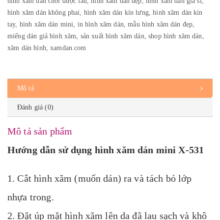
hình xăm dán chơi được lâu
,
hình xăm dán đẹp
,
hình xăm dán giá sỉ
,
hình xăm dán không phai
,
hình xăm dán kín lưng
,
hình xăm dán kín
tay
,
hình xăm dán mini
,
in hình xăm dán
,
mẫu hình xăm dán đẹp
,
miếng dán giả hình xăm
,
sản xuất hình xăm dán
,
shop hình xăm dán
,
xăm dán hình
,
xamdan.com
Mô tả
Đánh giá (0)
Mô tả sản phẩm
Hướng dẫn sử dụng hình xăm dán mini X-531
1. Cắt hình xăm (muốn dán) ra và tách bỏ lớp
nhựa trong.
2. Đặt úp mặt hình xăm lên da đã lau sạch và khô