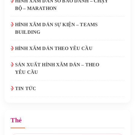
HÌNH XĂM DÁN SỐ BÁO DANH – CHẠY
BỘ – MARATHON
HÌNH XĂM DÁN SỰ KIỆN – TEAMS
BUILDING
HÌNH XĂM DÁN THEO YÊU CẦU
SẢN XUẤT HÌNH XĂM DÁN – THEO
YÊU CẦU
TIN TỨC
Thẻ