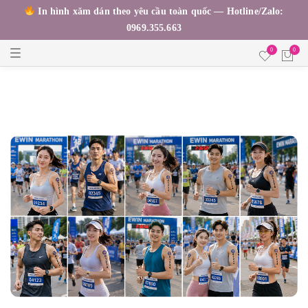
In hình xăm dán theo yêu cầu toàn quốc — Hotline/Zalo:
0969.355.663
T
0
0
o
g
g
l
e
n
a
v
i
g
a
t
i
o
n