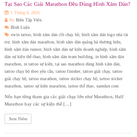
Tại Sao Các Giải Marathon Đều Dùng Hình Xăm Dán?
1 Tháng 6, 2026
By
Biên Tập Viên
Bình Luận
ewin tattoo,
hình xăm dán clb chạy bộ,
hình xăm dán logo nhà tài
trợ,
hình xăm dán marathon,
hình xăm dán quảng bá thương hiệu,
hình xăm dán runner,
hình xăm dán sự kiện doanh nghiệp,
hình xăm
dán sự kiện thể thao,
hình xăm dán team building,
in hình xăm dán
marathon,
in tattoo sự kiện,
tại sao marathon dùng hình xăm dán,
tattoo chạy bộ theo yêu cầu,
tattoo finisher,
tattoo giải chạy,
tattoo
giải chạy bộ,
tattoo marathon,
tattoo sticker chạy bộ,
tattoo sticker
marathon,
tattoo sự kiện marathon,
tattoo thể thao,
xamdan.com
Nếu bạn từng tham gia các giải chạy lớn như Marathon, Half
Marathon hay các sự kiện thể […]
Xem Thêm