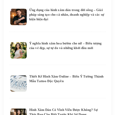
Ứng dụng của hình xăm dán trong đời sống – Giải
pháp sáng tạo cho cá nhân, doanh nghiệp và các sự
kiện hiện đại
Ý nghĩa hình xăm hoa bướm cho nữ – Biểu tượng
của vẻ đẹp, sự tự do và những khởi đầu mới
Thiết Kế Hình Xăm Online – Biến Ý Tưởng Thành
Mẫu Tattoo Độc Quyền
Hình Xăm Dán Có Vĩnh Viễn Được Không? Sự
Thật Bạn Cần Biết Trước Khi Sử Dụng