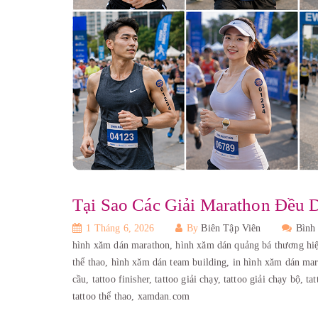
Tại Sao Các Giải Marathon Đều
1 Tháng 6, 2026
By
Biên Tập Viên
Bình
hình xăm dán marathon,
hình xăm dán quảng bá thương hi
thể thao,
hình xăm dán team building,
in hình xăm dán ma
cầu,
tattoo finisher,
tattoo giải chạy,
tattoo giải chạy bộ,
ta
tattoo thể thao,
xamdan.com