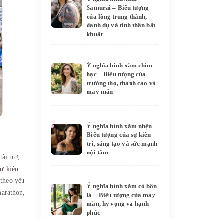
Samurai – Biểu tượng
của lòng trung thành,
danh dự và tinh thần bất
khuất
Ý nghĩa hình xăm chim
hạc – Biểu tượng của
trường thọ, thanh cao và
may mắn
Ý nghĩa hình xăm nhện –
Biểu tượng của sự kiên
trì, sáng tạo và sức mạnh
nội tâm
ài trợ,
ự kiện
 theo yêu
Ý nghĩa hình xăm cỏ bốn
marathon,
lá – Biểu tượng của may
mắn, hy vọng và hạnh
phúc