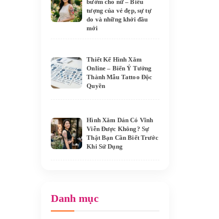
bướm cho nữ – Biểu
tượng của vẻ đẹp, sự tự
do và những khởi đầu
mới
Thiết Kế Hình Xăm
Online – Biến Ý Tưởng
Thành Mẫu Tattoo Độc
Quyền
Hình Xăm Dán Có Vĩnh
Viễn Được Không? Sự
Thật Bạn Cần Biết Trước
Khi Sử Dụng
Danh mục