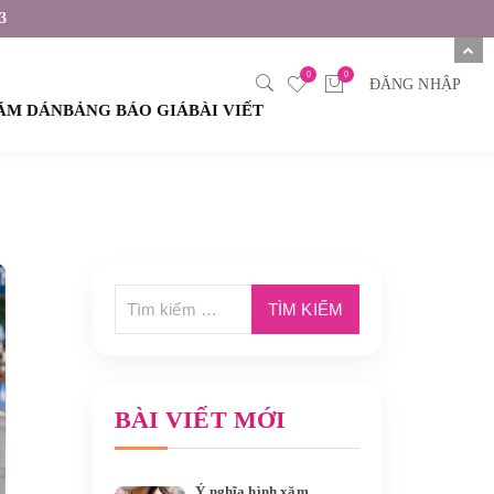
3
0
0
ĐĂNG NHẬP
XĂM DÁN
BẢNG BÁO GIÁ
BÀI VIẾT
BÀI VIẾT MỚI
Ý nghĩa hình xăm