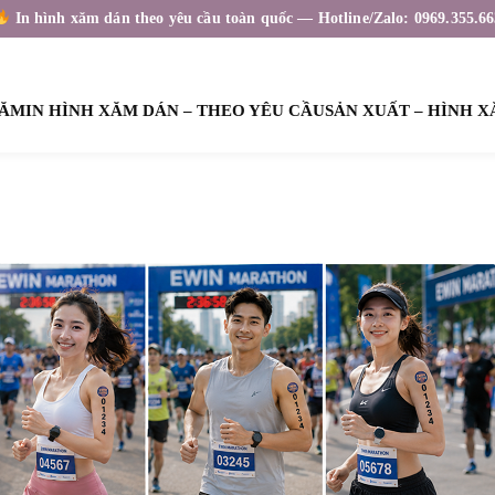
In hình xăm dán theo yêu cầu toàn quốc — Hotline/Zalo: 0969.355.66
XĂM
IN HÌNH XĂM DÁN – THEO YÊU CẦU
SẢN XUẤT – HÌNH 