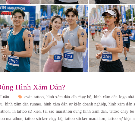
 Dùng Hình Xăm Dán?
 Luận
ewin tattoo,
hình xăm dán clb chạy bộ,
hình xăm dán logo nhà t
ệu,
hình xăm dán runner,
hình xăm dán sự kiện doanh nghiệp,
hình xăm dán s
rathon,
in tattoo sự kiện,
tại sao marathon dùng hình xăm dán,
tattoo chạy bộ
ttoo marathon,
tattoo sticker chạy bộ,
tattoo sticker marathon,
tattoo sự kiện 