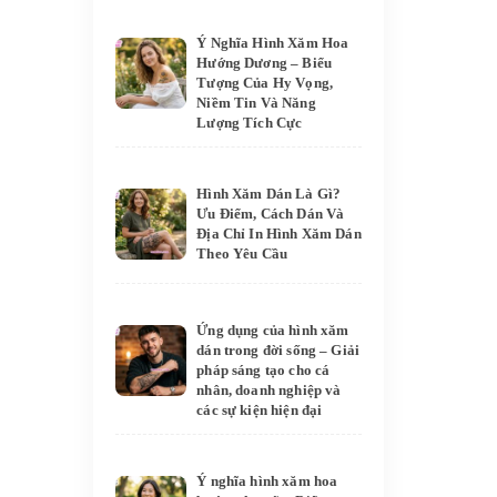
Ý Nghĩa Hình Xăm Hoa
Hướng Dương – Biểu
Tượng Của Hy Vọng,
Niềm Tin Và Năng
Lượng Tích Cực
Hình Xăm Dán Là Gì?
Ưu Điểm, Cách Dán Và
Địa Chỉ In Hình Xăm Dán
Theo Yêu Cầu
Ứng dụng của hình xăm
dán trong đời sống – Giải
pháp sáng tạo cho cá
nhân, doanh nghiệp và
các sự kiện hiện đại
Ý nghĩa hình xăm hoa