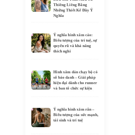
Thiêng Liêng Bằng
Những Thiết Kế Đầy Ý
Nghĩa
Ý nghĩa hình xăm cáo:
Biểu tượng của trí tuệ, sự
quyến rũ và khả năng
thích nghi
Hình xăm dán chạy bộ có
số báo danh – Giải pháp
hiện đại dành cho runner
và ban tổ chức sự kiện
Ý nghĩa hình xăm rắn –
Biểu tượng của sức mạnh,
tái sinh và trí tuệ