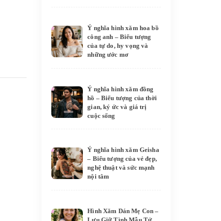
Ý nghĩa hình xăm hoa bồ
công anh – Biểu tượng
của tự do, hy vọng và
những ước mơ
Ý nghĩa hình xăm đồng
hồ – Biểu tượng của thời
gian, ký ức và giá trị
cuộc sống
Ý nghĩa hình xăm Geisha
– Biểu tượng của vẻ đẹp,
nghệ thuật và sức mạnh
nội tâm
Hình Xăm Dán Mẹ Con –
Lưu Giữ Tình Mẫu Tử