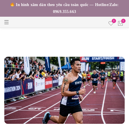
In hình xăm dán theo yêu cầu toàn quốc — Hotline/Zalo:
0969.355.663
T
0
0
o
g
g
l
e
n
a
v
i
g
a
t
i
o
n