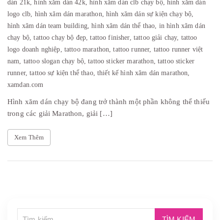
dán 21k,
hình xăm dán 42k,
hình xăm dán clb chạy bộ,
hình xăm dán
logo clb,
hình xăm dán marathon,
hình xăm dán sự kiện chạy bộ,
hình xăm dán team building,
hình xăm dán thể thao,
in hình xăm dán
chạy bộ,
tattoo chạy bộ đẹp,
tattoo finisher,
tattoo giải chạy,
tattoo
logo doanh nghiệp,
tattoo marathon,
tattoo runner,
tattoo runner việt
nam,
tattoo slogan chạy bộ,
tattoo sticker marathon,
tattoo sticker
runner,
tattoo sự kiện thể thao,
thiết kế hình xăm dán marathon,
xamdan.com
Hình xăm dán chạy bộ đang trở thành một phần không thể thiếu
trong các giải Marathon, giải […]
Xem Thêm