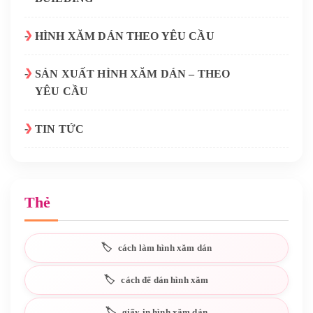
HÌNH XĂM DÁN THEO YÊU CẦU
SẢN XUẤT HÌNH XĂM DÁN – THEO
YÊU CẦU
TIN TỨC
Thẻ
cách làm hình xăm dán
cách để dán hình xăm
giấy in hình xăm dán