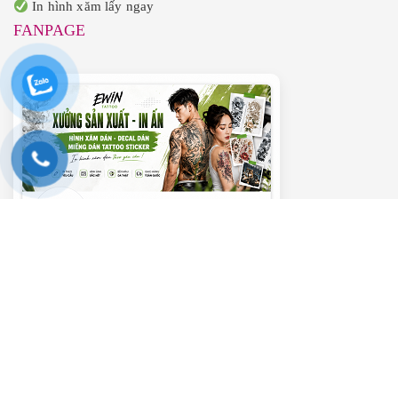
In hình xăm lấy ngay
FANPAGE
———– VIDEO HƯỚNG DẪN ———–
Trình
chơi
Video