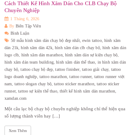
Cách Thiết Kế Hình Xăm Dán Cho CLB Chạy Bộ
Chuyên Nghiệp
1 Tháng 6, 2026
By
Biên Tập Viên
Bình Luận
50 mẫu hình xăm dán chạy bộ đẹp nhất,
ewin tattoo,
hình xăm
dán 21k,
hình xăm dán 42k,
hình xăm dán clb chạy bộ,
hình xăm dán
logo clb,
hình xăm dán marathon,
hình xăm dán sự kiện chạy bộ,
hình xăm dán team building,
hình xăm dán thể thao,
in hình xăm dán
chạy bộ,
tattoo chạy bộ đẹp,
tattoo finisher,
tattoo giải chạy,
tattoo
logo doanh nghiệp,
tattoo marathon,
tattoo runner,
tattoo runner việt
nam,
tattoo slogan chạy bộ,
tattoo sticker marathon,
tattoo sticker
runner,
tattoo sự kiện thể thao,
thiết kế hình xăm dán marathon,
xamdan.com
Một câu lạc bộ chạy bộ chuyên nghiệp không chỉ thể hiện qua
số lượng thành viên hay […]
Xem Thêm