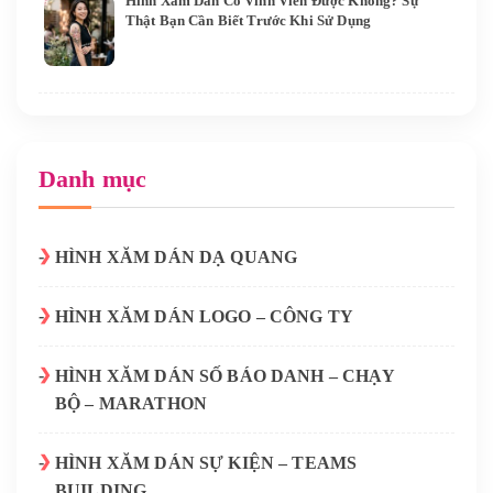
Hình Xăm Dán Có Vĩnh Viễn Được Không? Sự
Thật Bạn Cần Biết Trước Khi Sử Dụng
Danh mục
HÌNH XĂM DÁN DẠ QUANG
HÌNH XĂM DÁN LOGO – CÔNG TY
HÌNH XĂM DÁN SỐ BÁO DANH – CHẠY
BỘ – MARATHON
HÌNH XĂM DÁN SỰ KIỆN – TEAMS
BUILDING