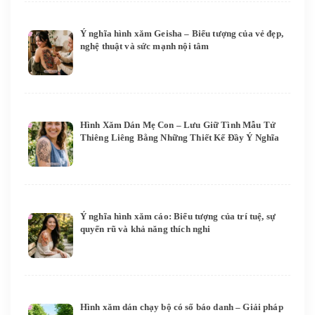
Ý nghĩa hình xăm Geisha – Biểu tượng của vẻ đẹp,
nghệ thuật và sức mạnh nội tâm
Hình Xăm Dán Mẹ Con – Lưu Giữ Tình Mẫu Tử
Thiêng Liêng Bằng Những Thiết Kế Đầy Ý Nghĩa
Ý nghĩa hình xăm cáo: Biểu tượng của trí tuệ, sự
quyến rũ và khả năng thích nghi
Hình xăm dán chạy bộ có số báo danh – Giải pháp