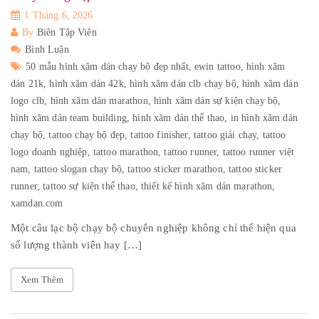
1 Tháng 6, 2026
By
Biên Tập Viên
Bình Luận
50 mẫu hình xăm dán chạy bộ đẹp nhất,
ewin tattoo,
hình xăm
dán 21k,
hình xăm dán 42k,
hình xăm dán clb chạy bộ,
hình xăm dán
logo clb,
hình xăm dán marathon,
hình xăm dán sự kiện chạy bộ,
hình xăm dán team building,
hình xăm dán thể thao,
in hình xăm dán
chạy bộ,
tattoo chạy bộ đẹp,
tattoo finisher,
tattoo giải chạy,
tattoo
logo doanh nghiệp,
tattoo marathon,
tattoo runner,
tattoo runner việt
nam,
tattoo slogan chạy bộ,
tattoo sticker marathon,
tattoo sticker
runner,
tattoo sự kiện thể thao,
thiết kế hình xăm dán marathon,
xamdan.com
Một câu lạc bộ chạy bộ chuyên nghiệp không chỉ thể hiện qua
số lượng thành viên hay […]
Xem Thêm