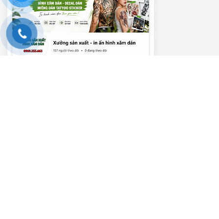
———– VIDEO HƯỚNG DẪN ———–
Trình
chơi
Video