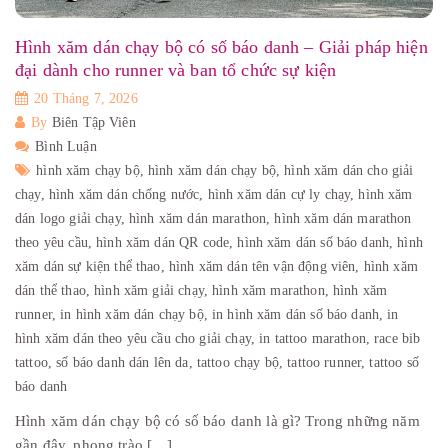
Hình xăm dán chạy bộ có số báo danh – Giải pháp hiện
đại dành cho runner và ban tổ chức sự kiện
20 Tháng 7, 2026
By
Biên Tập Viên
Bình Luận
hình xăm chạy bộ,
hình xăm dán chạy bộ,
hình xăm dán cho giải
chạy,
hình xăm dán chống nước,
hình xăm dán cự ly chạy,
hình xăm
dán logo giải chạy,
hình xăm dán marathon,
hình xăm dán marathon
theo yêu cầu,
hình xăm dán QR code,
hình xăm dán số báo danh,
hình
xăm dán sự kiện thể thao,
hình xăm dán tên vận động viên,
hình xăm
dán thể thao,
hình xăm giải chạy,
hình xăm marathon,
hình xăm
runner,
in hình xăm dán chạy bộ,
in hình xăm dán số báo danh,
in
hình xăm dán theo yêu cầu cho giải chạy,
in tattoo marathon,
race bib
tattoo,
số báo danh dán lên da,
tattoo chạy bộ,
tattoo runner,
tattoo số
báo danh
Hình xăm dán chạy bộ có số báo danh là gì? Trong những năm
gần đây, phong trào […]