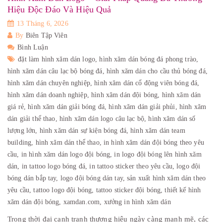
Hiệu Độc Đáo Và Hiệu Quả
13 Tháng 6, 2026
By
Biên Tập Viên
Bình Luận
đặt làm hình xăm dán logo,
hình xăm dán bóng đá phong trào,
hình xăm dán câu lạc bộ bóng đá,
hình xăm dán cho cầu thủ bóng đá,
hình xăm dán chuyên nghiệp,
hình xăm dán cổ động viên bóng đá,
hình xăm dán doanh nghiệp,
hình xăm dán đội bóng,
hình xăm dán
giá rẻ,
hình xăm dán giải bóng đá,
hình xăm dán giải phủi,
hình xăm
dán giải thể thao,
hình xăm dán logo câu lạc bộ,
hình xăm dán số
lượng lớn,
hình xăm dán sự kiện bóng đá,
hình xăm dán team
building,
hình xăm dán thể thao,
in hình xăm dán đội bóng theo yêu
cầu,
in hình xăm dán logo đội bóng,
in logo đội bóng lên hình xăm
dán,
in tattoo logo bóng đá,
in tattoo sticker theo yêu cầu,
logo đội
bóng dán bắp tay,
logo đội bóng dán tay,
sản xuất hình xăm dán theo
yêu cầu,
tattoo logo đội bóng,
tattoo sticker đội bóng,
thiết kế hình
xăm dán đội bóng,
xamdan.com,
xưởng in hình xăm dán
Trong thời đại cạnh tranh thương hiệu ngày càng mạnh mẽ, các