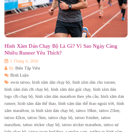
Hình Xăm Dán Chạy Bộ Là Gì? Vì Sao Ngày Càng
Nhiều Runner Yêu Thích?
1 Tháng 6, 2026
By
Biên Tập Viên
Bình Luận
ewin tattoo,
hình xăm dán chạy bộ,
hình xăm dán cho runner,
hình xăm dán clb chạy bộ,
hình xăm dán giải chạy,
hình xăm dán
logo clb chạy bộ,
hình xăm dán marathon theo yêu cầu,
hình xăm dán
runner,
hình xăm dán thể thao,
hình xăm dán thể thao ngoài trời,
hình
xăm marathon,
in hình xăm dán chạy bộ,
tattoo 10km,
tattoo 21km,
tattoo 42km,
tattoo 5km,
tattoo chạy bộ,
tattoo finisher,
tattoo
marathon,
tattoo sticker chạy bộ,
tattoo sticker marathon,
tattoo sự
kiện chạy bộ,
tattoo team building,
xamdan.com,
xưởng in hình xăm