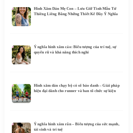
Hình Xăm Dán Mẹ Con – Lưu Giữ Tình Mẫu Tử
Thiêng Liêng Bằng Những Thiết Kế Đầy Ý Nghĩa
Ý nghĩa hình xăm cáo: Biểu tượng của trí tuệ, sự
quyến rũ và khả năng thích nghi
Hình xăm dán chạy bộ có số báo danh – Giải pháp
hiện đại dành cho runner và ban tổ chức sự kiện
Ý nghĩa hình xăm rắn – Biểu tượng của sức mạnh,
tái sinh và trí tuệ