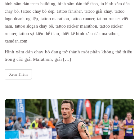
hình xăm dán team building,
hình xăm dán thể thao,
in hình xăm dán
chạy bộ,
tattoo chạy bộ đẹp,
tattoo finisher,
tattoo giải chạy,
tattoo
logo doanh nghiệp,
tattoo marathon,
tattoo runner,
tattoo runner việt
nam,
tattoo slogan chạy bộ,
tattoo sticker marathon,
tattoo sticker
runner,
tattoo sự kiện thể thao,
thiết kế hình xăm dán marathon,
xamdan.com
Hình xăm dán chạy bộ đang trở thành một phần không thể thiếu
trong các giải Marathon, giải […]
Xem Thêm