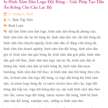
In Hình Xăm Dán Logo Đội Bóng – Giải Pháp Tạo Dấu
Ấn Riêng Cho Câu Lạc Bộ
11 Tháng 6, 2026
By
Biên Tập Viên
Bình Luận
đặt làm hình xăm dán logo,
hình xăm dán bóng đá phong trào,
hình xăm dán câu lạc bộ bóng đá,
hình xăm dán cho cầu thủ bóng đá,
hình xăm dán chuyên nghiệp,
hình xăm dán cổ động viên bóng đá,
hình xăm dán doanh nghiệp,
hình xăm dán đội bóng,
hình xăm dán
giá rẻ,
hình xăm dán giải bóng đá,
hình xăm dán giải phủi,
hình xăm
dán giải thể thao,
hình xăm dán logo câu lạc bộ,
hình xăm dán số
lượng lớn,
hình xăm dán sự kiện bóng đá,
hình xăm dán team
building,
hình xăm dán thể thao,
in hình xăm dán đội bóng theo yêu
cầu,
in hình xăm dán logo đội bóng,
in logo đội bóng lên hình xăm
dán,
in tattoo logo bóng đá,
in tattoo sticker theo yêu cầu,
logo đội
bóng dán bắp tay,
logo đội bóng dán tay,
sản xuất hình xăm dán theo
yêu cầu,
tattoo logo đội bóng,
tattoo sticker đội bóng,
thiết kế hình
xăm dán đội bóng,
xamdan.com,
xưởng in hình xăm dán