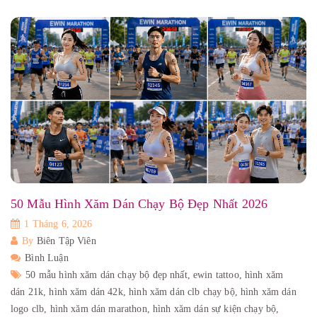
50 Mẫu Hình Xăm Dán Chạy Bộ Đẹp Nhất 2026
1 Tháng 6, 2026
By
Biên Tập Viên
Bình Luận
50 mẫu hình xăm dán chạy bộ đẹp nhất,
ewin tattoo,
hình xăm
dán 21k,
hình xăm dán 42k,
hình xăm dán clb chạy bộ,
hình xăm dán
logo clb,
hình xăm dán marathon,
hình xăm dán sự kiện chạy bộ,