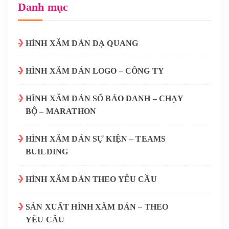
Danh mục
HÌNH XĂM DÁN DẠ QUANG
HÌNH XĂM DÁN LOGO – CÔNG TY
HÌNH XĂM DÁN SỐ BÁO DANH – CHẠY
BỘ – MARATHON
HÌNH XĂM DÁN SỰ KIỆN – TEAMS
BUILDING
HÌNH XĂM DÁN THEO YÊU CẦU
SẢN XUẤT HÌNH XĂM DÁN – THEO
YÊU CẦU