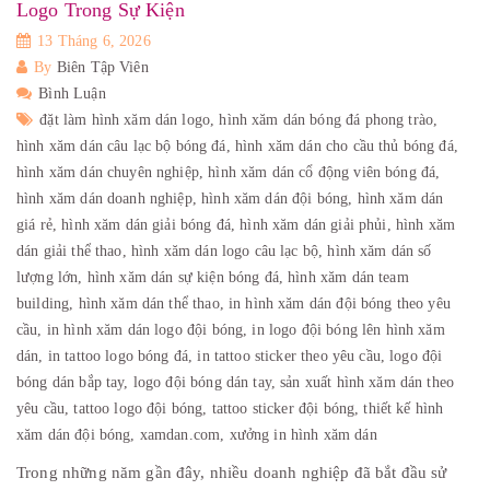
Logo Trong Sự Kiện
13 Tháng 6, 2026
By
Biên Tập Viên
Bình Luận
đặt làm hình xăm dán logo,
hình xăm dán bóng đá phong trào,
hình xăm dán câu lạc bộ bóng đá,
hình xăm dán cho cầu thủ bóng đá,
hình xăm dán chuyên nghiệp,
hình xăm dán cổ động viên bóng đá,
hình xăm dán doanh nghiệp,
hình xăm dán đội bóng,
hình xăm dán
giá rẻ,
hình xăm dán giải bóng đá,
hình xăm dán giải phủi,
hình xăm
dán giải thể thao,
hình xăm dán logo câu lạc bộ,
hình xăm dán số
lượng lớn,
hình xăm dán sự kiện bóng đá,
hình xăm dán team
building,
hình xăm dán thể thao,
in hình xăm dán đội bóng theo yêu
cầu,
in hình xăm dán logo đội bóng,
in logo đội bóng lên hình xăm
dán,
in tattoo logo bóng đá,
in tattoo sticker theo yêu cầu,
logo đội
bóng dán bắp tay,
logo đội bóng dán tay,
sản xuất hình xăm dán theo
yêu cầu,
tattoo logo đội bóng,
tattoo sticker đội bóng,
thiết kế hình
xăm dán đội bóng,
xamdan.com,
xưởng in hình xăm dán
Trong những năm gần đây, nhiều doanh nghiệp đã bắt đầu sử