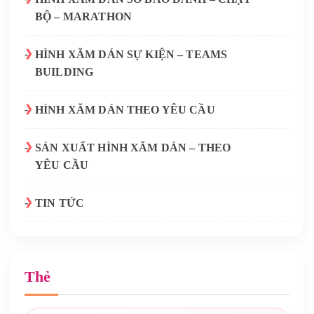
BỘ – MARATHON
HÌNH XĂM DÁN SỰ KIỆN – TEAMS
BUILDING
HÌNH XĂM DÁN THEO YÊU CẦU
SẢN XUẤT HÌNH XĂM DÁN – THEO
YÊU CẦU
TIN TỨC
Thẻ