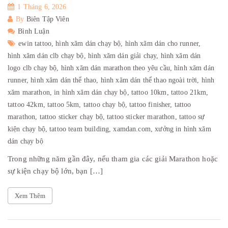
1 Tháng 6, 2026
By
Biên Tập Viên
Bình Luận
ewin tattoo,
hình xăm dán chạy bộ,
hình xăm dán cho runner,
hình xăm dán clb chạy bộ,
hình xăm dán giải chạy,
hình xăm dán
logo clb chạy bộ,
hình xăm dán marathon theo yêu cầu,
hình xăm dán
runner,
hình xăm dán thể thao,
hình xăm dán thể thao ngoài trời,
hình
xăm marathon,
in hình xăm dán chạy bộ,
tattoo 10km,
tattoo 21km,
tattoo 42km,
tattoo 5km,
tattoo chạy bộ,
tattoo finisher,
tattoo
marathon,
tattoo sticker chạy bộ,
tattoo sticker marathon,
tattoo sự
kiện chạy bộ,
tattoo team building,
xamdan.com,
xưởng in hình xăm
dán chạy bộ
Trong những năm gần đây, nếu tham gia các giải Marathon hoặc
sự kiện chạy bộ lớn, bạn […]
Xem Thêm