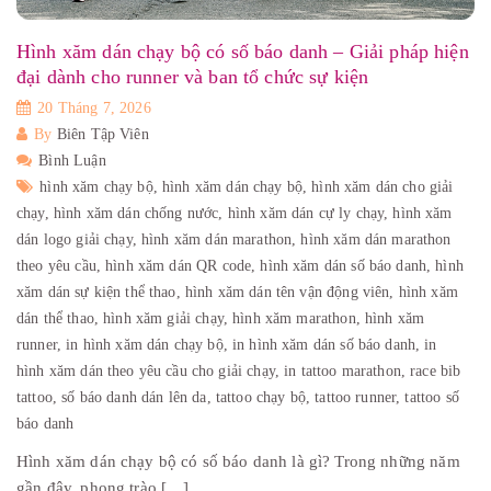
Hình xăm dán chạy bộ có số báo danh – Giải pháp hiện
đại dành cho runner và ban tổ chức sự kiện
20 Tháng 7, 2026
By
Biên Tập Viên
Bình Luận
hình xăm chạy bộ,
hình xăm dán chạy bộ,
hình xăm dán cho giải
chạy,
hình xăm dán chống nước,
hình xăm dán cự ly chạy,
hình xăm
dán logo giải chạy,
hình xăm dán marathon,
hình xăm dán marathon
theo yêu cầu,
hình xăm dán QR code,
hình xăm dán số báo danh,
hình
xăm dán sự kiện thể thao,
hình xăm dán tên vận động viên,
hình xăm
dán thể thao,
hình xăm giải chạy,
hình xăm marathon,
hình xăm
runner,
in hình xăm dán chạy bộ,
in hình xăm dán số báo danh,
in
hình xăm dán theo yêu cầu cho giải chạy,
in tattoo marathon,
race bib
tattoo,
số báo danh dán lên da,
tattoo chạy bộ,
tattoo runner,
tattoo số
báo danh
Hình xăm dán chạy bộ có số báo danh là gì? Trong những năm
gần đây, phong trào […]