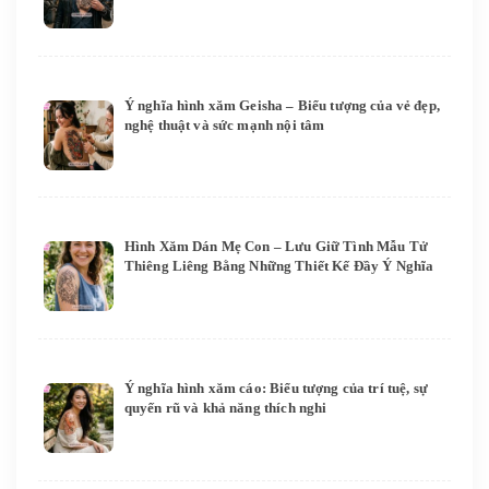
Ý nghĩa hình xăm Geisha – Biểu tượng của vẻ đẹp,
nghệ thuật và sức mạnh nội tâm
Hình Xăm Dán Mẹ Con – Lưu Giữ Tình Mẫu Tử
Thiêng Liêng Bằng Những Thiết Kế Đầy Ý Nghĩa
Ý nghĩa hình xăm cáo: Biểu tượng của trí tuệ, sự
quyến rũ và khả năng thích nghi