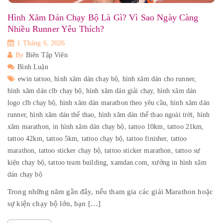
Hình Xăm Dán Chạy Bộ Là Gì? Vì Sao Ngày Càng
Nhiều Runner Yêu Thích?
1 Tháng 6, 2026
By
Biên Tập Viên
Bình Luận
ewin tattoo,
hình xăm dán chạy bộ,
hình xăm dán cho runner,
hình xăm dán clb chạy bộ,
hình xăm dán giải chạy,
hình xăm dán
logo clb chạy bộ,
hình xăm dán marathon theo yêu cầu,
hình xăm dán
runner,
hình xăm dán thể thao,
hình xăm dán thể thao ngoài trời,
hình
xăm marathon,
in hình xăm dán chạy bộ,
tattoo 10km,
tattoo 21km,
tattoo 42km,
tattoo 5km,
tattoo chạy bộ,
tattoo finisher,
tattoo
marathon,
tattoo sticker chạy bộ,
tattoo sticker marathon,
tattoo sự
kiện chạy bộ,
tattoo team building,
xamdan.com,
xưởng in hình xăm
dán chạy bộ
Trong những năm gần đây, nếu tham gia các giải Marathon hoặc
sự kiện chạy bộ lớn, bạn […]