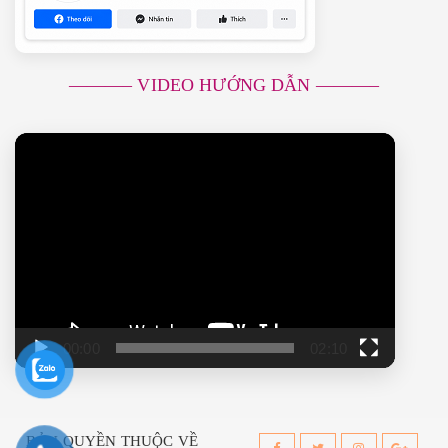
———– VIDEO HƯỚNG DẪN ———–
Trình
chơi
Video
00:00
02:10
BẢN QUYỀN THUỘC VỀ