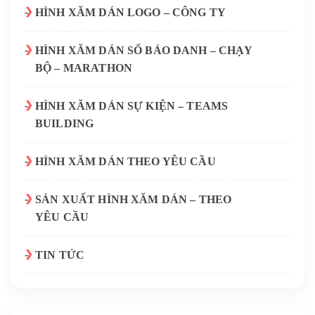
HÌNH XĂM DÁN LOGO – CÔNG TY
HÌNH XĂM DÁN SỐ BÁO DANH – CHẠY
BỘ – MARATHON
HÌNH XĂM DÁN SỰ KIỆN – TEAMS
BUILDING
HÌNH XĂM DÁN THEO YÊU CẦU
SẢN XUẤT HÌNH XĂM DÁN – THEO
YÊU CẦU
TIN TỨC