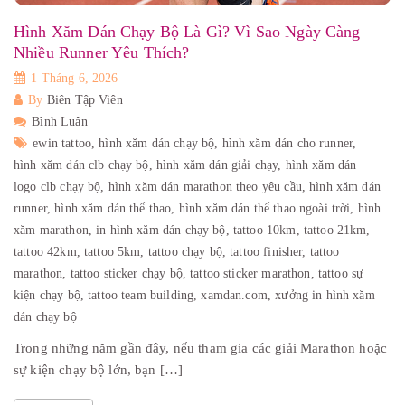
Hình Xăm Dán Chạy Bộ Là Gì? Vì Sao Ngày Càng
Nhiều Runner Yêu Thích?
1 Tháng 6, 2026
By
Biên Tập Viên
Bình Luận
ewin tattoo,
hình xăm dán chạy bộ,
hình xăm dán cho runner,
hình xăm dán clb chạy bộ,
hình xăm dán giải chạy,
hình xăm dán
logo clb chạy bộ,
hình xăm dán marathon theo yêu cầu,
hình xăm dán
runner,
hình xăm dán thể thao,
hình xăm dán thể thao ngoài trời,
hình
xăm marathon,
in hình xăm dán chạy bộ,
tattoo 10km,
tattoo 21km,
tattoo 42km,
tattoo 5km,
tattoo chạy bộ,
tattoo finisher,
tattoo
marathon,
tattoo sticker chạy bộ,
tattoo sticker marathon,
tattoo sự
kiện chạy bộ,
tattoo team building,
xamdan.com,
xưởng in hình xăm
dán chạy bộ
Trong những năm gần đây, nếu tham gia các giải Marathon hoặc
sự kiện chạy bộ lớn, bạn […]