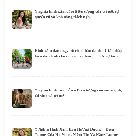
Ý nghĩa hình xăm cáo: Biểu tượng của trí tuệ, sự
quyến rũ và khả năng thích nghi
Hình xăm dán chạy bộ có số báo danh – Giải pháp
hiện đại dành cho runner và ban tổ chức sự kiện
Ý nghĩa hình xăm rắn – Biểu tượng của sức mạnh,
tái sinh và trí tuệ
Ý Nghĩa Hình Xăm Hoa Hướng Dương – Biểu
Tượng Của Hy Vọng, Niềm Tin Và Năng Lượng