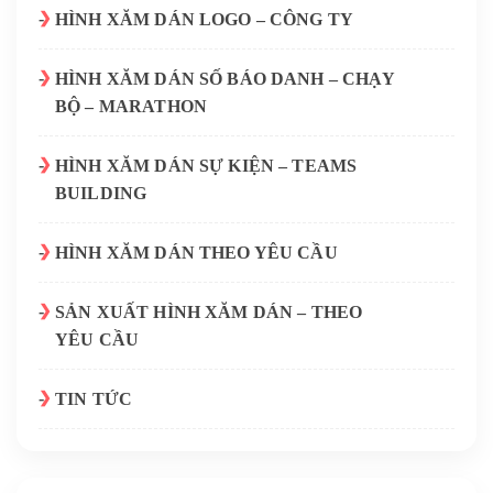
HÌNH XĂM DÁN LOGO – CÔNG TY
HÌNH XĂM DÁN SỐ BÁO DANH – CHẠY
BỘ – MARATHON
HÌNH XĂM DÁN SỰ KIỆN – TEAMS
BUILDING
HÌNH XĂM DÁN THEO YÊU CẦU
SẢN XUẤT HÌNH XĂM DÁN – THEO
YÊU CẦU
TIN TỨC