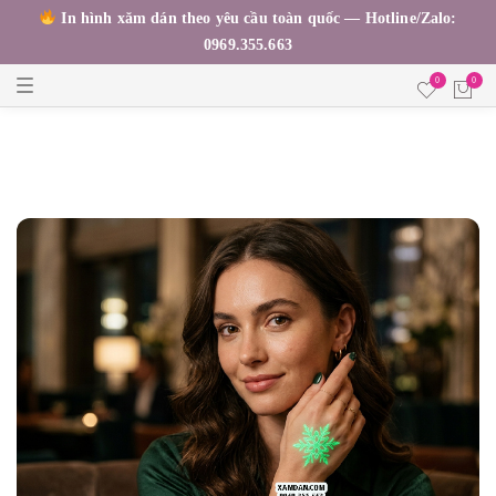
In hình xăm dán theo yêu cầu toàn quốc — Hotline/Zalo:
0969.355.663
T
0
0
o
g
g
l
e
n
a
v
i
g
a
t
i
o
n