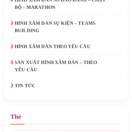
BỘ – MARATHON
HÌNH XĂM DÁN SỰ KIỆN – TEAMS
BUILDING
HÌNH XĂM DÁN THEO YÊU CẦU
SẢN XUẤT HÌNH XĂM DÁN – THEO
YÊU CẦU
TIN TỨC
Thẻ