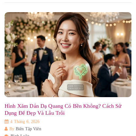
Hình Xăm Dán Dạ Quang Có Bền Không? Cách Sử
Dụng Để Đẹp Và Lâu Trôi
4 Tháng 6, 2026
By
Biên Tập Viên