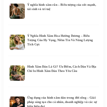
Ý nghĩa hình xăm rắn – Biểu tượng của sức mạnh,
tái sinh và trí tuệ
Ý Nghĩa Hình Xăm Hoa Hướng Dương – Biểu
Tượng Của Hy Vọng, Niềm Tin Và Năng Lượng
Tích Cực
Hình Xăm Dán Là Gì? Ưu Điểm, Cách Dán Và Địa
Chỉ In Hình Xăm Dán Theo Yêu Cầu
Ứng dụng của hình xăm dán trong đời sống – Giải
pháp sáng tạo cho cá nhân, doanh nghiệp và các sự
kiện hiện đại