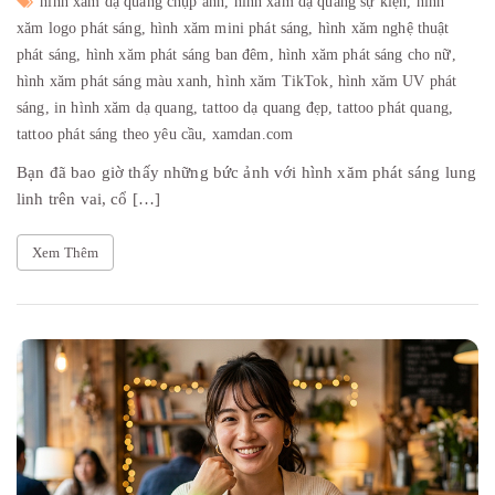
hình xăm dạ quang chụp ảnh,
hình xăm dạ quang sự kiện,
hình
xăm logo phát sáng,
hình xăm mini phát sáng,
hình xăm nghệ thuật
phát sáng,
hình xăm phát sáng ban đêm,
hình xăm phát sáng cho nữ,
hình xăm phát sáng màu xanh,
hình xăm TikTok,
hình xăm UV phát
sáng,
in hình xăm dạ quang,
tattoo dạ quang đẹp,
tattoo phát quang,
tattoo phát sáng theo yêu cầu,
xamdan.com
Bạn đã bao giờ thấy những bức ảnh với hình xăm phát sáng lung
linh trên vai, cổ […]
Xem Thêm