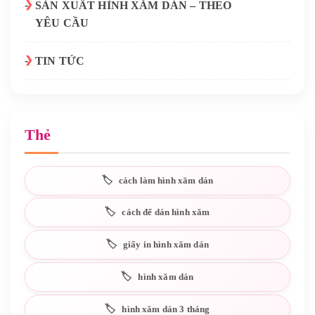
SẢN XUẤT HÌNH XĂM DÁN – THEO
YÊU CẦU
TIN TỨC
Thẻ
cách làm hình xăm dán
cách để dán hình xăm
giấy in hình xăm dán
hình xăm dán
hình xăm dán 3 tháng