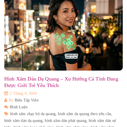
Hình Xăm Dán Dạ Quang – Xu Hướng Cá Tính Đang
Được Giới Trẻ Yêu Thích
2 Tháng 6, 2026
By
Biên Tập Viên
Bình Luận
hình xăm chạy bộ dạ quang,
hình xăm dạ quang theo yêu cầu,
hình xăm dán dạ quang,
hình xăm dán phát quang,
hình xăm dán sự