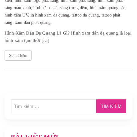
kiện,
hình xăm logo phát sáng,
hình xăm phát sáng,
hình xăm phát
sáng màu xanh,
hình xăm phát sáng trong đêm,
hình xăm quảng cáo,
hình xăm UV,
in hình xăm dạ quang,
tattoo dạ quang,
tattoo phát
sáng,
xăm dán phát quang.
Hình Xăm Dán Dạ Quang Là Gì? Hình xăm dán dạ quang là loại
hình xăm tạm thời […]
Xem Thêm
BÀI VIẾT MỚI