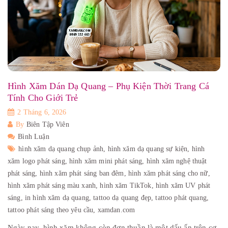
Hình Xăm Dán Dạ Quang – Phụ Kiện Thời Trang Cá
Tính Cho Giới Trẻ
2 Tháng 6, 2026
By
Biên Tập Viên
Bình Luận
hình xăm dạ quang chụp ảnh,
hình xăm dạ quang sự kiện,
hình
xăm logo phát sáng,
hình xăm mini phát sáng,
hình xăm nghệ thuật
phát sáng,
hình xăm phát sáng ban đêm,
hình xăm phát sáng cho nữ,
hình xăm phát sáng màu xanh,
hình xăm TikTok,
hình xăm UV phát
sáng,
in hình xăm dạ quang,
tattoo dạ quang đẹp,
tattoo phát quang,
tattoo phát sáng theo yêu cầu,
xamdan.com
Ngày nay, hình xăm không còn đơn thuần là một dấu ấn trên cơ