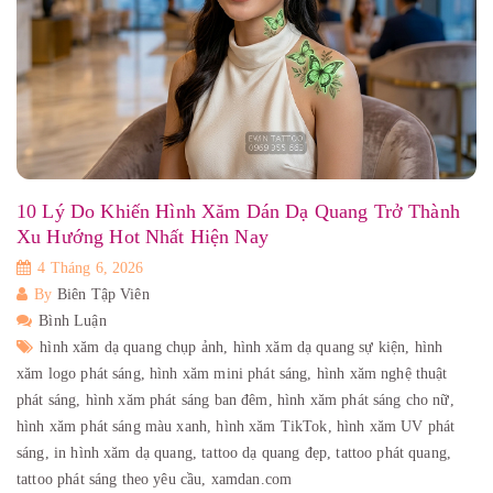
10 Lý Do Khiến Hình Xăm Dán Dạ Quang Trở Thành
Xu Hướng Hot Nhất Hiện Nay
4 Tháng 6, 2026
By
Biên Tập Viên
Bình Luận
hình xăm dạ quang chụp ảnh,
hình xăm dạ quang sự kiện,
hình
xăm logo phát sáng,
hình xăm mini phát sáng,
hình xăm nghệ thuật
phát sáng,
hình xăm phát sáng ban đêm,
hình xăm phát sáng cho nữ,
hình xăm phát sáng màu xanh,
hình xăm TikTok,
hình xăm UV phát
sáng,
in hình xăm dạ quang,
tattoo dạ quang đẹp,
tattoo phát quang,
tattoo phát sáng theo yêu cầu,
xamdan.com