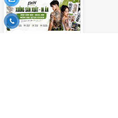
———– VIDEO HƯỚNG DẪN ———–
Trình
chơi
Video