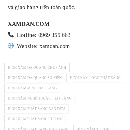
và giao hàng trên toàn quốc.
XAMDAN.COM
Hotline: 0969 355 663
Website: xamdan.com
HÌNH XĂM DẠ QUANG CHỤP ẢNH
HÌNH XĂM DẠ QUANG SỰ KIỆN
HÌNH XĂM LOGO PHÁT SÁNG
HÌNH XĂM MINI PHÁT SÁNG
HÌNH XĂM NGHỆ THUẬT PHÁT SÁNG
HÌNH XĂM PHÁT SÁNG BAN ĐÊM
HÌNH XĂM PHÁT SÁNG CHO NỮ
HÌNH XĂM PHÁT SÁNG MÀU XANH
HÌNH XĂM TIKTOK