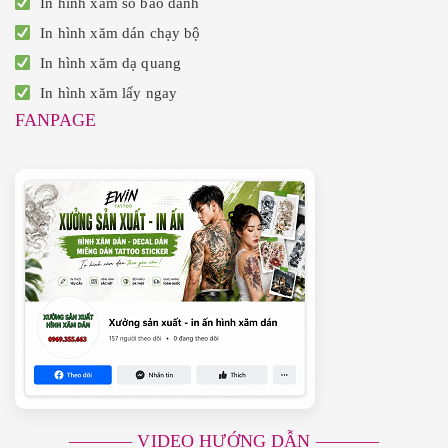
In hình xăm số báo danh
In hình xăm dán chạy bộ
In hình xăm dạ quang
In hình xăm lấy ngay
FANPAGE
———– VIDEO HƯỚNG DẪN ———–