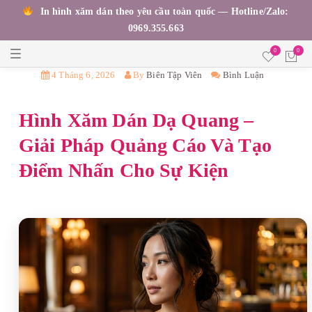
In hình xăm dán theo yêu cầu toàn quốc — Hotline/Zalo:
0969.355.663
T
0
0
o
g
4 Tháng 6, 2026
By
Biên Tập Viên
Bình Luận
g
l
e
Hình Xăm Dán Dạ Quang –
n
a
v
Giải Pháp Quảng Cáo Và Tạo
i
g
Điểm Nhấn Cho Sự Kiện
a
t
i
o
n