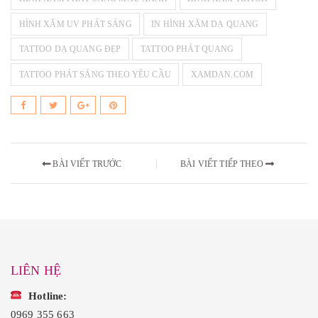
HÌNH XĂM UV PHÁT SÁNG
IN HÌNH XĂM DẠ QUANG
TATTOO DẠ QUANG ĐẸP
TATTOO PHÁT QUANG
TATTOO PHÁT SÁNG THEO YÊU CẦU
XAMDAN.COM
BÀI VIẾT TRƯỚC
BÀI VIẾT TIẾP THEO
LIÊN HỆ
Hotline:
0969 355 663