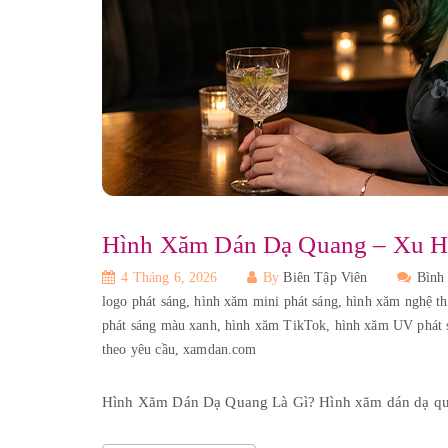
Hình Xăm Dán Dạ Quang – Xu Hư
4 Tháng 6, 2026
By
Biên Tập Viên
Bình
logo phát sáng,
hình xăm mini phát sáng,
hình xăm nghệ th
phát sáng màu xanh,
hình xăm TikTok,
hình xăm UV phát 
theo yêu cầu,
xamdan.com
Hình Xăm Dán Dạ Quang Là Gì? Hình xăm dán dạ qua