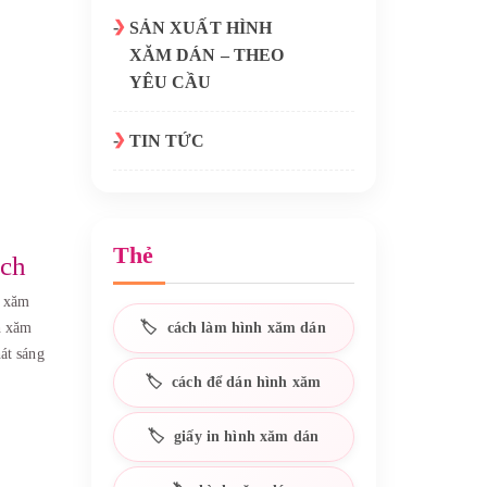
SẢN XUẤT HÌNH
XĂM DÁN – THEO
YÊU CẦU
TIN TỨC
Thẻ
ích
h xăm
h xăm
cách làm hình xăm dán
hát sáng
cách để dán hình xăm
giấy in hình xăm dán