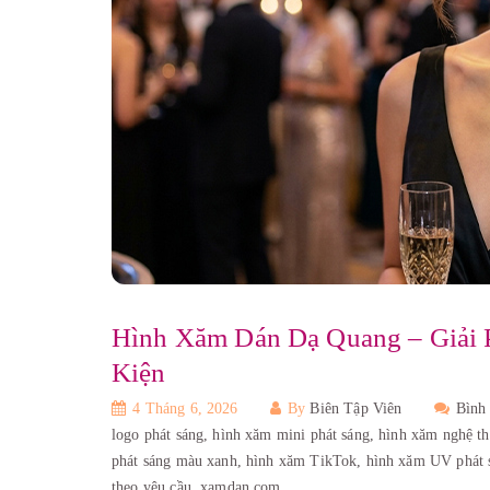
Hình Xăm Dán Dạ Quang – Giải
Kiện
4 Tháng 6, 2026
By
Biên Tập Viên
Bình
logo phát sáng,
hình xăm mini phát sáng,
hình xăm nghệ th
phát sáng màu xanh,
hình xăm TikTok,
hình xăm UV phát 
theo yêu cầu,
xamdan.com