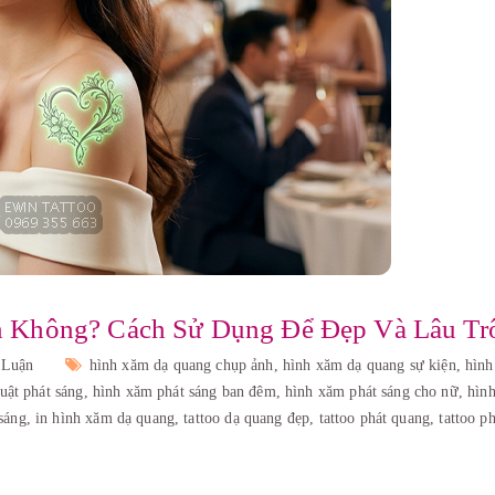
 Không? Cách Sử Dụng Để Đẹp Và Lâu Tr
 Luận
hình xăm dạ quang chụp ảnh,
hình xăm dạ quang sự kiện,
hìn
uật phát sáng,
hình xăm phát sáng ban đêm,
hình xăm phát sáng cho nữ,
hìn
sáng,
in hình xăm dạ quang,
tattoo dạ quang đẹp,
tattoo phát quang,
tattoo p