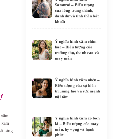
Samurai – Biểu tượng
của lòng trung thành,
danh dự và tinh thần bất
khuất
Ý nghĩa hình xăm chim
hạc – Biểu tượng của
trường thọ, thanh cao và
may mắn
Ý nghĩa hình xăm nhện –
Biểu tượng của sự kiên
trì, sáng tạo và sức mạnh
ự
nội tâm
h xăm
Ý nghĩa hình xăm cỏ bốn
h xăm
lá – Biểu tượng của may
mắn, hy vọng và hạnh
hát sáng
phúc