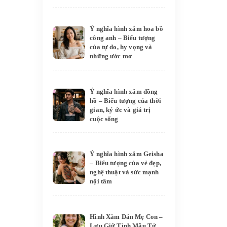
Ý nghĩa hình xăm hoa bồ
công anh – Biểu tượng
của tự do, hy vọng và
những ước mơ
Ý nghĩa hình xăm đồng
hồ – Biểu tượng của thời
gian, ký ức và giá trị
cuộc sống
Ý nghĩa hình xăm Geisha
– Biểu tượng của vẻ đẹp,
nghệ thuật và sức mạnh
nội tâm
Hình Xăm Dán Mẹ Con –
Lưu Giữ Tình Mẫu Tử