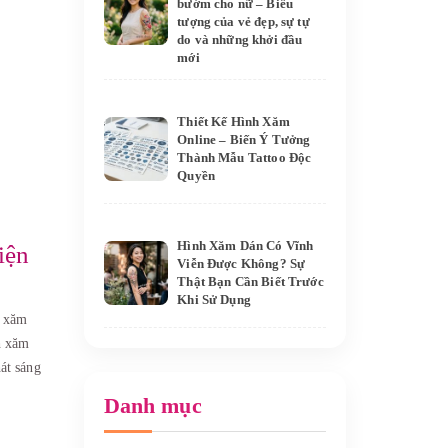
bướm cho nữ – Biểu
tượng của vẻ đẹp, sự tự
do và những khởi đầu
mới
Thiết Kế Hình Xăm
Online – Biến Ý Tưởng
Thành Mẫu Tattoo Độc
Quyền
Hình Xăm Dán Có Vĩnh
iện
Viễn Được Không? Sự
Thật Bạn Cần Biết Trước
Khi Sử Dụng
h xăm
h xăm
hát sáng
Danh mục