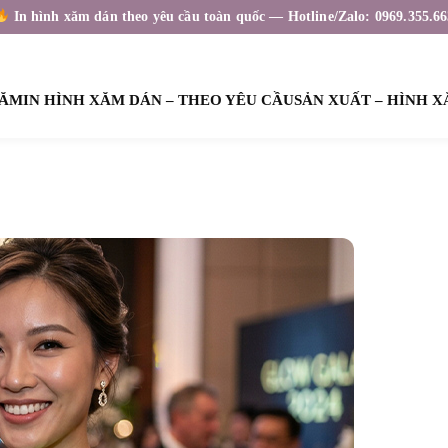
In hình xăm dán theo yêu cầu toàn quốc — Hotline/Zalo: 0969.355.66
XĂM
IN HÌNH XĂM DÁN – THEO YÊU CẦU
SẢN XUẤT – HÌNH 