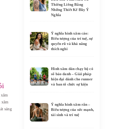
Thiêng Liêng Bằng
Những Thiết Kế Đầy Ý
Nghĩa
Ý nghĩa hình xăm cáo:
Biểu tượng của trí tuệ, sự
quyến rũ và khả năng
thích nghi
Hình xăm dán chạy bộ có
số báo danh – Giải pháp
hiện đại dành cho runner
ôi
và ban tổ chức sự kiện
h xăm
h xăm
Ý nghĩa hình xăm rắn –
hát sáng
Biểu tượng của sức mạnh,
tái sinh và trí tuệ