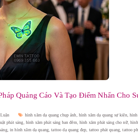
 Pháp Quảng Cáo Và Tạo Điểm Nhấn Cho S
 Luận
hình xăm dạ quang chụp ảnh,
hình xăm dạ quang sự kiện,
hìn
uật phát sáng,
hình xăm phát sáng ban đêm,
hình xăm phát sáng cho nữ,
hìn
sáng,
in hình xăm dạ quang,
tattoo dạ quang đẹp,
tattoo phát quang,
tattoo p