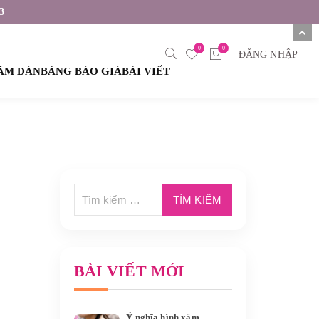
3
0
0
ĐĂNG NHẬP
XĂM DÁN
BẢNG BÁO GIÁ
BÀI VIẾT
BÀI VIẾT MỚI
Ý nghĩa hình xăm