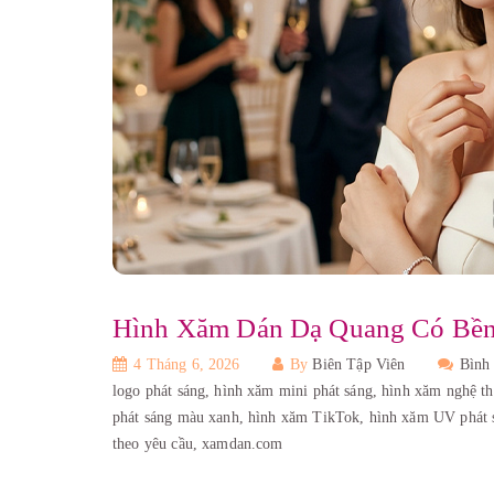
Hình Xăm Dán Dạ Quang Có Bền
4 Tháng 6, 2026
By
Biên Tập Viên
Bình
logo phát sáng,
hình xăm mini phát sáng,
hình xăm nghệ th
phát sáng màu xanh,
hình xăm TikTok,
hình xăm UV phát 
theo yêu cầu,
xamdan.com