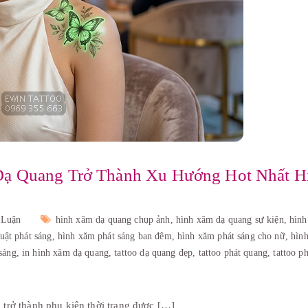
Dạ Quang Trở Thành Xu Hướng Hot Nhất H
 Luận
hình xăm dạ quang chụp ảnh,
hình xăm dạ quang sự kiện,
hìn
uật phát sáng,
hình xăm phát sáng ban đêm,
hình xăm phát sáng cho nữ,
hìn
sáng,
in hình xăm dạ quang,
tattoo dạ quang đẹp,
tattoo phát quang,
tattoo p
trở thành phụ kiện thời trang được […]