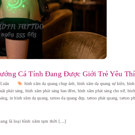
ớng Cá Tính Đang Được Giới Trẻ Yêu Th
 Luận
hình xăm dạ quang chụp ảnh,
hình xăm dạ quang sự kiện,
hìn
uật phát sáng,
hình xăm phát sáng ban đêm,
hình xăm phát sáng cho nữ,
hìn
sáng,
in hình xăm dạ quang,
tattoo dạ quang đẹp,
tattoo phát quang,
tattoo p
ng là loại hình xăm tạm thời […]