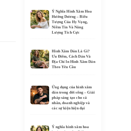
Ý Nghĩa Hình Xăm Hoa
Hướng Dương – Biểu
Tượng Của Hy Vọng,
Niềm Tin Và Năng
Lượng Tích Cực
Hình Xăm Dán Là Gì?
Ưu Điểm, Cách Dán Và
Địa Chỉ In Hình Xăm Dán
Theo Yêu Cầu
Ứng dụng của hình xăm
dán trong đời sống – Giải
pháp sáng tạo cho cá
nhân, doanh nghiệp và
các sự kiện hiện đại
Ý nghĩa hình xăm hoa