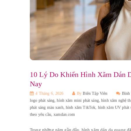
10 Lý Do Khiến Hình Xăm Dán 
Nay
4 Tháng 6, 2026
By
Biên Tập Viên
Bình
logo phát sáng,
hình xăm mini phát sáng,
hình xăm nghệ th
phát sáng màu xanh,
hình xăm TikTok,
hình xăm UV phát 
theo yêu cầu,
xamdan.com
Trong những năm gần đây, hình xăm dán dạ quang đã 