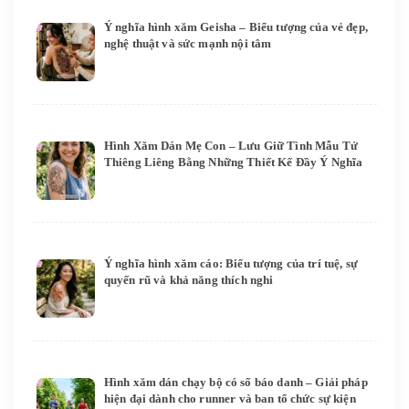
Ý nghĩa hình xăm Geisha – Biểu tượng của vẻ đẹp,
nghệ thuật và sức mạnh nội tâm
Hình Xăm Dán Mẹ Con – Lưu Giữ Tình Mẫu Tử
Thiêng Liêng Bằng Những Thiết Kế Đầy Ý Nghĩa
Ý nghĩa hình xăm cáo: Biểu tượng của trí tuệ, sự
quyến rũ và khả năng thích nghi
Hình xăm dán chạy bộ có số báo danh – Giải pháp
hiện đại dành cho runner và ban tổ chức sự kiện