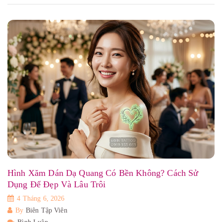
Hình Xăm Dán Dạ Quang Có Bền Không? Cách Sử
Dụng Để Đẹp Và Lâu Trôi
4 Tháng 6, 2026
By
Biên Tập Viên