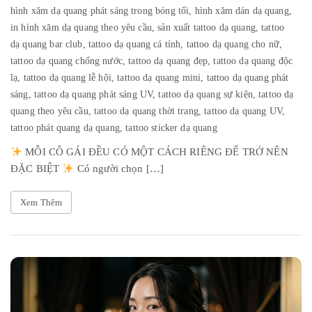
hình xăm dạ quang phát sáng trong bóng tối,
hình xăm dán dạ quang,
in hình xăm dạ quang theo yêu cầu,
sản xuất tattoo dạ quang,
tattoo
dạ quang bar club,
tattoo dạ quang cá tính,
tattoo dạ quang cho nữ,
tattoo dạ quang chống nước,
tattoo dạ quang đẹp,
tattoo dạ quang độc
lạ,
tattoo dạ quang lễ hội,
tattoo dạ quang mini,
tattoo dạ quang phát
sáng,
tattoo dạ quang phát sáng UV,
tattoo dạ quang sự kiện,
tattoo dạ
quang theo yêu cầu,
tattoo dạ quang thời trang,
tattoo dạ quang UV,
tattoo phát quang dạ quang,
tattoo sticker dạ quang
MỖI CÔ GÁI ĐỀU CÓ MỘT CÁCH RIÊNG ĐỂ TRỞ NÊN
ĐẶC BIỆT
Có người chọn […]
Xem Thêm