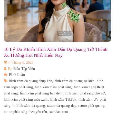
10 Lý Do Khiến Hình Xăm Dán Dạ Quang Trở Thành
Xu Hướng Hot Nhất Hiện Nay
4 Tháng 6, 2026
By
Biên Tập Viên
Bình Luận
hình xăm dạ quang chụp ảnh,
hình xăm dạ quang sự kiện,
hình
xăm logo phát sáng,
hình xăm mini phát sáng,
hình xăm nghệ thuật
phát sáng,
hình xăm phát sáng ban đêm,
hình xăm phát sáng cho nữ,
hình xăm phát sáng màu xanh,
hình xăm TikTok,
hình xăm UV phát
sáng,
in hình xăm dạ quang,
tattoo dạ quang đẹp,
tattoo phát quang,
tattoo phát sáng theo yêu cầu,
xamdan.com