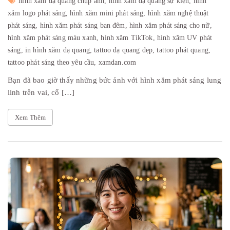
hình xăm dạ quang chụp ảnh,
hình xăm dạ quang sự kiện,
hình
xăm logo phát sáng,
hình xăm mini phát sáng,
hình xăm nghệ thuật
phát sáng,
hình xăm phát sáng ban đêm,
hình xăm phát sáng cho nữ,
hình xăm phát sáng màu xanh,
hình xăm TikTok,
hình xăm UV phát
sáng,
in hình xăm dạ quang,
tattoo dạ quang đẹp,
tattoo phát quang,
tattoo phát sáng theo yêu cầu,
xamdan.com
Bạn đã bao giờ thấy những bức ảnh với hình xăm phát sáng lung
linh trên vai, cổ […]
Xem Thêm