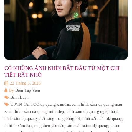
CÓ NHỮNG ÁNH NHÌN BẮT ĐẦU TỪ MỘT CHI
TIẾT RẤT NHỎ
22 Tháng 5, 2026
By
Biên Tập Viên
Bình Luận
EWIN TATTOO dạ quang xamdan.com,
hình xăm dạ quang màu
xanh,
hình xăm dạ quang mini đẹp,
hình xăm dạ quang nghệ thuật,
hình xăm dạ quang phát sáng trong bóng tối,
hình xăm dán dạ quang,
in hình xăm dạ quang theo yêu cầu,
sản xuất tattoo dạ quang,
tattoo