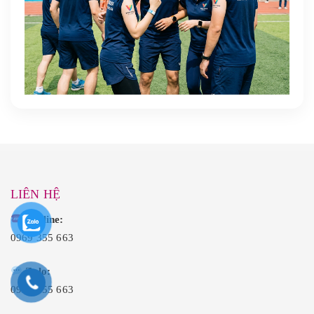
LIÊN HỆ
Hotline:
0969 355 663
Zalo:
0969 355 663