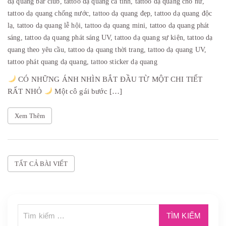
dạ quang bar club,
tattoo dạ quang cá tính,
tattoo dạ quang cho nữ,
tattoo dạ quang chống nước,
tattoo dạ quang đẹp,
tattoo dạ quang độc
lạ,
tattoo dạ quang lễ hội,
tattoo dạ quang mini,
tattoo dạ quang phát
sáng,
tattoo dạ quang phát sáng UV,
tattoo dạ quang sự kiện,
tattoo dạ
quang theo yêu cầu,
tattoo dạ quang thời trang,
tattoo dạ quang UV,
tattoo phát quang dạ quang,
tattoo sticker dạ quang
CÓ NHỮNG ÁNH NHÌN BẮT ĐẦU TỪ MỘT CHI TIẾT
RẤT NHỎ
Một cô gái bước […]
Xem Thêm
TẤT CẢ BÀI VIẾT