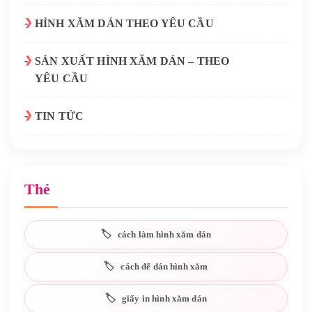
HÌNH XĂM DÁN THEO YÊU CẦU
SẢN XUẤT HÌNH XĂM DÁN – THEO
YÊU CẦU
TIN TỨC
Thẻ
cách làm hình xăm dán
cách để dán hình xăm
giấy in hình xăm dán