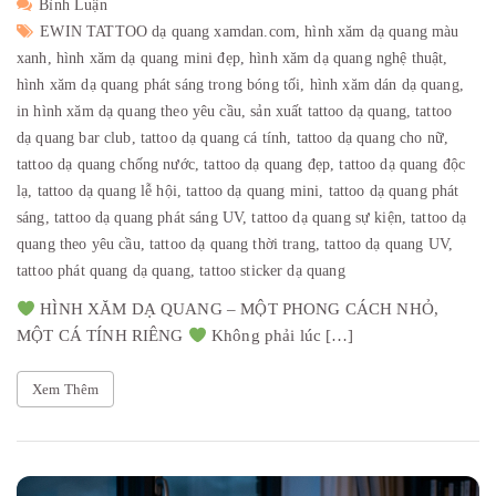
Bình Luận
EWIN TATTOO dạ quang xamdan.com,
hình xăm dạ quang màu
xanh,
hình xăm dạ quang mini đẹp,
hình xăm dạ quang nghệ thuật,
hình xăm dạ quang phát sáng trong bóng tối,
hình xăm dán dạ quang,
in hình xăm dạ quang theo yêu cầu,
sản xuất tattoo dạ quang,
tattoo
dạ quang bar club,
tattoo dạ quang cá tính,
tattoo dạ quang cho nữ,
tattoo dạ quang chống nước,
tattoo dạ quang đẹp,
tattoo dạ quang độc
lạ,
tattoo dạ quang lễ hội,
tattoo dạ quang mini,
tattoo dạ quang phát
sáng,
tattoo dạ quang phát sáng UV,
tattoo dạ quang sự kiện,
tattoo dạ
quang theo yêu cầu,
tattoo dạ quang thời trang,
tattoo dạ quang UV,
tattoo phát quang dạ quang,
tattoo sticker dạ quang
HÌNH XĂM DẠ QUANG – MỘT PHONG CÁCH NHỎ,
MỘT CÁ TÍNH RIÊNG
Không phải lúc […]
Xem Thêm