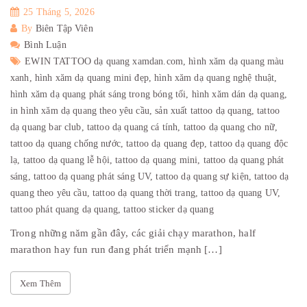
25 Tháng 5, 2026
By
Biên Tập Viên
Bình Luận
EWIN TATTOO dạ quang xamdan.com,
hình xăm dạ quang màu
xanh,
hình xăm dạ quang mini đẹp,
hình xăm dạ quang nghệ thuật,
hình xăm dạ quang phát sáng trong bóng tối,
hình xăm dán dạ quang,
in hình xăm dạ quang theo yêu cầu,
sản xuất tattoo dạ quang,
tattoo
dạ quang bar club,
tattoo dạ quang cá tính,
tattoo dạ quang cho nữ,
tattoo dạ quang chống nước,
tattoo dạ quang đẹp,
tattoo dạ quang độc
lạ,
tattoo dạ quang lễ hội,
tattoo dạ quang mini,
tattoo dạ quang phát
sáng,
tattoo dạ quang phát sáng UV,
tattoo dạ quang sự kiện,
tattoo dạ
quang theo yêu cầu,
tattoo dạ quang thời trang,
tattoo dạ quang UV,
tattoo phát quang dạ quang,
tattoo sticker dạ quang
Trong những năm gần đây, các giải chạy marathon, half
marathon hay fun run đang phát triển mạnh […]
Xem Thêm