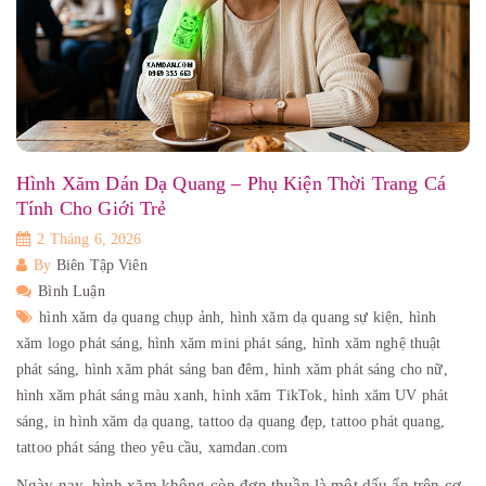
Hình Xăm Dán Dạ Quang – Phụ Kiện Thời Trang Cá
Tính Cho Giới Trẻ
2 Tháng 6, 2026
By
Biên Tập Viên
Bình Luận
hình xăm dạ quang chụp ảnh,
hình xăm dạ quang sự kiện,
hình
xăm logo phát sáng,
hình xăm mini phát sáng,
hình xăm nghệ thuật
phát sáng,
hình xăm phát sáng ban đêm,
hình xăm phát sáng cho nữ,
hình xăm phát sáng màu xanh,
hình xăm TikTok,
hình xăm UV phát
sáng,
in hình xăm dạ quang,
tattoo dạ quang đẹp,
tattoo phát quang,
tattoo phát sáng theo yêu cầu,
xamdan.com
Ngày nay, hình xăm không còn đơn thuần là một dấu ấn trên cơ