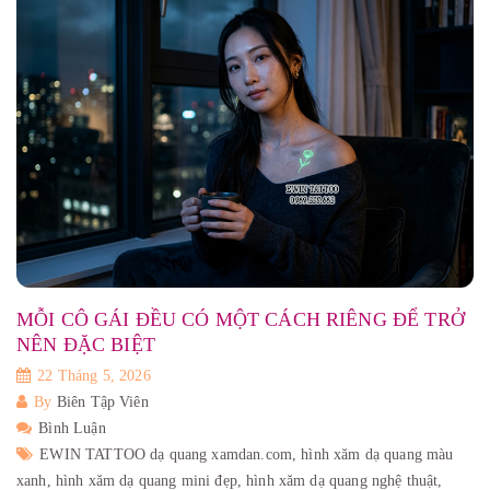
MỖI CÔ GÁI ĐỀU CÓ MỘT CÁCH RIÊNG ĐỂ TRỞ
NÊN ĐẶC BIỆT
22 Tháng 5, 2026
By
Biên Tập Viên
Bình Luận
EWIN TATTOO dạ quang xamdan.com,
hình xăm dạ quang màu
xanh,
hình xăm dạ quang mini đẹp,
hình xăm dạ quang nghệ thuật,