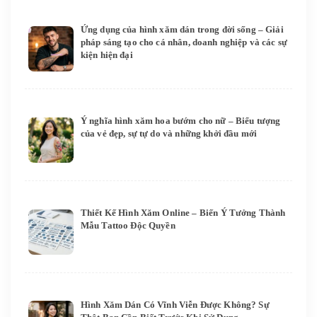
Ứng dụng của hình xăm dán trong đời sống – Giải
pháp sáng tạo cho cá nhân, doanh nghiệp và các sự
kiện hiện đại
Ý nghĩa hình xăm hoa bướm cho nữ – Biểu tượng
của vẻ đẹp, sự tự do và những khởi đầu mới
Thiết Kế Hình Xăm Online – Biến Ý Tưởng Thành
Mẫu Tattoo Độc Quyền
Hình Xăm Dán Có Vĩnh Viễn Được Không? Sự