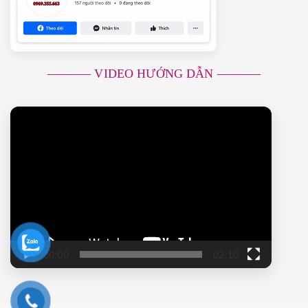
———– VIDEO HƯỚNG DẪN ———–
Trình
chơi
Video
00:00
02:10