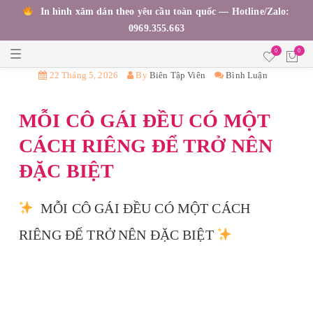
In hình xăm dán theo yêu cầu toàn quốc — Hotline/Zalo:
0969.355.663
T
0
0
o
g
22 Tháng 5, 2026
By
Biên Tập Viên
Bình Luận
g
l
e
MỖI CÔ GÁI ĐỀU CÓ MỘT
n
a
v
CÁCH RIÊNG ĐỂ TRỞ NÊN
i
g
ĐẶC BIỆT
a
t
i
o
MỖI CÔ GÁI ĐỀU CÓ MỘT CÁCH
n
RIÊNG ĐỂ TRỞ NÊN ĐẶC BIỆT