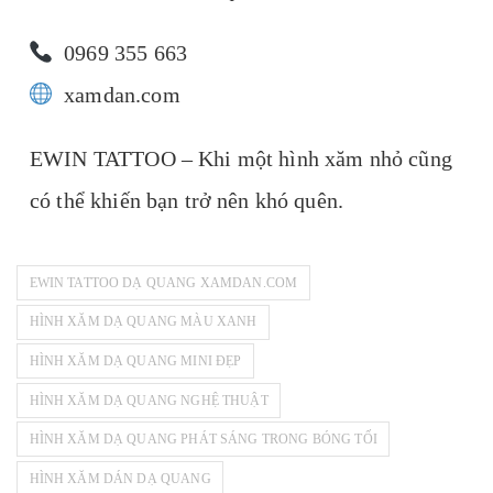
0969 355 663
xamdan.com
EWIN TATTOO – Khi một hình xăm nhỏ cũng
có thể khiến bạn trở nên khó quên.
EWIN TATTOO DẠ QUANG XAMDAN.COM
HÌNH XĂM DẠ QUANG MÀU XANH
HÌNH XĂM DẠ QUANG MINI ĐẸP
HÌNH XĂM DẠ QUANG NGHỆ THUẬT
HÌNH XĂM DẠ QUANG PHÁT SÁNG TRONG BÓNG TỐI
HÌNH XĂM DÁN DẠ QUANG