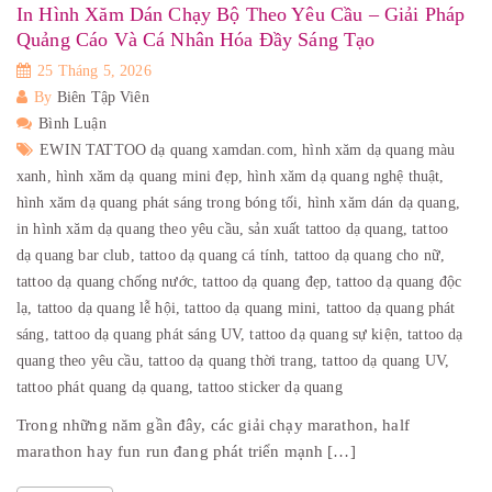
In Hình Xăm Dán Chạy Bộ Theo Yêu Cầu – Giải Pháp
Quảng Cáo Và Cá Nhân Hóa Đầy Sáng Tạo
25 Tháng 5, 2026
By
Biên Tập Viên
Bình Luận
EWIN TATTOO dạ quang xamdan.com,
hình xăm dạ quang màu
xanh,
hình xăm dạ quang mini đẹp,
hình xăm dạ quang nghệ thuật,
hình xăm dạ quang phát sáng trong bóng tối,
hình xăm dán dạ quang,
in hình xăm dạ quang theo yêu cầu,
sản xuất tattoo dạ quang,
tattoo
dạ quang bar club,
tattoo dạ quang cá tính,
tattoo dạ quang cho nữ,
tattoo dạ quang chống nước,
tattoo dạ quang đẹp,
tattoo dạ quang độc
lạ,
tattoo dạ quang lễ hội,
tattoo dạ quang mini,
tattoo dạ quang phát
sáng,
tattoo dạ quang phát sáng UV,
tattoo dạ quang sự kiện,
tattoo dạ
quang theo yêu cầu,
tattoo dạ quang thời trang,
tattoo dạ quang UV,
tattoo phát quang dạ quang,
tattoo sticker dạ quang
Trong những năm gần đây, các giải chạy marathon, half
marathon hay fun run đang phát triển mạnh […]