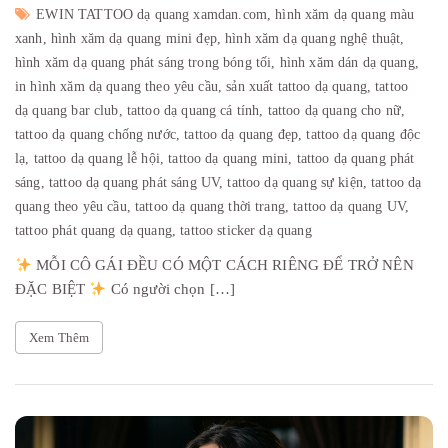
EWIN TATTOO dạ quang xamdan.com,
hình xăm dạ quang màu
xanh,
hình xăm dạ quang mini đẹp,
hình xăm dạ quang nghệ thuật,
hình xăm dạ quang phát sáng trong bóng tối,
hình xăm dán dạ quang,
in hình xăm dạ quang theo yêu cầu,
sản xuất tattoo dạ quang,
tattoo
dạ quang bar club,
tattoo dạ quang cá tính,
tattoo dạ quang cho nữ,
tattoo dạ quang chống nước,
tattoo dạ quang đẹp,
tattoo dạ quang độc
lạ,
tattoo dạ quang lễ hội,
tattoo dạ quang mini,
tattoo dạ quang phát
sáng,
tattoo dạ quang phát sáng UV,
tattoo dạ quang sự kiện,
tattoo dạ
quang theo yêu cầu,
tattoo dạ quang thời trang,
tattoo dạ quang UV,
tattoo phát quang dạ quang,
tattoo sticker dạ quang
MỖI CÔ GÁI ĐỀU CÓ MỘT CÁCH RIÊNG ĐỂ TRỞ NÊN
ĐẶC BIỆT
Có người chọn […]
Xem Thêm