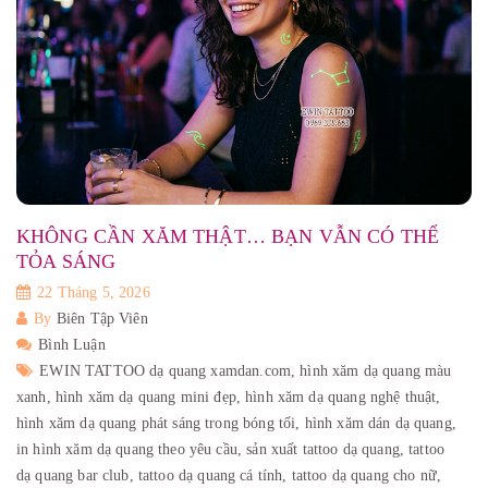
KHÔNG CẦN XĂM THẬT… BẠN VẪN CÓ THỂ
TỎA SÁNG
22 Tháng 5, 2026
By
Biên Tập Viên
Bình Luận
EWIN TATTOO dạ quang xamdan.com,
hình xăm dạ quang màu
xanh,
hình xăm dạ quang mini đẹp,
hình xăm dạ quang nghệ thuật,
hình xăm dạ quang phát sáng trong bóng tối,
hình xăm dán dạ quang,
in hình xăm dạ quang theo yêu cầu,
sản xuất tattoo dạ quang,
tattoo
dạ quang bar club,
tattoo dạ quang cá tính,
tattoo dạ quang cho nữ,