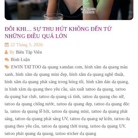
ĐÔI KHI… SỰ THU HÚT KHÔNG ĐẾN TỪ
NHỮNG ĐIỀU QUÁ LỚN
22 Tháng 5, 2026
By
Biên Tập Viên
Bình Luận
EWIN TATTOO dạ quang xamdan.com,
hình xăm dạ quang màu
xanh,
hình xăm dạ quang mini đẹp,
hình xăm dạ quang nghệ thuật,
hình xăm dạ quang phát sáng trong bóng tối,
hình xăm dán dạ quang,
in hình xăm dạ quang theo yêu cầu,
sản xuất tattoo dạ quang,
tattoo
dạ quang bar club,
tattoo dạ quang cá tính,
tattoo dạ quang cho nữ,
tattoo dạ quang chống nước,
tattoo dạ quang đẹp,
tattoo dạ quang độc
lạ,
tattoo dạ quang lễ hội,
tattoo dạ quang mini,
tattoo dạ quang phát
sáng,
tattoo dạ quang phát sáng UV,
tattoo dạ quang sự kiện,
tattoo dạ
quang theo yêu cầu,
tattoo dạ quang thời trang,
tattoo dạ quang UV,
tattoo phát quang dạ quang,
tattoo sticker dạ quang