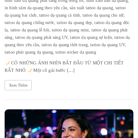
hình xăm dạ quang phát sáng trong bóng tối,
hình xăm dán dạ quang,
in hình xăm dạ quang theo yêu cầu,
sản xuất tattoo dạ quang,
tattoo
dạ quang bar club,
tattoo dạ quang cá tính,
tattoo dạ quang cho nữ,
tattoo dạ quang chống nước,
tattoo dạ quang đẹp,
tattoo dạ quang độc
lạ,
tattoo dạ quang lễ hội,
tattoo dạ quang mini,
tattoo dạ quang phát
sáng,
tattoo dạ quang phát sáng UV,
tattoo dạ quang sự kiện,
tattoo dạ
quang theo yêu cầu,
tattoo dạ quang thời trang,
tattoo dạ quang UV,
tattoo phát quang dạ quang,
tattoo sticker dạ quang
CÓ NHỮNG ÁNH NHÌN BẮT ĐẦU TỪ MỘT CHI TIẾT
RẤT NHỎ
Một cô gái bước […]
Xem Thêm