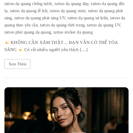
tattoo dạ quang chống nước,
tattoo dạ quang đẹp,
tattoo dạ quang độc
lạ,
tattoo dạ quang lễ hội,
tattoo dạ quang mini,
tattoo dạ quang phát
sáng,
tattoo dạ quang phát sáng UV,
tattoo dạ quang sự kiện,
tattoo dạ
quang theo yêu cầu,
tattoo dạ quang thời trang,
tattoo dạ quang UV,
tattoo phát quang dạ quang,
tattoo sticker dạ quang
KHÔNG CẦN XĂM THẬT… BẠN VẪN CÓ THỂ TỎA
SÁNG
Có rất nhiều người yêu thích […]
Xem Thêm