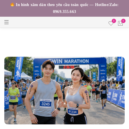
In hình xăm dán theo yêu cầu toàn quốc — Hotline/Zalo:
0969.355.663
T
0
0
o
g
g
l
e
n
a
v
i
g
a
t
i
o
n