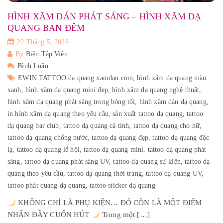
HÌNH XĂM DÁN PHÁT SÁNG – HÌNH XĂM DẠ
QUANG BAN ĐÊM
22 Tháng 5, 2026
By
Biên Tập Viên
Bình Luận
EWIN TATTOO dạ quang xamdan.com,
hình xăm dạ quang màu
xanh,
hình xăm dạ quang mini đẹp,
hình xăm dạ quang nghệ thuật,
hình xăm dạ quang phát sáng trong bóng tối,
hình xăm dán dạ quang,
in hình xăm dạ quang theo yêu cầu,
sản xuất tattoo dạ quang,
tattoo
dạ quang bar club,
tattoo dạ quang cá tính,
tattoo dạ quang cho nữ,
tattoo dạ quang chống nước,
tattoo dạ quang đẹp,
tattoo dạ quang độc
lạ,
tattoo dạ quang lễ hội,
tattoo dạ quang mini,
tattoo dạ quang phát
sáng,
tattoo dạ quang phát sáng UV,
tattoo dạ quang sự kiện,
tattoo dạ
quang theo yêu cầu,
tattoo dạ quang thời trang,
tattoo dạ quang UV,
tattoo phát quang dạ quang,
tattoo sticker dạ quang
KHÔNG CHỈ LÀ PHỤ KIỆN… ĐÓ CÒN LÀ MỘT ĐIỂM
NHẤN ĐẦY CUỐN HÚT
Trong một […]