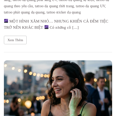
quang theo yêu cầu,
tattoo dạ quang thời trang,
tattoo dạ quang UV,
tattoo phát quang dạ quang,
tattoo sticker dạ quang
MỘT HÌNH XĂM NHỎ… NHƯNG KHIẾN CẢ ĐÊM TIỆC
TRỞ NÊN KHÁC BIỆT
Có những cô […]
Xem Thêm