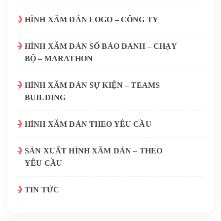
HÌNH XĂM DÁN LOGO – CÔNG TY
HÌNH XĂM DÁN SỐ BÁO DANH – CHẠY
BỘ – MARATHON
HÌNH XĂM DÁN SỰ KIỆN – TEAMS
BUILDING
HÌNH XĂM DÁN THEO YÊU CẦU
SẢN XUẤT HÌNH XĂM DÁN – THEO
YÊU CẦU
TIN TỨC