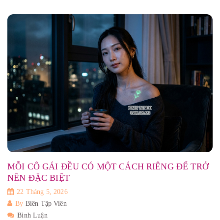
MỖI CÔ GÁI ĐỀU CÓ MỘT CÁCH RIÊNG ĐỂ TRỞ
NÊN ĐẶC BIỆT
22 Tháng 5, 2026
By
Biên Tập Viên
Bình Luận