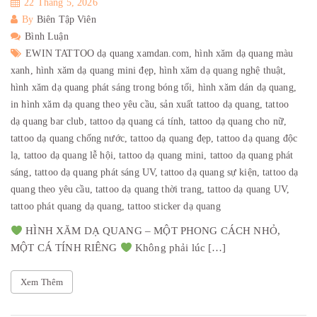
22 Tháng 5, 2026
By
Biên Tập Viên
Bình Luận
EWIN TATTOO dạ quang xamdan.com,
hình xăm dạ quang màu
xanh,
hình xăm dạ quang mini đẹp,
hình xăm dạ quang nghệ thuật,
hình xăm dạ quang phát sáng trong bóng tối,
hình xăm dán dạ quang,
in hình xăm dạ quang theo yêu cầu,
sản xuất tattoo dạ quang,
tattoo
dạ quang bar club,
tattoo dạ quang cá tính,
tattoo dạ quang cho nữ,
tattoo dạ quang chống nước,
tattoo dạ quang đẹp,
tattoo dạ quang độc
lạ,
tattoo dạ quang lễ hội,
tattoo dạ quang mini,
tattoo dạ quang phát
sáng,
tattoo dạ quang phát sáng UV,
tattoo dạ quang sự kiện,
tattoo dạ
quang theo yêu cầu,
tattoo dạ quang thời trang,
tattoo dạ quang UV,
tattoo phát quang dạ quang,
tattoo sticker dạ quang
HÌNH XĂM DẠ QUANG – MỘT PHONG CÁCH NHỎ,
MỘT CÁ TÍNH RIÊNG
Không phải lúc […]
Xem Thêm