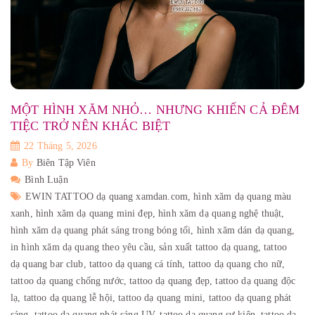
MỘT HÌNH XĂM NHỎ… NHƯNG KHIẾN CẢ ĐÊM
TIỆC TRỞ NÊN KHÁC BIỆT
22 Tháng 5, 2026
By
Biên Tập Viên
Bình Luận
EWIN TATTOO dạ quang xamdan.com,
hình xăm dạ quang màu
xanh,
hình xăm dạ quang mini đẹp,
hình xăm dạ quang nghệ thuật,
hình xăm dạ quang phát sáng trong bóng tối,
hình xăm dán dạ quang,
in hình xăm dạ quang theo yêu cầu,
sản xuất tattoo dạ quang,
tattoo
dạ quang bar club,
tattoo dạ quang cá tính,
tattoo dạ quang cho nữ,
tattoo dạ quang chống nước,
tattoo dạ quang đẹp,
tattoo dạ quang độc
lạ,
tattoo dạ quang lễ hội,
tattoo dạ quang mini,
tattoo dạ quang phát
sáng,
tattoo dạ quang phát sáng UV,
tattoo dạ quang sự kiện,
tattoo dạ