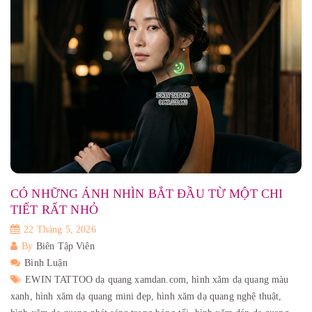
CÓ NHỮNG ÁNH NHÌN BẮT ĐẦU TỪ MỘT CHI
TIẾT RẤT NHỎ
22 Tháng 5, 2026
By
Biên Tập Viên
Bình Luận
EWIN TATTOO dạ quang xamdan.com,
hình xăm dạ quang màu
xanh,
hình xăm dạ quang mini đẹp,
hình xăm dạ quang nghệ thuật,