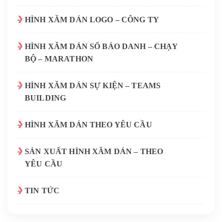
HÌNH XĂM DÁN LOGO – CÔNG TY
HÌNH XĂM DÁN SỐ BÁO DANH – CHẠY
BỘ – MARATHON
HÌNH XĂM DÁN SỰ KIỆN – TEAMS
BUILDING
HÌNH XĂM DÁN THEO YÊU CẦU
SẢN XUẤT HÌNH XĂM DÁN – THEO
YÊU CẦU
TIN TỨC