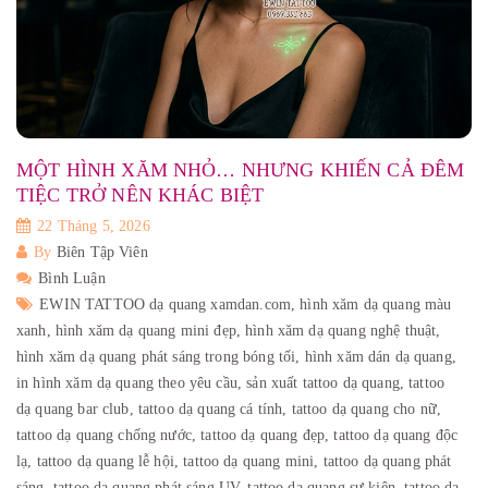
MỘT HÌNH XĂM NHỎ… NHƯNG KHIẾN CẢ ĐÊM
TIỆC TRỞ NÊN KHÁC BIỆT
22 Tháng 5, 2026
By
Biên Tập Viên
Bình Luận
EWIN TATTOO dạ quang xamdan.com,
hình xăm dạ quang màu
xanh,
hình xăm dạ quang mini đẹp,
hình xăm dạ quang nghệ thuật,
hình xăm dạ quang phát sáng trong bóng tối,
hình xăm dán dạ quang,
in hình xăm dạ quang theo yêu cầu,
sản xuất tattoo dạ quang,
tattoo
dạ quang bar club,
tattoo dạ quang cá tính,
tattoo dạ quang cho nữ,
tattoo dạ quang chống nước,
tattoo dạ quang đẹp,
tattoo dạ quang độc
lạ,
tattoo dạ quang lễ hội,
tattoo dạ quang mini,
tattoo dạ quang phát
sáng,
tattoo dạ quang phát sáng UV,
tattoo dạ quang sự kiện,
tattoo dạ