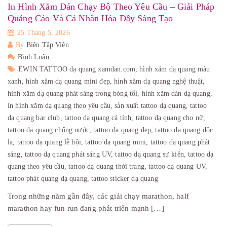
In Hình Xăm Dán Chạy Bộ Theo Yêu Cầu – Giải Pháp
Quảng Cáo Và Cá Nhân Hóa Đầy Sáng Tạo
25 Tháng 5, 2026
By
Biên Tập Viên
Bình Luận
EWIN TATTOO dạ quang xamdan.com,
hình xăm dạ quang màu
xanh,
hình xăm dạ quang mini đẹp,
hình xăm dạ quang nghệ thuật,
hình xăm dạ quang phát sáng trong bóng tối,
hình xăm dán dạ quang,
in hình xăm dạ quang theo yêu cầu,
sản xuất tattoo dạ quang,
tattoo
dạ quang bar club,
tattoo dạ quang cá tính,
tattoo dạ quang cho nữ,
tattoo dạ quang chống nước,
tattoo dạ quang đẹp,
tattoo dạ quang độc
lạ,
tattoo dạ quang lễ hội,
tattoo dạ quang mini,
tattoo dạ quang phát
sáng,
tattoo dạ quang phát sáng UV,
tattoo dạ quang sự kiện,
tattoo dạ
quang theo yêu cầu,
tattoo dạ quang thời trang,
tattoo dạ quang UV,
tattoo phát quang dạ quang,
tattoo sticker dạ quang
Trong những năm gần đây, các giải chạy marathon, half
marathon hay fun run đang phát triển mạnh […]