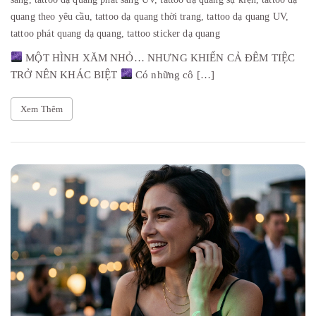
quang theo yêu cầu,
tattoo dạ quang thời trang,
tattoo dạ quang UV,
tattoo phát quang dạ quang,
tattoo sticker dạ quang
MỘT HÌNH XĂM NHỎ… NHƯNG KHIẾN CẢ ĐÊM TIỆC
TRỞ NÊN KHÁC BIỆT
Có những cô […]
Xem Thêm