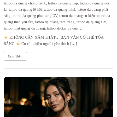
tattoo dạ quang chống nước,
tattoo dạ quang đẹp,
tattoo dạ quang độc
lạ,
tattoo dạ quang lễ hội,
tattoo dạ quang mini,
tattoo dạ quang phát
sáng,
tattoo dạ quang phát sáng UV,
tattoo dạ quang sự kiện,
tattoo dạ
quang theo yêu cầu,
tattoo dạ quang thời trang,
tattoo dạ quang UV,
tattoo phát quang dạ quang,
tattoo sticker dạ quang
KHÔNG CẦN XĂM THẬT… BẠN VẪN CÓ THỂ TỎA
SÁNG
Có rất nhiều người yêu thích […]
Xem Thêm