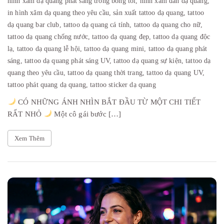
hình xăm dạ quang phát sáng trong bóng tối,
hình xăm dán dạ quang,
in hình xăm dạ quang theo yêu cầu,
sản xuất tattoo dạ quang,
tattoo
dạ quang bar club,
tattoo dạ quang cá tính,
tattoo dạ quang cho nữ,
tattoo dạ quang chống nước,
tattoo dạ quang đẹp,
tattoo dạ quang độc
lạ,
tattoo dạ quang lễ hội,
tattoo dạ quang mini,
tattoo dạ quang phát
sáng,
tattoo dạ quang phát sáng UV,
tattoo dạ quang sự kiện,
tattoo dạ
quang theo yêu cầu,
tattoo dạ quang thời trang,
tattoo dạ quang UV,
tattoo phát quang dạ quang,
tattoo sticker dạ quang
CÓ NHỮNG ÁNH NHÌN BẮT ĐẦU TỪ MỘT CHI TIẾT
RẤT NHỎ
Một cô gái bước […]
Xem Thêm