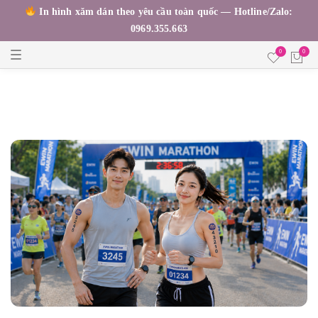
In hình xăm dán theo yêu cầu toàn quốc — Hotline/Zalo:
0969.355.663
T
0
0
o
g
g
l
e
n
a
v
i
g
a
t
i
o
n