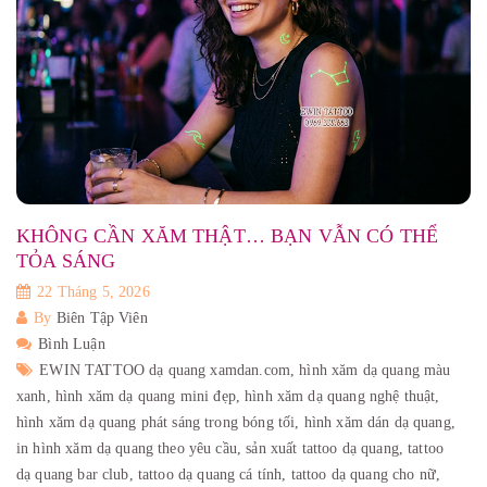
KHÔNG CẦN XĂM THẬT… BẠN VẪN CÓ THỂ
TỎA SÁNG
22 Tháng 5, 2026
By
Biên Tập Viên
Bình Luận
EWIN TATTOO dạ quang xamdan.com,
hình xăm dạ quang màu
xanh,
hình xăm dạ quang mini đẹp,
hình xăm dạ quang nghệ thuật,
hình xăm dạ quang phát sáng trong bóng tối,
hình xăm dán dạ quang,
in hình xăm dạ quang theo yêu cầu,
sản xuất tattoo dạ quang,
tattoo
dạ quang bar club,
tattoo dạ quang cá tính,
tattoo dạ quang cho nữ,