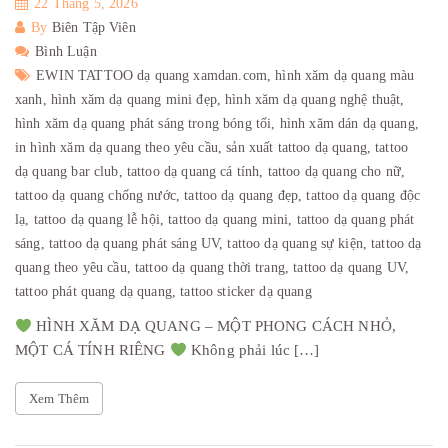
22 Tháng 5, 2026
By
Biên Tập Viên
Bình Luận
EWIN TATTOO dạ quang xamdan.com,
hình xăm dạ quang màu
xanh,
hình xăm dạ quang mini đẹp,
hình xăm dạ quang nghệ thuật,
hình xăm dạ quang phát sáng trong bóng tối,
hình xăm dán dạ quang,
in hình xăm dạ quang theo yêu cầu,
sản xuất tattoo dạ quang,
tattoo
dạ quang bar club,
tattoo dạ quang cá tính,
tattoo dạ quang cho nữ,
tattoo dạ quang chống nước,
tattoo dạ quang đẹp,
tattoo dạ quang độc
lạ,
tattoo dạ quang lễ hội,
tattoo dạ quang mini,
tattoo dạ quang phát
sáng,
tattoo dạ quang phát sáng UV,
tattoo dạ quang sự kiện,
tattoo dạ
quang theo yêu cầu,
tattoo dạ quang thời trang,
tattoo dạ quang UV,
tattoo phát quang dạ quang,
tattoo sticker dạ quang
HÌNH XĂM DẠ QUANG – MỘT PHONG CÁCH NHỎ,
MỘT CÁ TÍNH RIÊNG
Không phải lúc […]
Xem Thêm