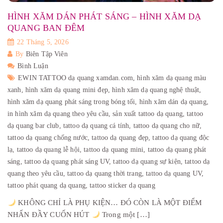
HÌNH XĂM DÁN PHÁT SÁNG – HÌNH XĂM DẠ
QUANG BAN ĐÊM
22 Tháng 5, 2026
By
Biên Tập Viên
Bình Luận
EWIN TATTOO dạ quang xamdan.com,
hình xăm dạ quang màu
xanh,
hình xăm dạ quang mini đẹp,
hình xăm dạ quang nghệ thuật,
hình xăm dạ quang phát sáng trong bóng tối,
hình xăm dán dạ quang,
in hình xăm dạ quang theo yêu cầu,
sản xuất tattoo dạ quang,
tattoo
dạ quang bar club,
tattoo dạ quang cá tính,
tattoo dạ quang cho nữ,
tattoo dạ quang chống nước,
tattoo dạ quang đẹp,
tattoo dạ quang độc
lạ,
tattoo dạ quang lễ hội,
tattoo dạ quang mini,
tattoo dạ quang phát
sáng,
tattoo dạ quang phát sáng UV,
tattoo dạ quang sự kiện,
tattoo dạ
quang theo yêu cầu,
tattoo dạ quang thời trang,
tattoo dạ quang UV,
tattoo phát quang dạ quang,
tattoo sticker dạ quang
KHÔNG CHỈ LÀ PHỤ KIỆN… ĐÓ CÒN LÀ MỘT ĐIỂM
NHẤN ĐẦY CUỐN HÚT
Trong một […]