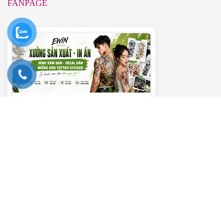
FANPAGE
———– VIDEO HƯỚNG DẪN ———–
Trình
chơi
Video