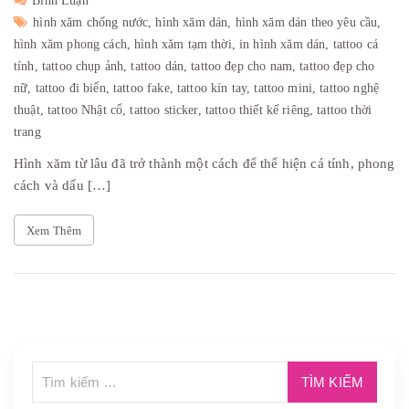
Bình Luận
hình xăm chống nước,
hình xăm dán,
hình xăm dán theo yêu cầu,
hình xăm phong cách,
hình xăm tạm thời,
in hình xăm dán,
tattoo cá
tính,
tattoo chụp ảnh,
tattoo dán,
tattoo đẹp cho nam,
tattoo đẹp cho
nữ,
tattoo đi biển,
tattoo fake,
tattoo kín tay,
tattoo mini,
tattoo nghệ
thuật,
tattoo Nhật cổ,
tattoo sticker,
tattoo thiết kế riêng,
tattoo thời
trang
Hình xăm từ lâu đã trở thành một cách để thể hiện cá tính, phong
cách và dấu […]
Xem Thêm