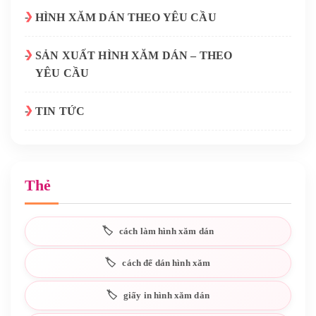
HÌNH XĂM DÁN THEO YÊU CẦU
SẢN XUẤT HÌNH XĂM DÁN – THEO
YÊU CẦU
TIN TỨC
Thẻ
cách làm hình xăm dán
cách để dán hình xăm
giấy in hình xăm dán