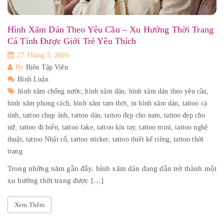
Hình Xăm Dán Theo Yêu Cầu – Xu Hướng Thời Trang
Cá Tính Được Giới Trẻ Yêu Thích
27 Tháng 5, 2026
By
Biên Tập Viên
Bình Luận
hình xăm chống nước,
hình xăm dán,
hình xăm dán theo yêu cầu,
hình xăm phong cách,
hình xăm tạm thời,
in hình xăm dán,
tattoo cá
tính,
tattoo chụp ảnh,
tattoo dán,
tattoo đẹp cho nam,
tattoo đẹp cho
nữ,
tattoo đi biển,
tattoo fake,
tattoo kín tay,
tattoo mini,
tattoo nghệ
thuật,
tattoo Nhật cổ,
tattoo sticker,
tattoo thiết kế riêng,
tattoo thời
trang
Trong những năm gần đây, hình xăm dán đang dần trở thành một
xu hướng thời trang được […]
Xem Thêm