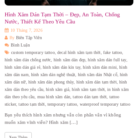
Hình Xăm Dán Tạm Thời – Đẹp, An Toàn, Chống
Nước, Thiết Kế Theo Yêu Cầu
10 Tháng 7, 2026
By
Biên Tập Viên
Bình Luận
custom temporary tattoo,
decal hình xăm tạm thời,
fake tattoo,
hình xăm dán chống nước,
hình xăm dán đẹp,
hình xăm dán full tay,
hình xăm dán giá rẻ,
hình xăm dán kín tay,
hình xăm dán mini,
hình
xăm dán nam,
hình xăm dán nghệ thuật,
hình xăm dán Nhật cổ,
hình
xăm dán nữ,
hình xăm dán phong thủy,
hình xăm dán tạm thời,
hình
xăm dán theo yêu cầu,
hình xăm giả,
hình xăm tạm thời,
in hình xăm
dán theo yêu cầu,
mua hình xăm dán,
tattoo dán tạm thời,
tattoo
sticker,
tattoo tạm thời,
temporary tattoo,
waterproof temporary tattoo
Bạn yêu thích hình xăm nhưng vẫn còn phân vân vì không
muốn xăm vĩnh viễn? Hình xăm […]
Xem Thêm