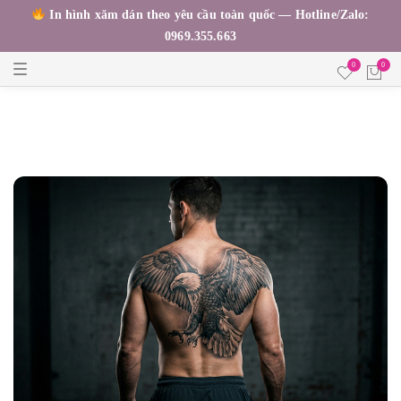
In hình xăm dán theo yêu cầu toàn quốc — Hotline/Zalo:
0969.355.663
T
0
0
o
g
g
l
e
n
a
v
i
g
a
t
i
o
n