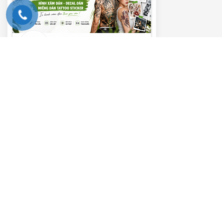
———– VIDEO HƯỚNG DẪN ———–
Trình
chơi
Video