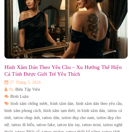
Hình Xăm Dán Theo Yêu Cầu – Xu Hướng Thể Hiện
Cá Tính Được Giới Trẻ Yêu Thích
27 Tháng 5, 2026
By
Biên Tập Viên
Bình Luận
hình xăm chống nước,
hình xăm dán,
hình xăm dán theo yêu cầu,
hình xăm phong cách,
hình xăm tạm thời,
in hình xăm dán,
tattoo cá
tính,
tattoo chụp ảnh,
tattoo dán,
tattoo đẹp cho nam,
tattoo đẹp cho
nữ,
tattoo đi biển,
tattoo fake,
tattoo kín tay,
tattoo mini,
tattoo nghệ
thuật,
tattoo Nhật cổ,
tattoo sticker,
tattoo thiết kế riêng,
tattoo thời