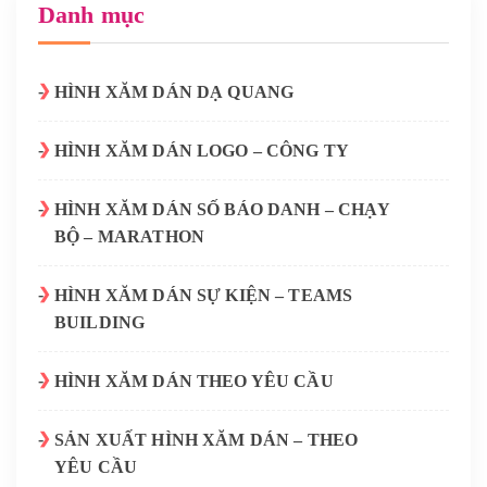
Danh mục
HÌNH XĂM DÁN DẠ QUANG
HÌNH XĂM DÁN LOGO – CÔNG TY
HÌNH XĂM DÁN SỐ BÁO DANH – CHẠY
BỘ – MARATHON
HÌNH XĂM DÁN SỰ KIỆN – TEAMS
BUILDING
HÌNH XĂM DÁN THEO YÊU CẦU
SẢN XUẤT HÌNH XĂM DÁN – THEO
YÊU CẦU