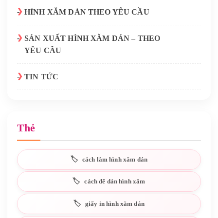
HÌNH XĂM DÁN THEO YÊU CẦU
SẢN XUẤT HÌNH XĂM DÁN – THEO
YÊU CẦU
TIN TỨC
Thẻ
cách làm hình xăm dán
cách để dán hình xăm
giấy in hình xăm dán