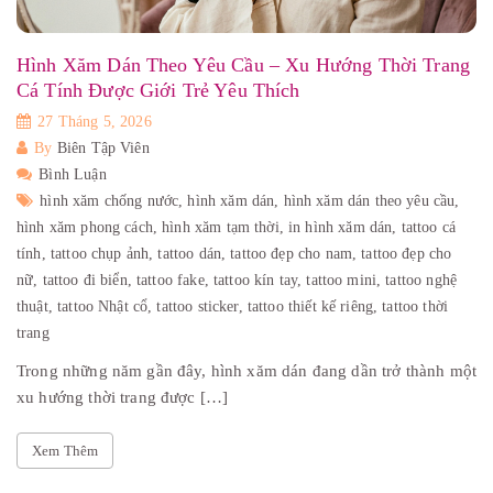
Hình Xăm Dán Theo Yêu Cầu – Xu Hướng Thời Trang
Cá Tính Được Giới Trẻ Yêu Thích
27 Tháng 5, 2026
By
Biên Tập Viên
Bình Luận
hình xăm chống nước,
hình xăm dán,
hình xăm dán theo yêu cầu,
hình xăm phong cách,
hình xăm tạm thời,
in hình xăm dán,
tattoo cá
tính,
tattoo chụp ảnh,
tattoo dán,
tattoo đẹp cho nam,
tattoo đẹp cho
nữ,
tattoo đi biển,
tattoo fake,
tattoo kín tay,
tattoo mini,
tattoo nghệ
thuật,
tattoo Nhật cổ,
tattoo sticker,
tattoo thiết kế riêng,
tattoo thời
trang
Trong những năm gần đây, hình xăm dán đang dần trở thành một
xu hướng thời trang được […]
Xem Thêm