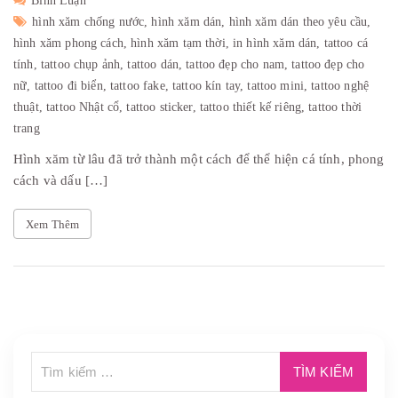
Bình Luận
hình xăm chống nước,
hình xăm dán,
hình xăm dán theo yêu cầu,
hình xăm phong cách,
hình xăm tạm thời,
in hình xăm dán,
tattoo cá
tính,
tattoo chụp ảnh,
tattoo dán,
tattoo đẹp cho nam,
tattoo đẹp cho
nữ,
tattoo đi biển,
tattoo fake,
tattoo kín tay,
tattoo mini,
tattoo nghệ
thuật,
tattoo Nhật cổ,
tattoo sticker,
tattoo thiết kế riêng,
tattoo thời
trang
Hình xăm từ lâu đã trở thành một cách để thể hiện cá tính, phong
cách và dấu […]
Xem Thêm