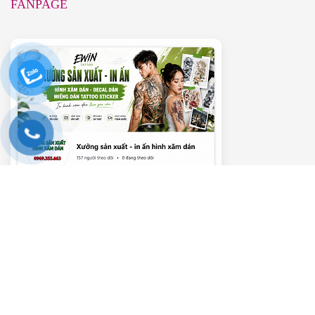
FANPAGE
———– VIDEO HƯỚNG DẪN ———–
Trình
chơi
Video