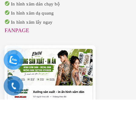
In hình xăm dán chạy bộ
In hình xăm dạ quang
In hình xăm lấy ngay
FANPAGE
———– VIDEO HƯỚNG DẪN ———–