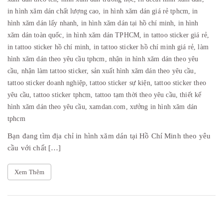
in hình xăm dán chất lượng cao,
in hình xăm dán giá rẻ tphcm,
in
hình xăm dán lấy nhanh,
in hình xăm dán tại hồ chí minh,
in hình
xăm dán toàn quốc,
in hình xăm dán TPHCM,
in tattoo sticker giá rẻ,
in tattoo sticker hồ chí minh,
in tattoo sticker hồ chí minh giá rẻ,
làm
hình xăm dán theo yêu cầu tphcm,
nhận in hình xăm dán theo yêu
cầu,
nhận làm tattoo sticker,
sản xuất hình xăm dán theo yêu cầu,
tattoo sticker doanh nghiệp,
tattoo sticker sự kiện,
tattoo sticker theo
yêu cầu,
tattoo sticker tphcm,
tattoo tạm thời theo yêu cầu,
thiết kế
hình xăm dán theo yêu cầu,
xamdan.com,
xưởng in hình xăm dán
tphcm
Bạn đang tìm địa chỉ in hình xăm dán tại Hồ Chí Minh theo yêu
cầu với chất […]
Xem Thêm