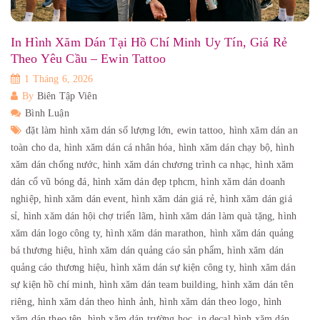
In Hình Xăm Dán Tại Hồ Chí Minh Uy Tín, Giá Rẻ
Theo Yêu Cầu – Ewin Tattoo
1 Tháng 6, 2026
By
Biên Tập Viên
Bình Luận
đặt làm hình xăm dán số lượng lớn,
ewin tattoo,
hình xăm dán an
toàn cho da,
hình xăm dán cá nhân hóa,
hình xăm dán chạy bộ,
hình
xăm dán chống nước,
hình xăm dán chương trình ca nhạc,
hình xăm
dán cổ vũ bóng đá,
hình xăm dán đẹp tphcm,
hình xăm dán doanh
nghiệp,
hình xăm dán event,
hình xăm dán giá rẻ,
hình xăm dán giá
sỉ,
hình xăm dán hội chợ triển lãm,
hình xăm dán làm quà tặng,
hình
xăm dán logo công ty,
hình xăm dán marathon,
hình xăm dán quảng
bá thương hiệu,
hình xăm dán quảng cáo sản phẩm,
hình xăm dán
quảng cáo thương hiệu,
hình xăm dán sự kiện công ty,
hình xăm dán
sự kiện hồ chí minh,
hình xăm dán team building,
hình xăm dán tên
riêng,
hình xăm dán theo hình ảnh,
hình xăm dán theo logo,
hình
xăm dán theo tên,
hình xăm dán trường học,
in decal hình xăm dán,