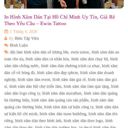
In Hình Xăm Dán Tại Hồ Chí Minh Uy Tín, Giá Rẻ
Theo Yêu Cầu – Ewin Tattoo
1 Tháng 6, 2026
By
Biên Tập Viên
Bình Luận
đặt làm hình xăm dán số lượng lớn,
ewin tattoo,
hình xăm dán an
toàn cho da,
hình xăm dán cá nhân hóa,
hình xăm dán chạy bộ,
hình
xăm dán chống nước,
hình xăm dán chương trình ca nhạc,
hình xăm
dán cổ vũ bóng đá,
hình xăm dán đẹp tphcm,
hình xăm dán doanh
nghiệp,
hình xăm dán event,
hình xăm dán giá rẻ,
hình xăm dán giá
sỉ,
hình xăm dán hội chợ triển lãm,
hình xăm dán làm quà tặng,
hình
xăm dán logo công ty,
hình xăm dán marathon,
hình xăm dán quảng
bá thương hiệu,
hình xăm dán quảng cáo sản phẩm,
hình xăm dán
quảng cáo thương hiệu,
hình xăm dán sự kiện công ty,
hình xăm dán
sự kiện hồ chí minh,
hình xăm dán team building,
hình xăm dán tên
riêng,
hình xăm dán theo hình ảnh,
hình xăm dán theo logo,
hình
xăm dán theo tên,
hình xăm dán trường học,
in decal hình xăm dán,