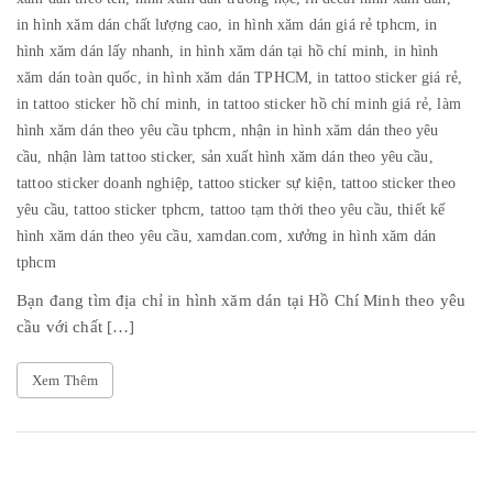
in hình xăm dán chất lượng cao,
in hình xăm dán giá rẻ tphcm,
in
hình xăm dán lấy nhanh,
in hình xăm dán tại hồ chí minh,
in hình
xăm dán toàn quốc,
in hình xăm dán TPHCM,
in tattoo sticker giá rẻ,
in tattoo sticker hồ chí minh,
in tattoo sticker hồ chí minh giá rẻ,
làm
hình xăm dán theo yêu cầu tphcm,
nhận in hình xăm dán theo yêu
cầu,
nhận làm tattoo sticker,
sản xuất hình xăm dán theo yêu cầu,
tattoo sticker doanh nghiệp,
tattoo sticker sự kiện,
tattoo sticker theo
yêu cầu,
tattoo sticker tphcm,
tattoo tạm thời theo yêu cầu,
thiết kế
hình xăm dán theo yêu cầu,
xamdan.com,
xưởng in hình xăm dán
tphcm
Bạn đang tìm địa chỉ in hình xăm dán tại Hồ Chí Minh theo yêu
cầu với chất […]
Xem Thêm