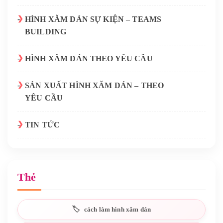
HÌNH XĂM DÁN SỰ KIỆN – TEAMS
BUILDING
HÌNH XĂM DÁN THEO YÊU CẦU
SẢN XUẤT HÌNH XĂM DÁN – THEO
YÊU CẦU
TIN TỨC
Thẻ
cách làm hình xăm dán