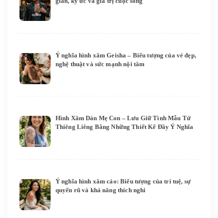
gian, ký ức và giá trị cuộc sống
Ý nghĩa hình xăm Geisha – Biểu tượng của vẻ đẹp,
nghệ thuật và sức mạnh nội tâm
Hình Xăm Dán Mẹ Con – Lưu Giữ Tình Mẫu Tử
Thiêng Liêng Bằng Những Thiết Kế Đầy Ý Nghĩa
Ý nghĩa hình xăm cáo: Biểu tượng của trí tuệ, sự
quyến rũ và khả năng thích nghi