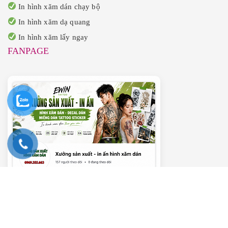
In hình xăm dán chạy bộ
In hình xăm dạ quang
In hình xăm lấy ngay
FANPAGE
———– VIDEO HƯỚNG DẪN ———–