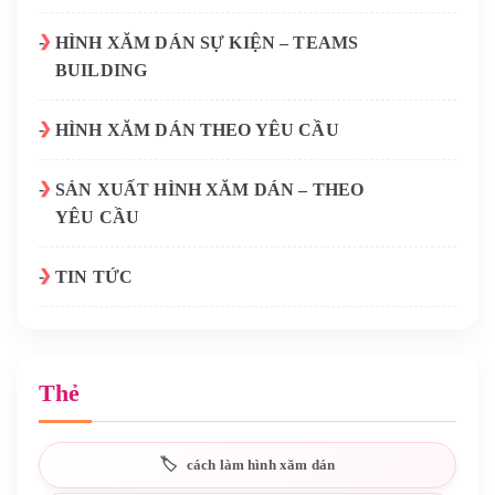
HÌNH XĂM DÁN SỰ KIỆN – TEAMS
BUILDING
HÌNH XĂM DÁN THEO YÊU CẦU
SẢN XUẤT HÌNH XĂM DÁN – THEO
YÊU CẦU
TIN TỨC
Thẻ
cách làm hình xăm dán