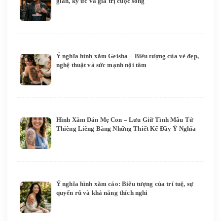
gian, ký ức và giá trị cuộc sống
Ý nghĩa hình xăm Geisha – Biểu tượng của vẻ đẹp,
nghệ thuật và sức mạnh nội tâm
Hình Xăm Dán Mẹ Con – Lưu Giữ Tình Mẫu Tử
Thiêng Liêng Bằng Những Thiết Kế Đầy Ý Nghĩa
Ý nghĩa hình xăm cáo: Biểu tượng của trí tuệ, sự
quyến rũ và khả năng thích nghi