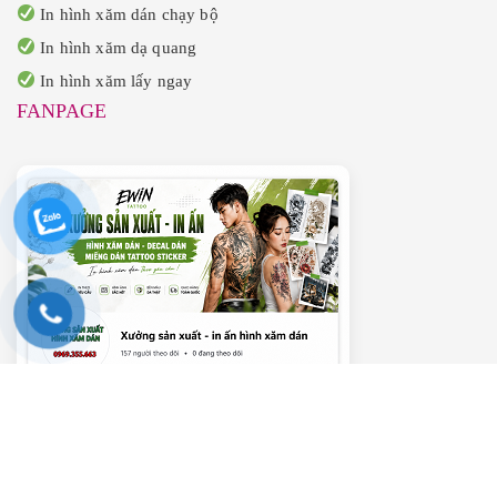
In hình xăm dán chạy bộ
In hình xăm dạ quang
In hình xăm lấy ngay
FANPAGE
———– VIDEO HƯỚNG DẪN ———–