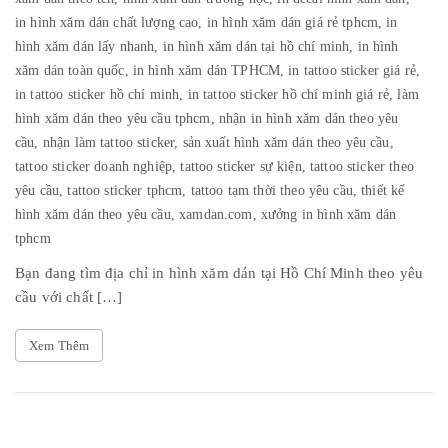
in hình xăm dán chất lượng cao,
in hình xăm dán giá rẻ tphcm,
in
hình xăm dán lấy nhanh,
in hình xăm dán tại hồ chí minh,
in hình
xăm dán toàn quốc,
in hình xăm dán TPHCM,
in tattoo sticker giá rẻ,
in tattoo sticker hồ chí minh,
in tattoo sticker hồ chí minh giá rẻ,
làm
hình xăm dán theo yêu cầu tphcm,
nhận in hình xăm dán theo yêu
cầu,
nhận làm tattoo sticker,
sản xuất hình xăm dán theo yêu cầu,
tattoo sticker doanh nghiệp,
tattoo sticker sự kiện,
tattoo sticker theo
yêu cầu,
tattoo sticker tphcm,
tattoo tạm thời theo yêu cầu,
thiết kế
hình xăm dán theo yêu cầu,
xamdan.com,
xưởng in hình xăm dán
tphcm
Bạn đang tìm địa chỉ in hình xăm dán tại Hồ Chí Minh theo yêu
cầu với chất […]
Xem Thêm