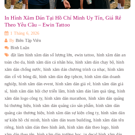
In Hình Xăm Dán Tại Hồ Chí Minh Uy Tín, Giá Rẻ
Theo Yêu Cầu – Ewin Tattoo
1 Tháng 6, 2026
By
Biên Tập Viên
Bình Luận
đặt làm hình xăm dán số lượng lớn,
ewin tattoo,
hình xăm dán an
toàn cho da,
hình xăm dán cá nhân hóa,
hình xăm dán chạy bộ,
hình
xăm dán chống nước,
hình xăm dán chương trình ca nhạc,
hình xăm
dán cổ vũ bóng đá,
hình xăm dán đẹp tphcm,
hình xăm dán doanh
nghiệp,
hình xăm dán event,
hình xăm dán giá rẻ,
hình xăm dán giá
sỉ,
hình xăm dán hội chợ triển lãm,
hình xăm dán làm quà tặng,
hình
xăm dán logo công ty,
hình xăm dán marathon,
hình xăm dán quảng
bá thương hiệu,
hình xăm dán quảng cáo sản phẩm,
hình xăm dán
quảng cáo thương hiệu,
hình xăm dán sự kiện công ty,
hình xăm dán
sự kiện hồ chí minh,
hình xăm dán team building,
hình xăm dán tên
riêng,
hình xăm dán theo hình ảnh,
hình xăm dán theo logo,
hình
xăm dán theo tên,
hình xăm dán trường học,
in decal hình xăm dán,