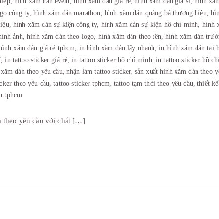
hiệp,
hình xăm dán event,
hình xăm dán giá rẻ,
hình xăm dán giá sỉ,
hình xă
go công ty,
hình xăm dán marathon,
hình xăm dán quảng bá thương hiệu,
hì
hiệu,
hình xăm dán sự kiện công ty,
hình xăm dán sự kiện hồ chí minh,
hình 
hình ảnh,
hình xăm dán theo logo,
hình xăm dán theo tên,
hình xăm dán trườ
 hình xăm dán giá rẻ tphcm,
in hình xăm dán lấy nhanh,
in hình xăm dán tại 
M,
in tattoo sticker giá rẻ,
in tattoo sticker hồ chí minh,
in tattoo sticker hồ c
 xăm dán theo yêu cầu,
nhận làm tattoo sticker,
sản xuất hình xăm dán theo y
ticker theo yêu cầu,
tattoo sticker tphcm,
tattoo tạm thời theo yêu cầu,
thiết k
n tphcm
h theo yêu cầu với chất […]