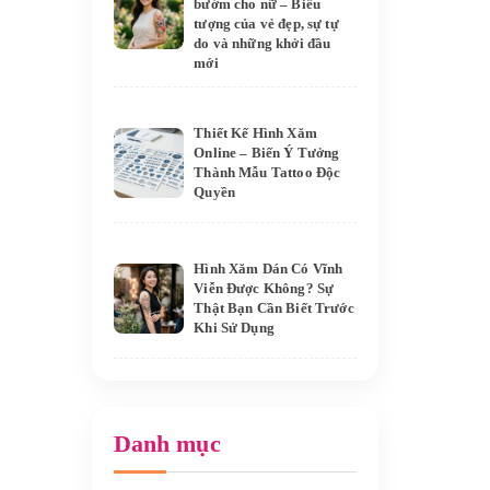
bướm cho nữ – Biểu
tượng của vẻ đẹp, sự tự
do và những khởi đầu
mới
Thiết Kế Hình Xăm
Online – Biến Ý Tưởng
Thành Mẫu Tattoo Độc
Quyền
Hình Xăm Dán Có Vĩnh
Viễn Được Không? Sự
Thật Bạn Cần Biết Trước
Khi Sử Dụng
Danh mục