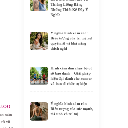
Thiêng Liêng Bằng
Những Thiết Kế Đầy Ý
Nghĩa
Ý nghĩa hình xăm cáo:
Biểu tượng của trí tuệ, sự
quyến rũ và khả năng
thích nghi
Hình xăm dán chạy bộ có
số báo danh – Giải pháp
hiện đại dành cho runner
và ban tổ chức sự kiện
Ý nghĩa hình xăm rắn –
ttoo
Biểu tượng của sức mạnh,
tái sinh và trí tuệ
an toàn
 cổ vũ