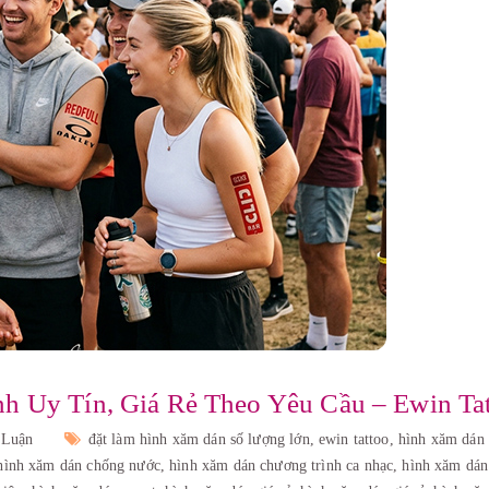
h Uy Tín, Giá Rẻ Theo Yêu Cầu – Ewin Ta
 Luận
đặt làm hình xăm dán số lượng lớn,
ewin tattoo,
hình xăm dán 
hình xăm dán chống nước,
hình xăm dán chương trình ca nhạc,
hình xăm dán