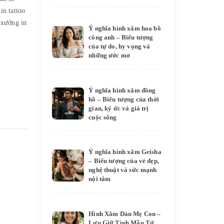
,
in tattoo
,
xưởng in
Ý nghĩa hình xăm hoa bồ
công anh – Biểu tượng
của tự do, hy vọng và
những ước mơ
Ý nghĩa hình xăm đồng
hồ – Biểu tượng của thời
gian, ký ức và giá trị
cuộc sống
Ý nghĩa hình xăm Geisha
– Biểu tượng của vẻ đẹp,
nghệ thuật và sức mạnh
nội tâm
Hình Xăm Dán Mẹ Con –
Lưu Giữ Tình Mẫu Tử