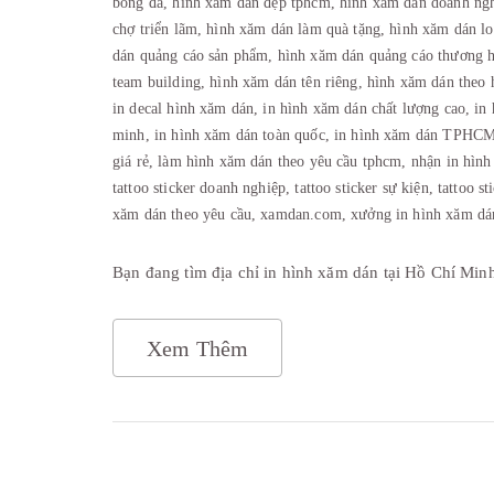
bóng đá,
hình xăm dán đẹp tphcm,
hình xăm dán doanh ng
chợ triển lãm,
hình xăm dán làm quà tặng,
hình xăm dán lo
dán quảng cáo sản phẩm,
hình xăm dán quảng cáo thương 
team building,
hình xăm dán tên riêng,
hình xăm dán theo 
in decal hình xăm dán,
in hình xăm dán chất lượng cao,
in
minh,
in hình xăm dán toàn quốc,
in hình xăm dán TPHC
giá rẻ,
làm hình xăm dán theo yêu cầu tphcm,
nhận in hình
tattoo sticker doanh nghiệp,
tattoo sticker sự kiện,
tattoo s
xăm dán theo yêu cầu,
xamdan.com,
xưởng in hình xăm dá
Bạn đang tìm địa chỉ in hình xăm dán tại Hồ Chí Min
Xem Thêm