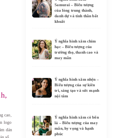
Samurai – Biểu tượng
của lòng trung thành,
danh dự và tinh thần bất
khuất
Ý nghĩa hình xăm chim
hạc – Biểu tượng của
trường thọ, thanh cao và
may mắn
Ý nghĩa hình xăm nhện –
Biểu tượng của sự kiên
trì, sáng tạo và sức mạnh
h,
nội tâm
ng cao,
Ý nghĩa hình xăm cỏ bốn
n logo
lá – Biểu tượng của may
mắn, hy vọng và hạnh
ăm dán
phúc
án số