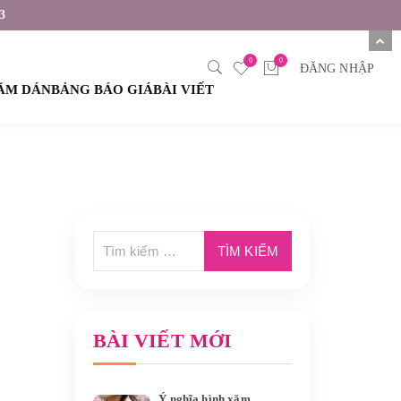
3
0
0
ĐĂNG NHẬP
XĂM DÁN
BẢNG BÁO GIÁ
BÀI VIẾT
BÀI VIẾT MỚI
Ý nghĩa hình xăm