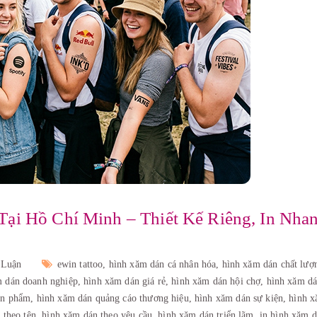
ại Hồ Chí Minh – Thiết Kế Riêng, In Nhan
 Luận
ewin tattoo,
hình xăm dán cá nhân hóa,
hình xăm dán chất lượ
m dán doanh nghiệp,
hình xăm dán giá rẻ,
hình xăm dán hội chợ,
hình xăm dá
ản phẩm,
hình xăm dán quảng cáo thương hiệu,
hình xăm dán sự kiện,
hình x
 theo tên,
hình xăm dán theo yêu cầu,
hình xăm dán triển lãm,
in hình xăm d