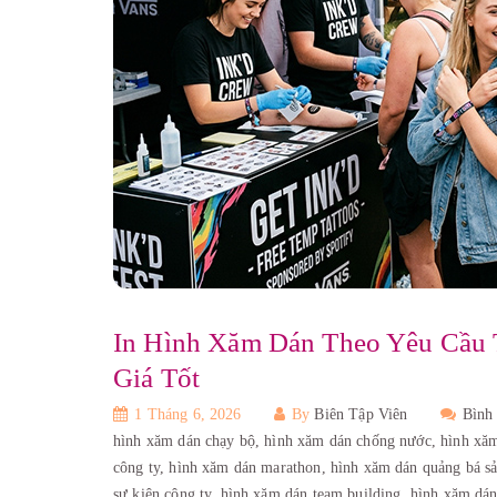
In Hình Xăm Dán Theo Yêu Cầu T
Giá Tốt
1 Tháng 6, 2026
By
Biên Tập Viên
Bình
hình xăm dán chạy bộ,
hình xăm dán chống nước,
hình xă
công ty,
hình xăm dán marathon,
hình xăm dán quảng bá s
sự kiện công ty,
hình xăm dán team building,
hình xăm dán