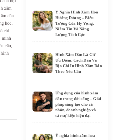
m dán hội
nh xăm
Ý Nghĩa Hình Xăm Hoa
xăm dán
Hướng Dương – Biểu
Tượng Của Hy Vọng,
ng học,
Niềm Tin Và Năng
hồ chí
Lượng Tích Cực
hí minh
êu cầu,
ế hình
Hình Xăm Dán Là Gì?
Ưu Điểm, Cách Dán Và
Địa Chỉ In Hình Xăm Dán
Theo Yêu Cầu
Ứng dụng của hình xăm
dán trong đời sống – Giải
pháp sáng tạo cho cá
nhân, doanh nghiệp và
các sự kiện hiện đại
Ý nghĩa hình xăm hoa