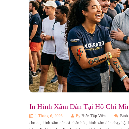
In Hình Xăm Dán Tại Hồ Chí Min
1 Tháng 6, 2026
By
Biên Tập Viên
Bình
cho da,
hình xăm dán cá nhân hóa,
hình xăm dán chạy bộ,