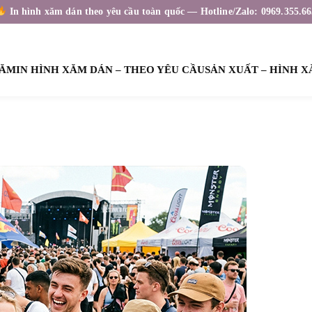
In hình xăm dán theo yêu cầu toàn quốc — Hotline/Zalo: 0969.355.66
XĂM
IN HÌNH XĂM DÁN – THEO YÊU CẦU
SẢN XUẤT – HÌNH 